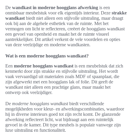
De
wandkast in moderne hoogglans afwerking
is een
onmisbaar meubelstuk voor elk eigentijds interieur. Deze
strakke
wandkast
biedt niet alleen een stijlvolle uitstraling, maar draagt
ook bij aan de algehele esthetiek van de ruimte. Met het
vermogen om licht te reflecteren, creëert de hoogglans wandkast
een gevoel van openheid en maakt het de ruimte visueel
aantrekkelijker. Dit artikel verkent de vele voordelen en opties
van deze veelzijdige en moderne wandkasten.
Wat is een moderne hoogglans wandkast?
Een
moderne hoogglans wandkast
is een meubelstuk dat zich
kenmerkt door zijn strakke en stijlvolle uitstraling. Het wordt
vaak vervaardigd uit materialen zoals MDF of spaanplaat, die
zijn afgewerkt met een hoogglans lak of folie. Dit geeft de
wandkast niet alleen een prachtige glans, maar maakt het
ontwerp ook veelzijdiger.
De
moderne hoogglans wandkast
biedt verschillende
mogelijkheden voor kleur- en afwerkingscombinaties, waardoor
hij in diverse interieurs goed tot zijn recht komt. De glanzende
afwerking reflecteert licht, wat bijdraagt aan een ruimtelijk
gevoel in de kamer. Dit type meubels is populair vanwege zijn
luxe uitstraling en functionaliteit.