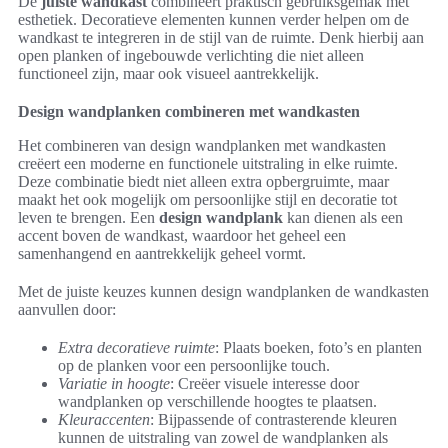
De
juiste wandkast
combineert praktisch gebruiksgemak met
esthetiek. Decoratieve elementen kunnen verder helpen om de
wandkast te integreren in de stijl van de ruimte. Denk hierbij aan
open planken of ingebouwde verlichting die niet alleen
functioneel zijn, maar ook visueel aantrekkelijk.
Design wandplanken combineren met wandkasten
Het combineren van design wandplanken met wandkasten
creëert een moderne en functionele uitstraling in elke ruimte.
Deze combinatie biedt niet alleen extra opbergruimte, maar
maakt het ook mogelijk om persoonlijke stijl en decoratie tot
leven te brengen. Een
design wandplank
kan dienen als een
accent boven de wandkast, waardoor het geheel een
samenhangend en aantrekkelijk geheel vormt.
Met de juiste keuzes kunnen design wandplanken de wandkasten
aanvullen door:
Extra decoratieve ruimte
: Plaats boeken, foto’s en planten
op de planken voor een persoonlijke touch.
Variatie in hoogte
: Creëer visuele interesse door
wandplanken op verschillende hoogtes te plaatsen.
Kleuraccenten
: Bijpassende of contrasterende kleuren
kunnen de uitstraling van zowel de wandplanken als