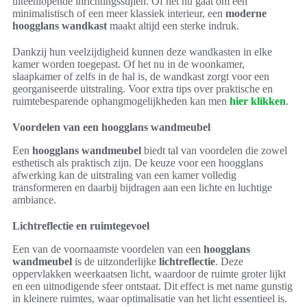
uiteenlopende inrichtingsstijlen. Of het nu gaat om een
minimalistisch of een meer klassiek interieur, een
moderne
hoogglans wandkast
maakt altijd een sterke indruk.
Dankzij hun veelzijdigheid kunnen deze wandkasten in elke
kamer worden toegepast. Of het nu in de woonkamer,
slaapkamer of zelfs in de hal is, de wandkast zorgt voor een
georganiseerde uitstraling. Voor extra tips over praktische en
ruimtebesparende ophangmogelijkheden kan men
hier klikken
.
Voordelen van een hoogglans wandmeubel
Een
hoogglans wandmeubel
biedt tal van voordelen die zowel
esthetisch als praktisch zijn. De keuze voor een hoogglans
afwerking kan de uitstraling van een kamer volledig
transformeren en daarbij bijdragen aan een lichte en luchtige
ambiance.
Lichtreflectie en ruimtegevoel
Een van de voornaamste voordelen van een
hoogglans
wandmeubel
is de uitzonderlijke
lichtreflectie
. Deze
oppervlakken weerkaatsen licht, waardoor de ruimte groter lijkt
en een uitnodigende sfeer ontstaat. Dit effect is met name gunstig
in kleinere ruimtes, waar optimalisatie van het licht essentieel is.