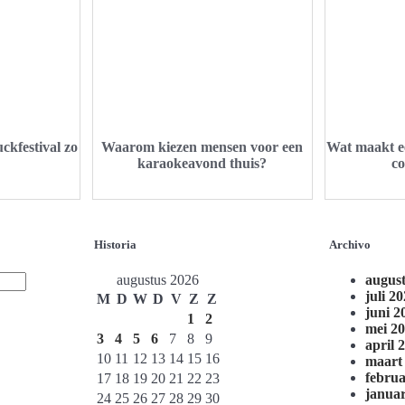
ckfestival zo
Waarom kiezen mensen voor een
Wat maakt e
karaokeavond thuis?
co
Historia
Archivo
augustus 2026
augus
juli 2
M
D
W
D
V
Z
Z
juni 2
1
2
mei 2
3
4
5
6
7
8
9
april 
10
11
12
13
14
15
16
maart
februa
17
18
19
20
21
22
23
januar
24
25
26
27
28
29
30