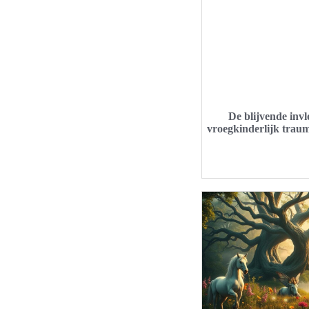
De blijvende inv
vroegkinderlijk trau