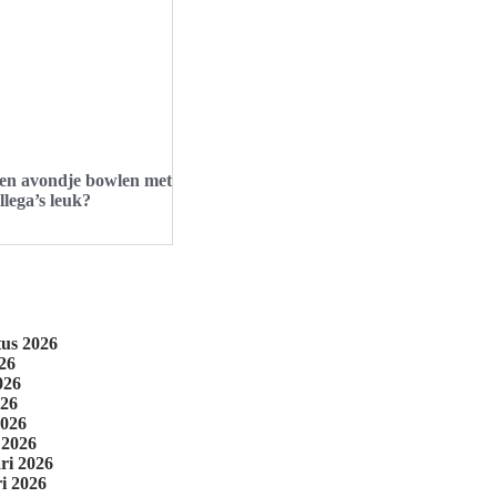
en avondje bowlen met
llega’s leuk?
tus 2026
026
026
026
2026
 2026
ri 2026
i 2026