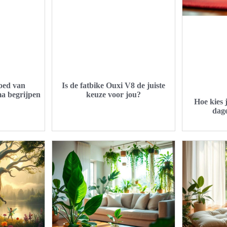
loed van
Is de fatbike Ouxi V8 de juiste
ma begrijpen
keuze voor jou?
Hoe kies 
dage