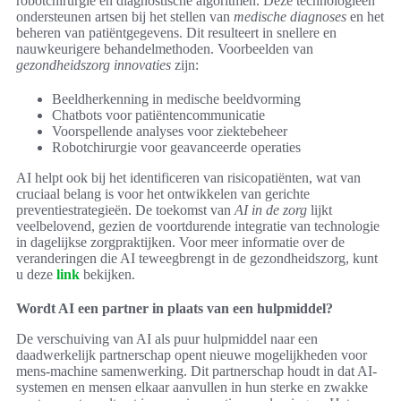
robotchirurgie en diagnostische algoritmen. Deze technologieën
ondersteunen artsen bij het stellen van
medische diagnoses
en het
beheren van patiëntgegevens. Dit resulteert in snellere en
nauwkeurigere behandelmethoden. Voorbeelden van
gezondheidszorg innovaties
zijn:
Beeldherkenning in medische beeldvorming
Chatbots voor patiëntencommunicatie
Voorspellende analyses voor ziektebeheer
Robotchirurgie voor geavanceerde operaties
AI helpt ook bij het identificeren van risicopatiënten, wat van
cruciaal belang is voor het ontwikkelen van gerichte
preventiestrategieën. De toekomst van
AI in de zorg
lijkt
veelbelovend, gezien de voortdurende integratie van technologie
in dagelijkse zorgpraktijken. Voor meer informatie over de
veranderingen die AI teweegbrengt in de gezondheidszorg, kunt
u deze
link
bekijken.
Wordt AI een partner in plaats van een hulpmiddel?
De verschuiving van AI als puur hulpmiddel naar een
daadwerkelijk partnerschap opent nieuwe mogelijkheden voor
mens-machine samenwerking. Dit partnerschap houdt in dat AI-
systemen en mensen elkaar aanvullen in hun sterke en zwakke