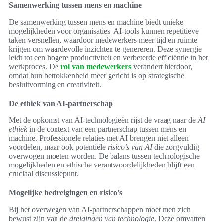
Samenwerking tussen mens en machine
De samenwerking tussen mens en machine biedt unieke
mogelijkheden voor organisaties. AI-tools kunnen repetitieve
taken versnellen, waardoor medewerkers meer tijd en ruimte
krijgen om waardevolle inzichten te genereren. Deze synergie
leidt tot een hogere productiviteit en verbeterde efficiëntie in het
werkproces. De
rol van medewerkers
verandert hierdoor,
omdat hun betrokkenheid meer gericht is op strategische
besluitvorming en creativiteit.
De ethiek van AI-partnerschap
Met de opkomst van AI-technologieën rijst de vraag naar de
AI
ethiek
in de context van een partnerschap tussen mens en
machine. Professionele relaties met AI brengen niet alleen
voordelen, maar ook potentiële
risico’s van AI
die zorgvuldig
overwogen moeten worden. De balans tussen technologische
mogelijkheden en ethische verantwoordelijkheden blijft een
cruciaal discussiepunt.
Mogelijke bedreigingen en risico’s
Bij het overwegen van AI-partnerschappen moet men zich
bewust zijn van de
dreigingen van technologie
. Deze omvatten