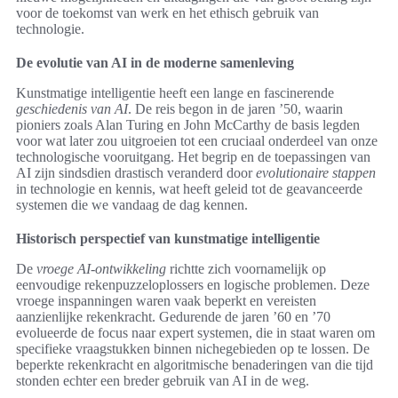
voor de toekomst van werk en het ethisch gebruik van
technologie.
De evolutie van AI in de moderne samenleving
Kunstmatige intelligentie heeft een lange en fascinerende
geschiedenis van AI
. De reis begon in de jaren ’50, waarin
pioniers zoals Alan Turing en John McCarthy de basis legden
voor wat later zou uitgroeien tot een cruciaal onderdeel van onze
technologische vooruitgang. Het begrip en de toepassingen van
AI zijn sindsdien drastisch veranderd door
evolutionaire stappen
in technologie en kennis, wat heeft geleid tot de geavanceerde
systemen die we vandaag de dag kennen.
Historisch perspectief van kunstmatige intelligentie
De
vroege AI-ontwikkeling
richtte zich voornamelijk op
eenvoudige rekenpuzzeloplossers en logische problemen. Deze
vroege inspanningen waren vaak beperkt en vereisten
aanzienlijke rekenkracht. Gedurende de jaren ’60 en ’70
evolueerde de focus naar expert systemen, die in staat waren om
specifieke vraagstukken binnen nichegebieden op te lossen. De
beperkte rekenkracht en algoritmische benaderingen van die tijd
stonden echter een breder gebruik van AI in de weg.