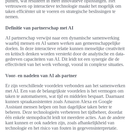
punten, wat resulteert in meer innovatieve oplossingen. Het
vertrouwen op interactieve technologie maakt het mogelijk om
taken efficiënter uit te voeren en strategische beslissingen te
nemen.
Definitie van partnerschap met AI
AI partnerschap verwijst naar een dynamische samenwerking
waarbij mensen en AI samen werken aan gemeenschappelijke
doelen. In deze interactieve relatie kunnen menselijke creativiteit
en kritisch denken worden versterkt door de analytische en data-
gedreven capaciteiten van AI. Dit leidt tot een synergie die de
effectiviteit van het werk verhoogt, vooral in complexe situaties.
Voor- en nadelen van AI als partner
Er zijn verschillende voordelen verbonden aan het samenwerken
met AI. Een van de belangrijkste voordelen is het vermogen om
taken te automatiseren, wat tijd en middelen bespaart. Daarnaast
kunnen spraakassistenten zoals Amazon Alexa en Google
Assistant mensen helpen om hun dagelijkse taken beter te
beheren. Deze technologieën verbeteren het tijdbeheer, doordat
één enkele stemopdracht leidt tot meerdere acties. Aan de andere
kant kunnen er ook nadelen zijn, zoals afhankelijkheid van
technologie en het risico van fouten in gegevensinterpretatie.