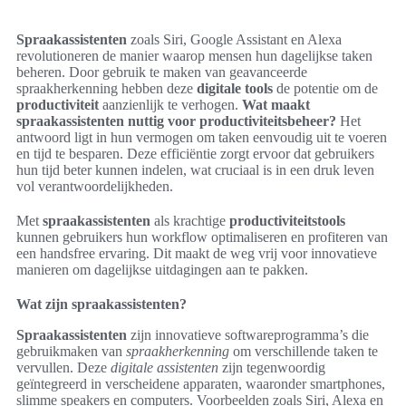
Spraakassistenten
zoals Siri, Google Assistant en Alexa
revolutioneren de manier waarop mensen hun dagelijkse taken
beheren. Door gebruik te maken van geavanceerde
spraakherkenning hebben deze
digitale tools
de potentie om de
productiviteit
aanzienlijk te verhogen.
Wat maakt
spraakassistenten nuttig voor productiviteitsbeheer?
Het
antwoord ligt in hun vermogen om taken eenvoudig uit te voeren
en tijd te besparen. Deze efficiëntie zorgt ervoor dat gebruikers
hun tijd beter kunnen indelen, wat cruciaal is in een druk leven
vol verantwoordelijkheden.
Met
spraakassistenten
als krachtige
productiviteitstools
kunnen gebruikers hun workflow optimaliseren en profiteren van
een handsfree ervaring. Dit maakt de weg vrij voor innovatieve
manieren om dagelijkse uitdagingen aan te pakken.
Wat zijn spraakassistenten?
Spraakassistenten
zijn innovatieve softwareprogramma’s die
gebruikmaken van
spraakherkenning
om verschillende taken te
vervullen. Deze
digitale assistenten
zijn tegenwoordig
geïntegreerd in verscheidene apparaten, waaronder smartphones,
slimme speakers en computers. Voorbeelden zoals Siri, Alexa en