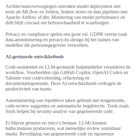
Architectuuroverwegingen omvatten model deployment met
tools als MLflow en Seldon, feature stores en data pipelines met
Apache Airflow of dbt. Monitoring van model performance en
drift blijft cruciaal om betrouwbaarheid te waarborgen.
Privacy en compliance spelen een grote rol. GDPR vereist vaak
data-anonimisering en privacy-by-design bij het trainen van
modellen die persoonsgegevens verwerken.
AI-gestuurde ontwikkeltools
Code-assistenten en LLM-gestuurde hulpmiddelen veranderen de
workflow. Voorbeelden zijn GitHub Copilot, OpenAI Codex en
Tabnine voor codevoltooiing, refactoring en
documentatiegeneratie. Deze AI-ontwikkeltools verhogen de
productiviteit van teams.
Automatisering van repetitieve taken gebeurt met testgeneratie,
code-review suggesties en automatische bugdetectie. Tools zoals
Snyk helpen bij security-analyse van gegenereerde code.
Er blijven grenzen en risico’s bestaan. LLMs kunnen
hallucinations produceren, wat menselijke review onmisbaar
maakt. Beveiliging van gegenereerde code en rigoureuze