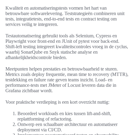
Kwaliteit en automatiseringstests vormen het hart van
betrouwbare softwarelevering. Teststrategieën combineren unit
tests, integratietests, end-to-end tests en contract testing om
services veilig te integreren.
Testautomatisering gebruikt tools als Selenium, Cypress en
Playwright voor front-end en JUnit of pytest voor back-end.
Shift-left testing integreert kwaliteitscontroles vroeg in de cyclus,
waarbij SonarQube en Snyk statische analyse en
afhankelijkheidscontrole bieden.
Meetpunten helpen prestaties en betrouwbaarheid te sturen.
Metrics zoals deploy frequentie, mean time to recovery (MTTR),
testdekking en failure rate geven teams inzicht. Load- en
performance-tests met JMeter of Locust leveren data die in
Grafana zichtbaar wordt.
Voor praktische verdieping is een kort overzicht nuttig:
Beoordeel workloads en kies tussen lift-and-shift,
replattforming of refactoring.
Ontwerp een schaalbare architectuur en automatiseer
deployment via CI/CD.