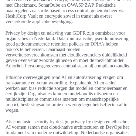
met Checkmarx, SonarQube en OWASP ZAP. Praktische
maatregelen zoals role-based access control, geheimbeheer via
HashiCorp Vault en encryptie zowel in transit als at-rest
versterken de applicatiebeveiliging.
Privacy by design en naleving van GDPR zijn onmisbaar voor
organisaties in Nederland. Data-minimalisatie, pseudonimisering,
goed gedocumenteerde retention policies en DPIA’s helpen
risico’s te beheersen. Daarnaast moeten
verwerkersovereenkomsten met cloudleveranciers duidelijkheid
geven over verantwoordelijkheden en moet de toezichthouder
Autoriteit Persoonsgegevens centraal staan bij compliance-audits.
Ethische overwegingen rond AI en automatisering vragen om
transparantie en verantwoording. Explainable AI en actief
werken aan bias-reductie zorgen dat modellen controleerbaar en
eerlijk zijn. Organisaties kunnen model-audits uitvoeren en
multidisciplinaire commissies inzetten om maatschappelijke
impact, beslissingsautonomie en werkgelegenheidseffecten af te
wegen.
Als conclusie: security by design, privacy by design en ethische
AI vormen samen met cloud-native architecturen en DevOps het
fundament van moderne ontwikkeling. Nederlandse organisaties