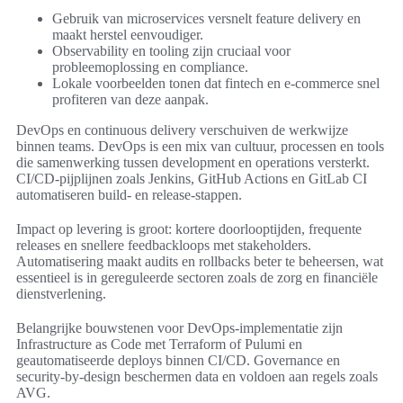
Gebruik van microservices versnelt feature delivery en
maakt herstel eenvoudiger.
Observability en tooling zijn cruciaal voor
probleemoplossing en compliance.
Lokale voorbeelden tonen dat fintech en e-commerce snel
profiteren van deze aanpak.
DevOps en continuous delivery verschuiven de werkwijze
binnen teams. DevOps is een mix van cultuur, processen en tools
die samenwerking tussen development en operations versterkt.
CI/CD-pijplijnen zoals Jenkins, GitHub Actions en GitLab CI
automatiseren build- en release-stappen.
Impact op levering is groot: kortere doorlooptijden, frequente
releases en snellere feedbackloops met stakeholders.
Automatisering maakt audits en rollbacks beter te beheersen, wat
essentieel is in gereguleerde sectoren zoals de zorg en financiële
dienstverlening.
Belangrijke bouwstenen voor DevOps-implementatie zijn
Infrastructure as Code met Terraform of Pulumi en
geautomatiseerde deploys binnen CI/CD. Governance en
security-by-design beschermen data en voldoen aan regels zoals
AVG.