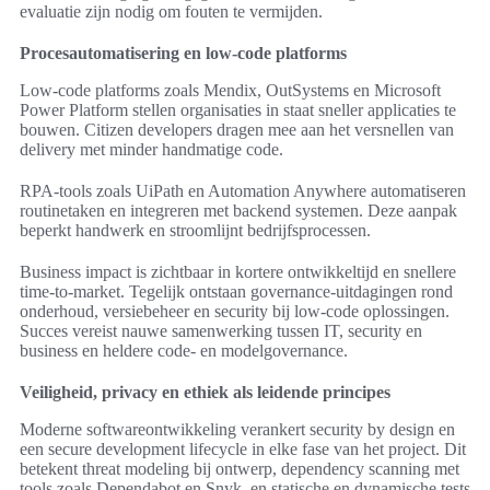
evaluatie zijn nodig om fouten te vermijden.
Procesautomatisering en low-code platforms
Low-code platforms zoals Mendix, OutSystems en Microsoft
Power Platform stellen organisaties in staat sneller applicaties te
bouwen. Citizen developers dragen mee aan het versnellen van
delivery met minder handmatige code.
RPA-tools zoals UiPath en Automation Anywhere automatiseren
routinetaken en integreren met backend systemen. Deze aanpak
beperkt handwerk en stroomlijnt bedrijfsprocessen.
Business impact is zichtbaar in kortere ontwikkeltijd en snellere
time-to-market. Tegelijk ontstaan governance-uitdagingen rond
onderhoud, versiebeheer en security bij low-code oplossingen.
Succes vereist nauwe samenwerking tussen IT, security en
business en heldere code- en modelgovernance.
Veiligheid, privacy en ethiek als leidende principes
Moderne softwareontwikkeling verankert security by design en
een secure development lifecycle in elke fase van het project. Dit
betekent threat modeling bij ontwerp, dependency scanning met
tools zoals Dependabot en Snyk, en statische en dynamische tests