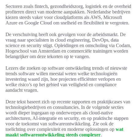
Sectoren zoals fintech, gezondheidszorg, logistiek en de overheid
profiteren direct van moderne aanpakken. Nederlandse bedrijven
kiezen steeds vaker voor cloudplatforms als AWS, Microsoft
Azure en Google Cloud om snelheid en flexibiliteit te vergroten.
De verschuiving heeft ook gevolgen voor de arbeidsmarkt. De
vraag naar specialisten in cloud engineering, DevOps, data
science en security stijgt. Opleidingen en omscholing via Codam,
Hogeschool van Amsterdam en commerciële trainingen worden
belangrijker om deze tekorten op te vangen.
Lezers die zoeken op software ontwikkeling trends of nieuwste
trends software willen meestal weten welke technologieën
investering waard zijn, hoe projecten efficiënter verlopen en
welke risico’s op het gebied van veiligheid en compliance
aandacht vragen.
Deze tekst baseert zich op recente rapporten en praktijkcases van
technologiebedrijven en consultancies. In de volgende secties
wordt dieper ingegaan op onderwerpen als cloud-native
architecturen, AI-integratie en security, en op praktische stappen
voor de toekomst van softwareontwikkeling. Zie ook de
toelichting over complexiteit en moderne oplossingen op
wat
maakt softwareontwikkeling steeds complexer
.