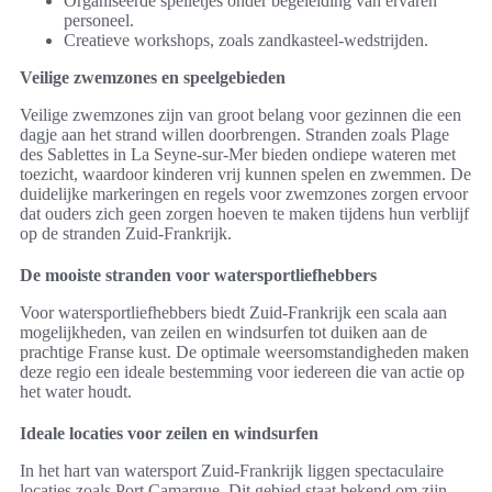
Organiseerde spelletjes onder begeleiding van ervaren
personeel.
Creatieve workshops, zoals zandkasteel-wedstrijden.
Veilige zwemzones en speelgebieden
Veilige zwemzones zijn van groot belang voor gezinnen die een
dagje aan het strand willen doorbrengen. Stranden zoals Plage
des Sablettes in La Seyne-sur-Mer bieden ondiepe wateren met
toezicht, waardoor kinderen vrij kunnen spelen en zwemmen. De
duidelijke markeringen en regels voor zwemzones zorgen ervoor
dat ouders zich geen zorgen hoeven te maken tijdens hun verblijf
op de stranden Zuid-Frankrijk.
De mooiste stranden voor watersportliefhebbers
Voor watersportliefhebbers biedt Zuid-Frankrijk een scala aan
mogelijkheden, van zeilen en windsurfen tot duiken aan de
prachtige Franse kust. De optimale weersomstandigheden maken
deze regio een ideale bestemming voor iedereen die van actie op
het water houdt.
Ideale locaties voor zeilen en windsurfen
In het hart van watersport Zuid-Frankrijk liggen spectaculaire
locaties zoals Port Camargue. Dit gebied staat bekend om zijn