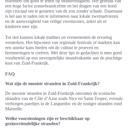
essentieel om goed te letten op strandveiligheid. Het gebruik van
een hoge factor zonnebrandcrème en het dragen van een hoed
zijn cruciaal om te genieten van de zon zonder schade. Daarnaast
is het aan te raden om te informeren naar lokale zwemadviezen
en de aanwezigheid van veilige zwemzones, zeker als er
kinderen mee zijn.
Tot slot kunnen lokale tradities en evenementen de ervaring
versterken. Het bijwonen van regionale festivals of markten kan
een unieke kans bieden om de cultuur te proeven en
herinneringen te creëren. Met deze tips in gedachten is men goed
voorbereid op een onvergetelijke strandvakantie aan de prachtige
kust van Zuid-Frankrijk.
FAQ
Wat zijn de mooiste stranden in Zuid-Frankrijk?
De mooiste stranden in Zuid-Frankrijk omvatten de iconische
stranden van de Côte d’Azur zoals Nice en Saint-Tropez, evenals
verborgen pareltjes in de Languedoc en de rustiger stranden rond
Marseille.
Welke voorzieningen zijn er beschikbaar op
gezinsvriendelijke stranden?