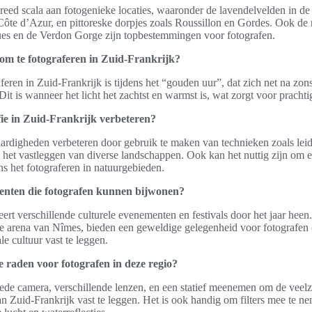
breed scala aan fotogenieke locaties, waaronder de lavendelvelden in de
ôte d’Azur, en pittoreske dorpjes zoals Roussillon en Gordes. Ook de 
ues en de Verdon Gorge zijn topbestemmingen voor fotografen.
 om te fotograferen in Zuid-Frankrijk?
aferen in Zuid-Frankrijk is tijdens het “gouden uur”, dat zich net na zo
t is wanneer het licht het zachtst en warmst is, wat zorgt voor prachtig
fie in Zuid-Frankrijk verbeteren?
rdigheden verbeteren door gebruik te maken van technieken zoals leide
 het vastleggen van diverse landschappen. Ook kan het nuttig zijn om e
ens het fotograferen in natuurgebieden.
menten die fotografen kunnen bijwonen?
eert verschillende culturele evenementen en festivals door het jaar hee
se arena van Nîmes, bieden een geweldige gelegenheid voor fotografen
ale cultuur vast te leggen.
te raden voor fotografen in deze regio?
de camera, verschillende lenzen, en een statief meenemen om de veelz
n Zuid-Frankrijk vast te leggen. Het is ook handig om filters mee te nem