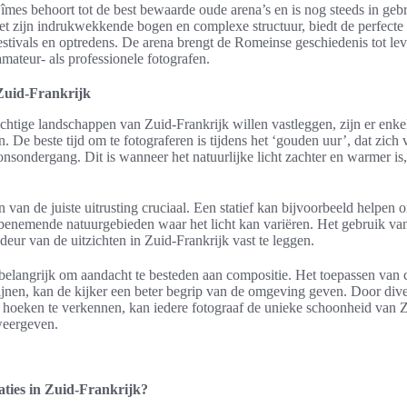
es behoort tot de best bewaarde oude arena’s en is nog steeds in geb
et zijn indrukwekkende bogen en complexe structuur, biedt de perfecte
estivals en optredens. De arena brengt de Romeinse geschiedenis tot le
amateur- als professionele fotografen.
 Zuid-Frankrijk
chtige landschappen van Zuid-Frankrijk willen vastleggen, zijn er enke
. De beste tijd om te fotograferen is tijdens het ‘gouden uur’, dat zich
sondergang. Dit is wanneer het natuurlijke licht zachter en warmer is,
van de juiste uitrusting cruciaal. Een statief kan bijvoorbeeld helpen o
enemende natuurgebieden waar het licht kan variëren. Het gebruik va
deur van de uitzichten in Zuid-Frankrijk vast te leggen.
t belangrijk om aandacht te besteden aan compositie. Het toepassen van 
ijnen, kan de kijker een beter begrip van de omgeving geven. Door dive
ve hoeken te verkennen, kan iedere fotograaf de unieke schoonheid van 
eergeven.
caties in Zuid-Frankrijk?