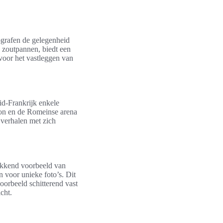
ografen de gelegenheid
 zoutpannen, biedt een
 voor het vastleggen van
uid-Frankrijk enkele
non en de Romeinse arena
 verhalen met zich
ekkend voorbeeld van
 voor unieke foto’s. Dit
oorbeeld schitterend vast
cht.