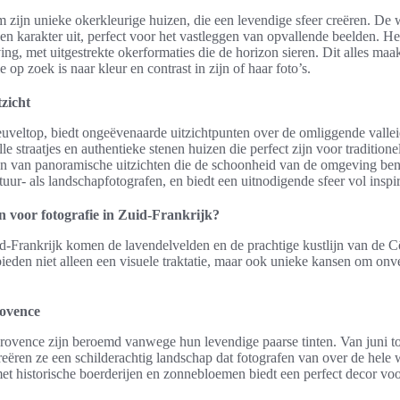
m zijn unieke okerkleurige huizen, die een levendige sfeer creëren. De
n karakter uit, perfect voor het vastleggen van opvallende beelden. Het
ng, met uitgestrekte okerformaties die de horizon sieren. Dit alles maa
e op zoek is naar kleur en contrast in zijn of haar foto’s.
zicht
uveltop, biedt ongeëvenaarde uitzichtpunten over de omliggende valle
lle straatjes en authentieke stenen huizen die perfect zijn voor traditione
n van panoramische uitzichten die de schoonheid van de omgeving ben
tuur- als landschapfotografen, en biedt een uitnodigende sfeer vol inspir
n voor fotografie in Zuid-Frankrijk?
uid-Frankrijk komen de lavendelvelden en de prachtige kustlijn van de C
bieden niet alleen een visuele traktatie, maar ook unieke kansen om on
rovence
rovence zijn beroemd vanwege hun levendige paarse tinten. Van juni to
creëren ze een schilderachtig landschap dat fotografen van over de hele 
t historische boerderijen en zonnebloemen biedt een perfect decor voor