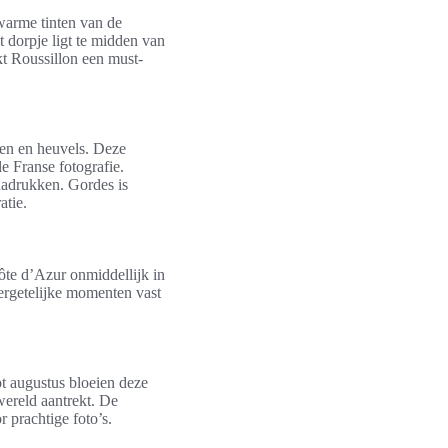
 warme tinten van de
 dorpje ligt te midden van
kt Roussillon een must-
ien en heuvels. Deze
le Franse fotografie.
adrukken. Gordes is
atie.
ôte d’Azur onmiddellijk in
vergetelijke momenten vast
t augustus bloeien deze
wereld aantrekt. De
 prachtige foto’s.