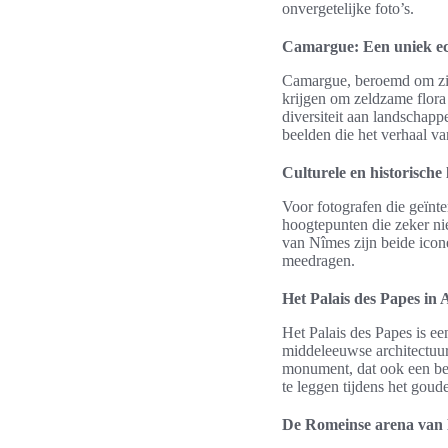
onvergetelijke foto’s.
Camargue: Een uniek e
Camargue, beroemd om zijn
krijgen om zeldzame flora
diversiteit aan landschapp
beelden die het verhaal va
Culturele en historische 
Voor fotografen die geïnte
hoogtepunten die zeker ni
van Nîmes zijn beide icone
meedragen.
Het Palais des Papes in
Het Palais des Papes is e
middeleeuwse architectuur
monument, dat ook een bela
te leggen tijdens het gou
De Romeinse arena van