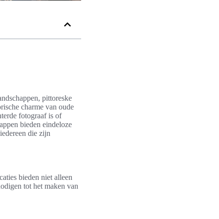
andschappen, pittoreske
torische charme van oude
terde fotograaf is of
happen bieden eindeloze
iedereen die zijn
aties bieden niet alleen
nodigen tot het maken van