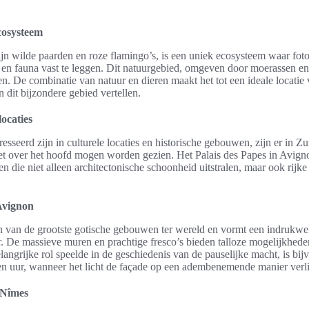
cosysteem
 wilde paarden en roze flamingo’s, is een uniek ecosysteem waar fot
 en fauna vast te leggen. Dit natuurgebied, omgeven door moerassen en
en. De combinatie van natuur en dieren maakt het tot een ideale locatie
n dit bijzondere gebied vertellen.
locaties
resseerd zijn in culturele locaties en historische gebouwen, zijn er in Z
et over het hoofd mogen worden gezien. Het Palais des Papes in Avig
n die niet alleen architectonische schoonheid uitstralen, maar ook rijke
 Avignon
en van de grootste gotische gebouwen ter wereld en vormt een indrukw
. De massieve muren en prachtige fresco’s bieden talloze mogelijkheden
ngrijke rol speelde in de geschiedenis van de pauselijke macht, is bijv
den uur, wanneer het licht de façade op een adembenemende manier verli
 Nîmes