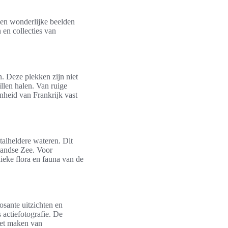
nen wonderlijke beelden
 en collecties van
. Deze plekken zijn niet
llen halen. Van ruige
nheid van Frankrijk vast
talheldere wateren. Dit
landse Zee. Voor
nieke flora en fauna van de
sante uitzichten en
 actiefotografie. De
 het maken van