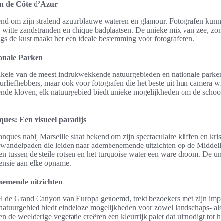
n de Côte d’Azur
end om zijn stralend azuurblauwe wateren en glamour. Fotografen kun
, witte zandstranden en chique badplaatsen. De unieke mix van zee, zon
ngs de kust maakt het een ideale bestemming voor fotograferen.
onale Parken
nkele van de meest indrukwekkende natuurgebieden en nationale parken
urliefhebbers, maar ook voor fotografen die het beste uit hun camera wi
nde kloven, elk natuurgebied biedt unieke mogelijkheden om de schoo
ques: Een visueel paradijs
nques nabij Marseille staat bekend om zijn spectaculaire kliffen en kris
n wandelpaden die leiden naar adembenemende uitzichten op de Middel
ten tussen de steile rotsen en het turquoise water een ware droom. De u
ensie aan elke opname.
emende uitzichten
 de Grand Canyon van Europa genoemd, trekt bezoekers met zijn impo
 natuurgebied biedt eindeloze mogelijkheden voor zowel landschaps- als
en de weelderige vegetatie creëren een kleurrijk palet dat uitnodigt tot