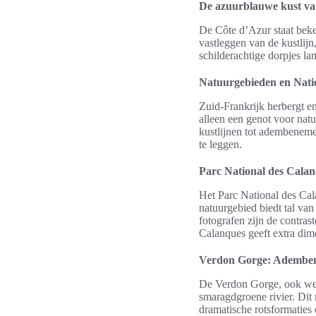
De azuurblauwe kust va
De Côte d’Azur staat bek
vastleggen van de kustlijn
schilderachtige dorpjes la
Natuurgebieden en Nati
Zuid-Frankrijk herbergt e
alleen een genot voor natu
kustlijnen tot adembeneme
te leggen.
Parc National des Calan
Het Parc National des Cala
natuurgebied biedt tal va
fotografen zijn de contras
Calanques geeft extra dim
Verdon Gorge: Ademben
De Verdon Gorge, ook wel
smaragdgroene rivier. Dit
dramatische rotsformaties 