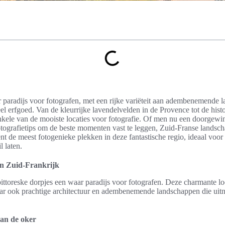
r paradijs voor fotografen, met een rijke variëteit aan adembenemende l
el erfgoed. Van de kleurrijke lavendelvelden in de Provence tot de his
enkele van de mooiste locaties voor fotografie. Of men nu een doorgewin
tografietips om de beste momenten vast te leggen, Zuid-Franse landsc
kent de meest fotogenieke plekken in deze fantastische regio, ideaal voor 
l laten.
an Zuid-Frankrijk
pittoreske dorpjes een waar paradijs voor fotografen. Deze charmante loc
aar ook prachtige architectuur en adembenemende landschappen die uit
van de oker