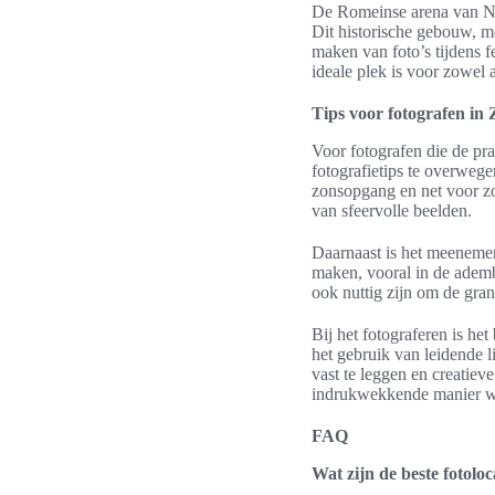
De Romeinse arena van Nîm
Dit historische gebouw, m
maken van foto’s tijdens f
ideale plek is voor zowel 
Tips voor fotografen in
Voor fotografen die de pra
fotografietips te overwegen
zonsopgang en net voor zon
van sfeervolle beelden.
Daarnaast is het meenemen 
maken, vooral in de ademb
ook nuttig zijn om de gran
Bij het fotograferen is he
het gebruik van leidende l
vast te leggen en creatie
indrukwekkende manier w
FAQ
Wat zijn de beste fotolo