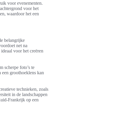
ruik voor evenementen.
 achtergrond voor het
ven, waardoor het een
le belangrijke
 voordoet net na
 ideaal voor het creëren
m scherpe foto’s te
n een groothoeklens kan
creatieve technieken, zoals
rsiteit in de landschappen
Zuid-Frankrijk op een