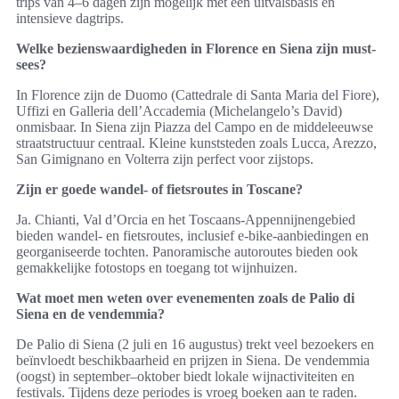
trips van 4–6 dagen zijn mogelijk met één uitvalsbasis en
intensieve dagtrips.
Welke bezienswaardigheden in Florence en Siena zijn must-
sees?
In Florence zijn de Duomo (Cattedrale di Santa Maria del Fiore),
Uffizi en Galleria dell’Accademia (Michelangelo’s David)
onmisbaar. In Siena zijn Piazza del Campo en de middeleeuwse
straatstructuur centraal. Kleine kunststeden zoals Lucca, Arezzo,
San Gimignano en Volterra zijn perfect voor zijstops.
Zijn er goede wandel- of fietsroutes in Toscane?
Ja. Chianti, Val d’Orcia en het Toscaans-Appennijnengebied
bieden wandel- en fietsroutes, inclusief e-bike-aanbiedingen en
georganiseerde tochten. Panoramische autoroutes bieden ook
gemakkelijke fotostops en toegang tot wijnhuizen.
Wat moet men weten over evenementen zoals de Palio di
Siena en de vendemmia?
De Palio di Siena (2 juli en 16 augustus) trekt veel bezoekers en
beïnvloedt beschikbaarheid en prijzen in Siena. De vendemmia
(oogst) in september–oktober biedt lokale wijnactiviteiten en
festivals. Tijdens deze periodes is vroeg boeken aan te raden.