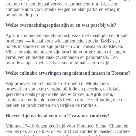
en loop of neem lokaal vervoer naar het centrum. Kies een
compacte auto voor smalle wegen en plan parkeren vroeg in
populaire dorpen.
Welke overnachtingsopties zijn er en wat past bij wie?
Agriturismi bieden landelijke rust, vaak met maaltijden en lokale
producten — ideaal voor wie authenticiteit zoekt. B&B’s en
hotels in stadskernen zijn praktisch voor musea en stadsleven.
Villas en vakantiehuizen zijn geschikt voor gezinnen of langere
verblijven en bieden vaak zwembaden en panorama’s. Een
hybride aanpak met 2–3 basissen minimaliseert reistijd.
Welke culinaire ervaringen mag niemand missen in Toscane?
Wijnproeverijen in Chianti en Brunello di Montalcino,
proeverijen van extra vergine olijfolie en pecorino, en lokale
gerechten zoals pappardelle met wild zwijn. Agriturismi,
kooklessen en lokale osteria’s bieden directe verbinding met de
keuken en producenten en verrijken de rondreis.
Hoeveel tijd is ideaal voor een Toscaanse rondreis?
Minimaal 7–10 dagen geeft tijd voor Florence, Siena, Chianti en
een bezoek aan de kust of Val d’Orcia zonder te haasten. Kortere