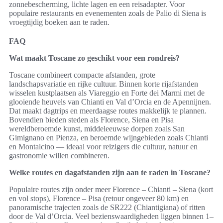
zonnebescherming, lichte lagen en een reisadapter. Voor
populaire restaurants en evenementen zoals de Palio di Siena is
vroegtijdig boeken aan te raden.
FAQ
Wat maakt Toscane zo geschikt voor een rondreis?
Toscane combineert compacte afstanden, grote
landschapsvariatie en rijke cultuur. Binnen korte rijafstanden
wisselen kustplaatsen als Viareggio en Forte dei Marmi met de
glooiende heuvels van Chianti en Val d’Orcia en de Apennijnen.
Dat maakt dagtrips en meerdaagse routes makkelijk te plannen.
Bovendien bieden steden als Florence, Siena en Pisa
wereldberoemde kunst, middeleeuwse dorpen zoals San
Gimignano en Pienza, en beroemde wijngebieden zoals Chianti
en Montalcino — ideaal voor reizigers die cultuur, natuur en
gastronomie willen combineren.
Welke routes en dagafstanden zijn aan te raden in Toscane?
Populaire routes zijn onder meer Florence – Chianti – Siena (kort
en vol stops), Florence – Pisa (retour ongeveer 80 km) en
panoramische trajecten zoals de SR222 (Chiantigiana) of ritten
door de Val d’Orcia. Veel bezienswaardigheden liggen binnen 1–