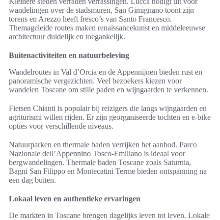
Kleinere steden verraden verrassingen. Lucca nodigt uit voor
wandelingen over de stadsmuren, San Gimignano toont zijn
torens en Arezzo heeft fresco’s van Santo Francesco.
Themageleide routes maken renaissancekunst en middeleeuwse
architectuur duidelijk en toegankelijk.
Buitenactiviteiten en natuurbeleving
Wandelroutes in Val d’Orcia en de Appennijnen bieden rust en
panoramische vergezichten. Veel bezoekers kiezen voor
wandelen Toscane om stille paden en wijngaarden te verkennen.
Fietsen Chianti is populair bij reizigers die langs wijngaarden en
agriturismi willen rijden. Er zijn georganiseerde tochten en e-bike
opties voor verschillende niveaus.
Natuurparken en thermale baden verrijken het aanbod. Parco
Nazionale dell’Appennino Tosco-Emiliano is ideaal voor
bergwandelingen. Thermale baden Toscane zoals Saturnia,
Bagni San Filippo en Montecatini Terme bieden ontspanning na
een dag buiten.
Lokaal leven en authentieke ervaringen
De markten in Toscane brengen dagelijks leven tot leven. Lokale