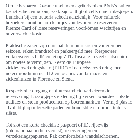
Om te besparen Toscane raadt men agriturismi en B&B’s buiten
toeristische centra aan; vaak zijn ontbijt of zelfs diner inbegrepen.
Lunchen bij een trattoria scheelt aanzienlijk. Voor culturele
bezoekers loont het om kaartjes van tevoren te reserveren:
Firenze Card of losse reserveringen voorkómen wachtrijen en
onverwachte kosten.
Praktische zaken zijn cruciaal: huurauto kosten variëren per
seizoen, reken brandstof en parkeergeld mee. Respecteer
verkeersregels Italië en let op ZTL Toscane in veel stadscentra
om boetes te vermijden. Neem de Europese
ziekteverzekeringskaart (EHIC) of een reisverzekering mee,
noteer noodnummer 112 en locaties van farmacie en
ziekenhuizen in Florence en Siena.
Respectvolle omgang en duurzaamheid verbeteren de
reiservaring. Draag gepaste kleding bij kerken, waardeer lokale
tradities en steun producenten op boerenmarkten. Vermijd plastic
afval, blijf op uitgezette paden en houd stilte in dorpen tijdens
siësta.
Tot slot een korte checklist: paspoort of ID, rijbewijs
(internationaal indien vereist), reserveringen en
verzekeringspapieren. Pak comfortabele wandelschoenen,