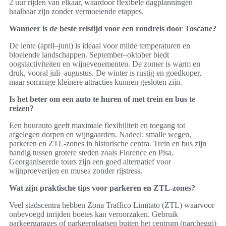
2 uur rijden van elkaar, waardoor flexibele dagplanningen
haalbaar zijn zonder vermoeiende etappes.
Wanneer is de beste reistijd voor een rondreis door Toscane?
De lente (april–juni) is ideaal voor milde temperaturen en
bloeiende landschappen. September–oktober biedt
oogstactiviteiten en wijnevenementen. De zomer is warm en
druk, vooral juli–augustus. De winter is rustig en goedkoper,
maar sommige kleinere attracties kunnen gesloten zijn.
Is het beter om een auto te huren of met trein en bus te
reizen?
Een huurauto geeft maximale flexibiliteit en toegang tot
afgelegen dorpen en wijngaarden. Nadeel: smalle wegen,
parkeren en ZTL-zones in historische centra. Trein en bus zijn
handig tussen grotere steden zoals Florence en Pisa.
Georganiseerde tours zijn een goed alternatief voor
wijnproeverijen en musea zonder rijstress.
Wat zijn praktische tips voor parkeren en ZTL-zones?
Veel stadscentra hebben Zona Traffico Limitato (ZTL) waarvoor
onbevoegd inrijden boetes kan veroorzaken. Gebruik
parkeergarages of parkeerplaatsen buiten het centrum (parcheggi)