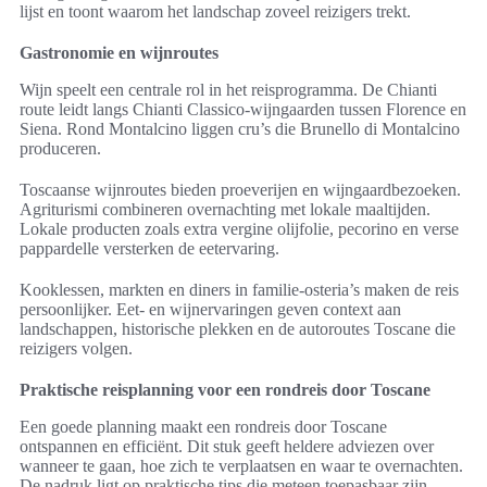
lijst en toont waarom het landschap zoveel reizigers trekt.
Gastronomie en wijnroutes
Wijn speelt een centrale rol in het reisprogramma. De Chianti
route leidt langs Chianti Classico-wijngaarden tussen Florence en
Siena. Rond Montalcino liggen cru’s die Brunello di Montalcino
produceren.
Toscaanse wijnroutes bieden proeverijen en wijngaardbezoeken.
Agriturismi combineren overnachting met lokale maaltijden.
Lokale producten zoals extra vergine olijfolie, pecorino en verse
pappardelle versterken de eetervaring.
Kooklessen, markten en diners in familie-osteria’s maken de reis
persoonlijker. Eet- en wijnervaringen geven context aan
landschappen, historische plekken en de autoroutes Toscane die
reizigers volgen.
Praktische reisplanning voor een rondreis door Toscane
Een goede planning maakt een rondreis door Toscane
ontspannen en efficiënt. Dit stuk geeft heldere adviezen over
wanneer te gaan, hoe zich te verplaatsen en waar te overnachten.
De nadruk ligt op praktische tips die meteen toepasbaar zijn.