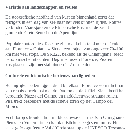
Variatie aan landschappen en routes
De geografische nabijheid van kust en binnenland zorgt dat
reizigers in één dag van zee naar heuvels kunnen rijden. Routes
verbinden Viareggio en de Etruskische kust met de zacht
glooiende Crete Senesi en de Apennijnen.
Populaire autoroutes Toscane zijn makkelijk te plannen. Denk
aan Florence – Chianti – Siena, een traject van ongeveer 70–100
km met veel stops. De SR222, bekend als de Chiantigiana, biedt
panoramische uitzichten. Dagtrips tussen Florence, Pisa en
kustplaatsen zijn meestal binnen 1–2 uur te doen.
Culturele en historische bezienswaardigheden
Belangrijke steden liggen dicht bij elkaar. Florence vormt het hart
van renaissancekunst met de Duomo en de Uffizi. Siena heeft het
beroemde Piazza del Campo en middeleeuwse straatpatronen.
Pisa trekt bezoekers met de scheve toren op het Campo dei
Miracoli.
Veel dorpjes houden hun middeleeuwse charme. San Gimignano,
Pienza en Volterra tonen karakteristieke steegjes en torens. Het
vaak gefotografeerde Val d’Orcia staat op de UNESCO Toscane-