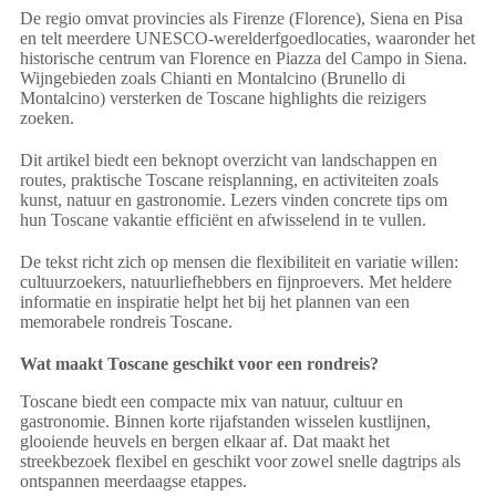
De regio omvat provincies als Firenze (Florence), Siena en Pisa
en telt meerdere UNESCO-werelderfgoedlocaties, waaronder het
historische centrum van Florence en Piazza del Campo in Siena.
Wijngebieden zoals Chianti en Montalcino (Brunello di
Montalcino) versterken de Toscane highlights die reizigers
zoeken.
Dit artikel biedt een beknopt overzicht van landschappen en
routes, praktische Toscane reisplanning, en activiteiten zoals
kunst, natuur en gastronomie. Lezers vinden concrete tips om
hun Toscane vakantie efficiënt en afwisselend in te vullen.
De tekst richt zich op mensen die flexibiliteit en variatie willen:
cultuurzoekers, natuurliefhebbers en fijnproevers. Met heldere
informatie en inspiratie helpt het bij het plannen van een
memorabele rondreis Toscane.
Wat maakt Toscane geschikt voor een rondreis?
Toscane biedt een compacte mix van natuur, cultuur en
gastronomie. Binnen korte rijafstanden wisselen kustlijnen,
glooiende heuvels en bergen elkaar af. Dat maakt het
streekbezoek flexibel en geschikt voor zowel snelle dagtrips als
ontspannen meerdaagse etappes.