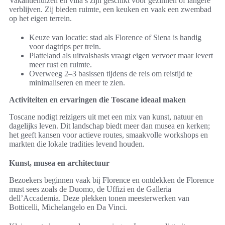
Vakantiehuizen en villa’s zijn geschikt voor gezinnen of langere
verblijven. Zij bieden ruimte, een keuken en vaak een zwembad
op het eigen terrein.
Keuze van locatie: stad als Florence of Siena is handig
voor dagtrips per trein.
Platteland als uitvalsbasis vraagt eigen vervoer maar levert
meer rust en ruimte.
Overweeg 2–3 basissen tijdens de reis om reistijd te
minimaliseren en meer te zien.
Activiteiten en ervaringen die Toscane ideaal maken
Toscane nodigt reizigers uit met een mix van kunst, natuur en
dagelijks leven. Dit landschap biedt meer dan musea en kerken;
het geeft kansen voor actieve routes, smaakvolle workshops en
markten die lokale tradities levend houden.
Kunst, musea en architectuur
Bezoekers beginnen vaak bij Florence en ontdekken de Florence
must sees zoals de Duomo, de Uffizi en de Galleria
dell’Accademia. Deze plekken tonen meesterwerken van
Botticelli, Michelangelo en Da Vinci.