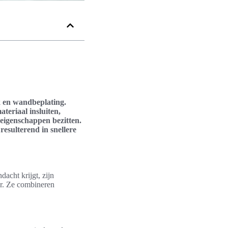
k en wandbeplating.
teriaal insluiten,
-eigenschappen bezitten.
esulterend in snellere
acht krijgt, zijn
or. Ze combineren