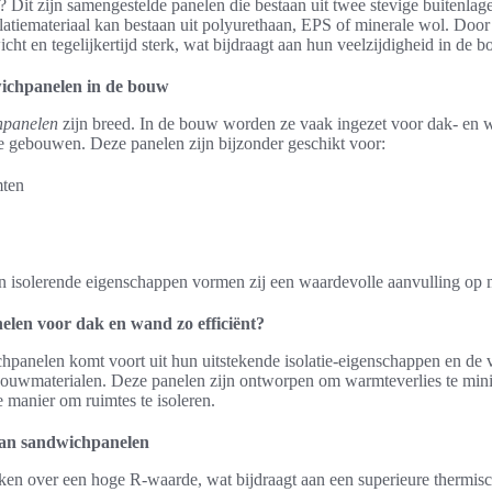
 Dit zijn samengestelde panelen die bestaan uit twee stevige buitenlag
olatiemateriaal kan bestaan uit polyurethaan, EPS of minerale wol. Door 
ht en tegelijkertijd sterk, wat bijdraagt aan hun veelzijdigheid in de b
ichpanelen in de bouw
hpanelen
zijn breed. In de bouw worden ze vaak ingezet voor dak- en
le gebouwen. Deze panelen zijn bijzonder geschikt voor:
mten
en isolerende eigenschappen vormen zij een waardevolle aanvulling op
len voor dak en wand zo efficiënt?
chpanelen komt voort uit hun uitstekende isolatie-eigenschappen en de 
 bouwmaterialen. Deze panelen zijn ontworpen om warmteverlies te min
ve manier om ruimtes te isoleren.
van sandwichpanelen
n over een hoge R-waarde, wat bijdraagt aan een superieure thermische 