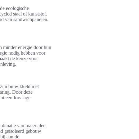
 de ecologische
ycled staal of kunststof.
heid van sandwichpanelen.
en minder energie door hun
rgie nodig hebben voor
 maakt de keuze voor
nleving.
 zijn ontwikkeld met
sparing. Door deze
ot een fors lager
mbinatie van materialen
ed geïsoleerd gebouw
bij aan de