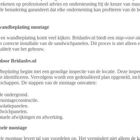
ekenen op professioneel advies en ondersteuning bij de keuze van ma
le benadering garandeert dat elke onderneming kan profiteren van de b
 wandbeplating montage
 en wandbeplating komt veel kijken. Bridanbv.nl biedt een
stap-voor-s
n correcte installatie van de sandwichpanelen. Dit proces is niet alleen e
aliteit van het gebouw.
 door Bridanbv.nl
beplating
begint met een grondige inspectie van de locatie. Deze inspec
e identificeren. Vervolgens wordt een gedetailleerd plan opgesteld, incl
edschappen. De stappen van de montage omvatten:
de ondergrond.
 montageconstructie.
solatiepanelen.
ndwichpanelen.
tuele afwijkingen en afwerking.
nele montage
ele montage
levert tal van voordelen op. Het vermindert niet alleen de 