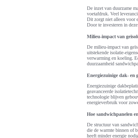
De inzet van duurzame mat
voetafdruk. Veel leveranc
Dit zorgt niet alleen voo
Door te investeren in deze
Milieu-impact van geïso
De milieu-impact van geïs
uitstekende isolatie-eig
verwarming en koeling. Ee
duurzaamheid sandwichpane
Energiezuinige dak- en 
Energiezuinige dakbeplati
geavanceerde isolatietechno
technologie blijven gebou
energieverbruik voor zowe
Hoe sandwichpanelen en
De structuur van sandwich
die de warmte binnen of 
heeft minder energie nodig