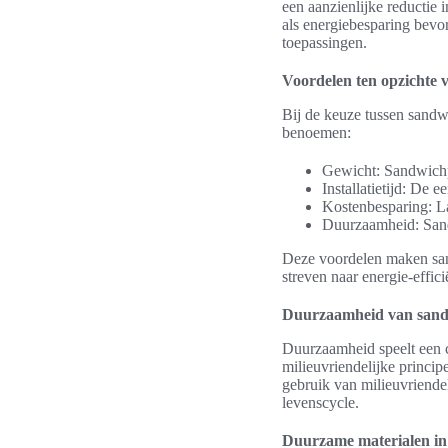
een aanzienlijke reducti
als energiebesparing bevo
toepassingen.
Voordelen ten opzichte 
Bij de keuze tussen sandwi
benoemen:
Gewicht: Sandwichpan
Installatietijd: De 
Kostenbesparing: L
Duurzaamheid: Sand
Deze voordelen maken sand
streven naar energie-effic
Duurzaamheid van sand
Duurzaamheid speelt een 
milieuvriendelijke princip
gebruik van milieuvriendel
levenscycle.
Duurzame materialen in