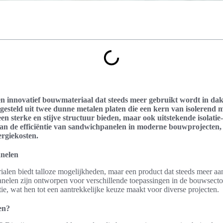
n innovatief bouwmateriaal dat steeds meer gebruikt wordt in da
esteld uit twee dunne metalen platen die een kern van isolerend ma
een sterke en stijve structuur bieden, maar ook uitstekende isolatie
an de efficiëntie van sandwichpanelen in moderne bouwprojecten, r
ergiekosten.
anelen
len biedt talloze mogelijkheden, maar een product dat steeds meer aand
nelen zijn ontworpen voor verschillende toepassingen in de bouwsect
ntie, wat hen tot een aantrekkelijke keuze maakt voor diverse projecten.
en?