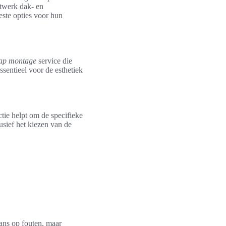
atwerk dak- en
este opties voor hun
tap montage
service die
ssentieel voor de esthetiek
tie helpt om de specifieke
usief het kiezen van de
kans op fouten, maar