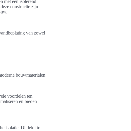
en met een isolerend
deze constructie zijn
ouw.
 wandbeplating van zowel
 moderne bouwmaterialen.
vele voordelen ten
imaliseren en bieden
isolatie. Dit leidt tot