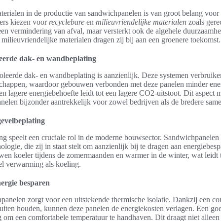
erialen in de productie van sandwichpanelen is van groot belang voor
iers kiezen voor
recyclebare
en
milieuvriendelijke materialen
zoals gerec
r een vermindering van afval, maar versterkt ook de algehele duurzaam
 milieuvriendelijke materialen dragen zij bij aan een groenere toekomst.
leerde dak- en wandbeplating
oleerde dak- en wandbeplating is aanzienlijk. Deze systemen verbruik
enschappen, waardoor gebouwen verbonden met deze panelen minder ene
n lagere energiebehoefte leidt tot een lagere CO2-uitstoot. Dit aspect
len bijzonder aantrekkelijk voor zowel bedrijven als de bredere same
gevelbeplating
ng speelt een cruciale rol in de moderne bouwsector. Sandwichpanelen
logie, die zij in staat stelt om aanzienlijk bij te dragen aan energiebe
wen koeler tijdens de zomermaanden en warmer in de winter, wat leidt t
l verwarming als koeling.
ergie besparen
panelen zorgt voor een uitstekende thermische isolatie. Dankzij een co
buiten houden, kunnen deze panelen de energiekosten verlagen. Een go
 om een comfortabele temperatuur te handhaven. Dit draagt niet alleen 