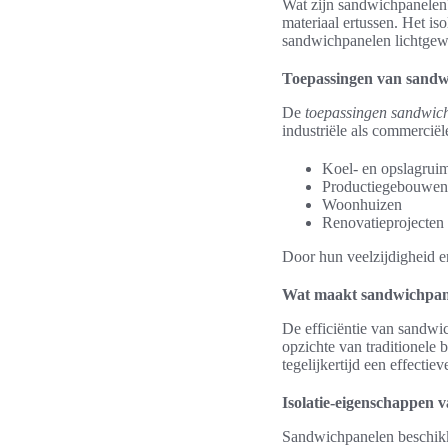
Wat zijn sandwichpanelen?
materiaal ertussen. Het is
sandwichpanelen lichtgewic
Toepassingen van sandw
De
toepassingen sandwic
industriële als commercië
Koel- en opslagrui
Productiegebouwen
Woonhuizen
Renovatieprojecten
Door hun veelzijdigheid 
Wat maakt sandwichpane
De efficiëntie van sandwi
opzichte van traditionele
tegelijkertijd een effectie
Isolatie-eigenschappen 
Sandwichpanelen beschikke