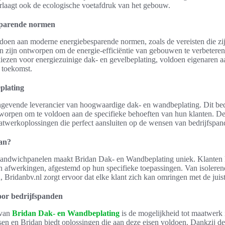
rlaagt ook de ecologische voetafdruk van het gebouw.
sparende normen
oen aan moderne energiebesparende normen, zoals de vereisten die zij
 zijn ontworpen om de energie-efficiëntie van gebouwen te verbetere
iezen voor energiezuinige dak- en gevelbeplating, voldoen eigenaren 
e toekomst.
plating
ngevende leverancier van hoogwaardige dak- en wandbeplating. Dit bedr
worpen om te voldoen aan de specifieke behoeften van hun klanten. De f
atwerkoplossingen die perfect aansluiten op de wensen van bedrijfspan
aan?
 sandwichpanelen maakt Bridan Dak- en Wandbeplating uniek. Klanten 
n afwerkingen, afgestemd op hun specifieke toepassingen. Van isolerend
, Bridanbv.nl zorgt ervoor dat elke klant zich kan omringen met de juis
or bedrijfspanden
 van
Bridan Dak- en Wandbeplating
is de mogelijkheid tot maatwerk 
isen en Bridan biedt oplossingen die aan deze eisen voldoen. Dankzij de