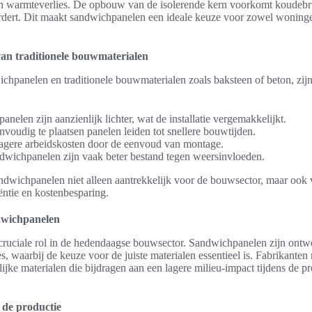
e in warmteverlies. De opbouw van de isolerende kern voorkomt koudeb
rdert. Dit maakt sandwichpanelen een ideale keuze voor zowel woningen
van traditionele bouwmaterialen
chpanelen en traditionele bouwmaterialen zoals baksteen of beton, zijn
elen zijn aanzienlijk lichter, wat de installatie vergemakkelijkt.
eenvoudig te plaatsen panelen leiden tot snellere bouwtijden.
agere arbeidskosten door de eenvoud van montage.
wichpanelen zijn vaak beter bestand tegen weersinvloeden.
wichpanelen niet alleen aantrekkelijk voor de bouwsector, maar ook v
iëntie en kostenbesparing.
wichpanelen
cruciale rol in de hedendaagse bouwsector. Sandwichpanelen zijn ontw
es, waarbij de keuze voor de juiste materialen essentieel is. Fabrikante
ijke materialen die bijdragen aan een lagere milieu-impact tijdens de pr
 de productie