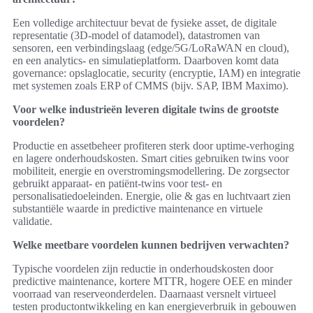
Een volledige architectuur bevat de fysieke asset, de digitale
representatie (3D-model of datamodel), datastromen van
sensoren, een verbindingslaag (edge/5G/LoRaWAN en cloud),
en een analytics- en simulatieplatform. Daarboven komt data
governance: opslaglocatie, security (encryptie, IAM) en integratie
met systemen zoals ERP of CMMS (bijv. SAP, IBM Maximo).
Voor welke industrieën leveren digitale twins de grootste
voordelen?
Productie en assetbeheer profiteren sterk door uptime-verhoging
en lagere onderhoudskosten. Smart cities gebruiken twins voor
mobiliteit, energie en overstromingsmodellering. De zorgsector
gebruikt apparaat- en patiënt-twins voor test- en
personalisatiedoeleinden. Energie, olie & gas en luchtvaart zien
substantiële waarde in predictive maintenance en virtuele
validatie.
Welke meetbare voordelen kunnen bedrijven verwachten?
Typische voordelen zijn reductie in onderhoudskosten door
predictive maintenance, kortere MTTR, hogere OEE en minder
voorraad van reserveonderdelen. Daarnaast versnelt virtueel
testen productontwikkeling en kan energieverbruik in gebouwen