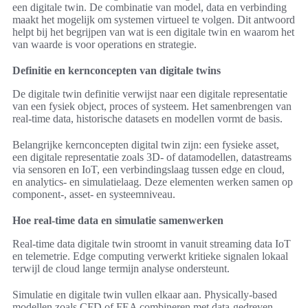
een digitale twin. De combinatie van model, data en verbinding
maakt het mogelijk om systemen virtueel te volgen. Dit antwoord
helpt bij het begrijpen van wat is een digitale twin en waarom het
van waarde is voor operations en strategie.
Definitie en kernconcepten van digitale twins
De digitale twin definitie verwijst naar een digitale representatie
van een fysiek object, proces of systeem. Het samenbrengen van
real-time data, historische datasets en modellen vormt de basis.
Belangrijke kernconcepten digital twin zijn: een fysieke asset,
een digitale representatie zoals 3D- of datamodellen, datastreams
via sensoren en IoT, een verbindingslaag tussen edge en cloud,
en analytics- en simulatielaag. Deze elementen werken samen op
component-, asset- en systeemniveau.
Hoe real-time data en simulatie samenwerken
Real-time data digitale twin stroomt in vanuit streaming data IoT
en telemetrie. Edge computing verwerkt kritieke signalen lokaal
terwijl de cloud lange termijn analyse ondersteunt.
Simulatie en digitale twin vullen elkaar aan. Physically-based
modellen zoals CFD of FEA combineren met data-gedreven