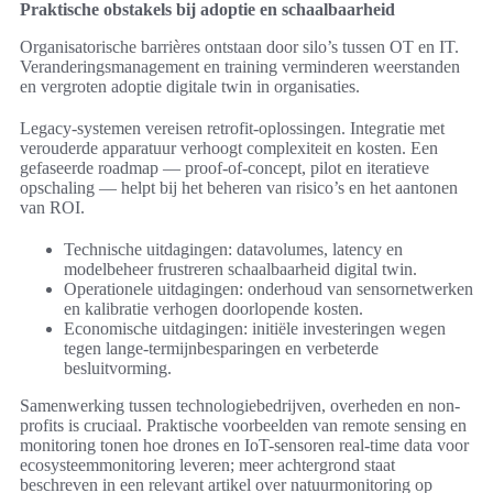
Praktische obstakels bij adoptie en schaalbaarheid
Organisatorische barrières ontstaan door silo’s tussen OT en IT.
Veranderingsmanagement en training verminderen weerstanden
en vergroten adoptie digitale twin in organisaties.
Legacy-systemen vereisen retrofit-oplossingen. Integratie met
verouderde apparatuur verhoogt complexiteit en kosten. Een
gefaseerde roadmap — proof-of-concept, pilot en iteratieve
opschaling — helpt bij het beheren van risico’s en het aantonen
van ROI.
Technische uitdagingen: datavolumes, latency en
modelbeheer frustreren schaalbaarheid digital twin.
Operationele uitdagingen: onderhoud van sensornetwerken
en kalibratie verhogen doorlopende kosten.
Economische uitdagingen: initiële investeringen wegen
tegen lange-termijnbesparingen en verbeterde
besluitvorming.
Samenwerking tussen technologiebedrijven, overheden en non-
profits is cruciaal. Praktische voorbeelden van remote sensing en
monitoring tonen hoe drones en IoT-sensoren real-time data voor
ecosysteemmonitoring leveren; meer achtergrond staat
beschreven in een relevant artikel over natuurmonitoring op