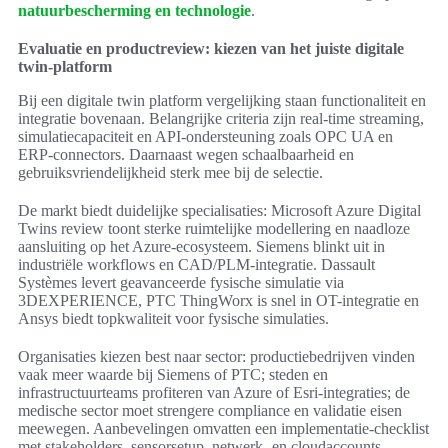
natuurbescherming en technologie
.
Evaluatie en productreview: kiezen van het juiste digitale
twin-platform
Bij een digitale twin platform vergelijking staan functionaliteit en
integratie bovenaan. Belangrijke criteria zijn real-time streaming,
simulatiecapaciteit en API-ondersteuning zoals OPC UA en
ERP-connectors. Daarnaast wegen schaalbaarheid en
gebruiksvriendelijkheid sterk mee bij de selectie.
De markt biedt duidelijke specialisaties: Microsoft Azure Digital
Twins review toont sterke ruimtelijke modellering en naadloze
aansluiting op het Azure-ecosysteem. Siemens blinkt uit in
industriële workflows en CAD/PLM-integratie. Dassault
Systèmes levert geavanceerde fysische simulatie via
3DEXPERIENCE, PTC ThingWorx is snel in OT-integratie en
Ansys biedt topkwaliteit voor fysische simulaties.
Organisaties kiezen best naar sector: productiebedrijven vinden
vaak meer waarde bij Siemens of PTC; steden en
infrastructuurteams profiteren van Azure of Esri-integraties; de
medische sector moet strengere compliance en validatie eisen
meewegen. Aanbevelingen omvatten een implementatie-checklist
met stakeholders, sensorsetup, netwerk- en cloudaccounts,