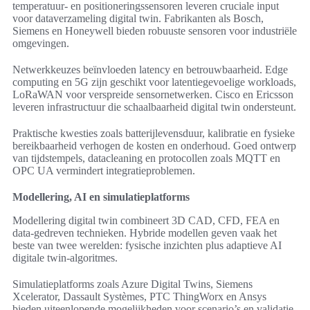
temperatuur- en positioneringssensoren leveren cruciale input
voor dataverzameling digital twin. Fabrikanten als Bosch,
Siemens en Honeywell bieden robuuste sensoren voor industriële
omgevingen.
Netwerkkeuzes beïnvloeden latency en betrouwbaarheid. Edge
computing en 5G zijn geschikt voor latentiegevoelige workloads,
LoRaWAN voor verspreide sensornetwerken. Cisco en Ericsson
leveren infrastructuur die schaalbaarheid digital twin ondersteunt.
Praktische kwesties zoals batterijlevensduur, kalibratie en fysieke
bereikbaarheid verhogen de kosten en onderhoud. Goed ontwerp
van tijdstempels, datacleaning en protocollen zoals MQTT en
OPC UA vermindert integratieproblemen.
Modellering, AI en simulatieplatforms
Modellering digital twin combineert 3D CAD, CFD, FEA en
data-gedreven technieken. Hybride modellen geven vaak het
beste van twee werelden: fysische inzichten plus adaptieve AI
digitale twin-algoritmes.
Simulatieplatforms zoals Azure Digital Twins, Siemens
Xcelerator, Dassault Systèmes, PTC ThingWorx en Ansys
bieden uiteenlopende mogelijkheden voor scenario’s en validatie.