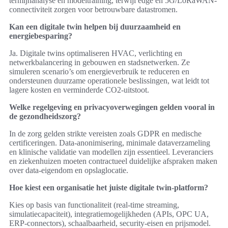
termijnanalyse en modeltraining, terwijl edge en 5G/LoRaWAN-
connectiviteit zorgen voor betrouwbare datastromen.
Kan een digitale twin helpen bij duurzaamheid en
energiebesparing?
Ja. Digitale twins optimaliseren HVAC, verlichting en
netwerkbalancering in gebouwen en stadsnetwerken. Ze
simuleren scenario’s om energieverbruik te reduceren en
ondersteunen duurzame operationele beslissingen, wat leidt tot
lagere kosten en verminderde CO2-uitstoot.
Welke regelgeving en privacyoverwegingen gelden vooral in
de gezondheidszorg?
In de zorg gelden strikte vereisten zoals GDPR en medische
certificeringen. Data-anonimisering, minimale dataverzameling
en klinische validatie van modellen zijn essentieel. Leveranciers
en ziekenhuizen moeten contractueel duidelijke afspraken maken
over data-eigendom en opslaglocatie.
Hoe kiest een organisatie het juiste digitale twin-platform?
Kies op basis van functionaliteit (real-time streaming,
simulatiecapaciteit), integratiemogelijkheden (APIs, OPC UA,
ERP-connectors), schaalbaarheid, security-eisen en prijsmodel.