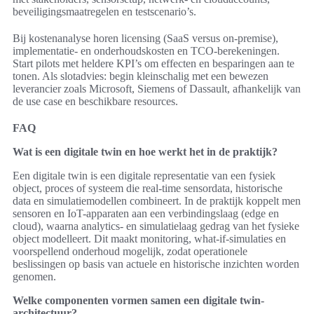
beveiligingsmaatregelen en testscenario’s.
Bij kostenanalyse horen licensing (SaaS versus on-premise),
implementatie- en onderhoudskosten en TCO-berekeningen.
Start pilots met heldere KPI’s om effecten en besparingen aan te
tonen. Als slotadvies: begin kleinschalig met een bewezen
leverancier zoals Microsoft, Siemens of Dassault, afhankelijk van
de use case en beschikbare resources.
FAQ
Wat is een digitale twin en hoe werkt het in de praktijk?
Een digitale twin is een digitale representatie van een fysiek
object, proces of systeem die real-time sensordata, historische
data en simulatiemodellen combineert. In de praktijk koppelt men
sensoren en IoT-apparaten aan een verbindingslaag (edge en
cloud), waarna analytics- en simulatielaag gedrag van het fysieke
object modelleert. Dit maakt monitoring, what-if-simulaties en
voorspellend onderhoud mogelijk, zodat operationele
beslissingen op basis van actuele en historische inzichten worden
genomen.
Welke componenten vormen samen een digitale twin-
architectuur?