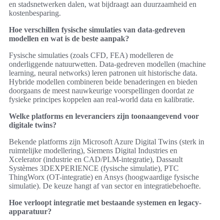
en stadsnetwerken dalen, wat bijdraagt aan duurzaamheid en
kostenbesparing.
Hoe verschillen fysische simulaties van data-gedreven
modellen en wat is de beste aanpak?
Fysische simulaties (zoals CFD, FEA) modelleren de
onderliggende natuurwetten. Data-gedreven modellen (machine
learning, neural networks) leren patronen uit historische data.
Hybride modellen combineren beide benaderingen en bieden
doorgaans de meest nauwkeurige voorspellingen doordat ze
fysieke principes koppelen aan real-world data en kalibratie.
Welke platforms en leveranciers zijn toonaangevend voor
digitale twins?
Bekende platforms zijn Microsoft Azure Digital Twins (sterk in
ruimtelijke modellering), Siemens Digital Industries en
Xcelerator (industrie en CAD/PLM-integratie), Dassault
Systèmes 3DEXPERIENCE (fysische simulatie), PTC
ThingWorx (OT-integratie) en Ansys (hoogwaardige fysische
simulatie). De keuze hangt af van sector en integratiebehoefte.
Hoe verloopt integratie met bestaande systemen en legacy-
apparatuur?