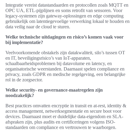
Integratie vereist datastandaarden en protocollen zoals MQTT en
OPC UA, ETL-pijplijnen en soms retrofit van sensoren. Voor
legacy-systemen zijn gateway-oplossingen en edge computing
gebruikelijk om latentiegevoelige verwerking lokaal te houden en
data veilig naar de cloud te sturen.
Welke technische uitdagingen en risico’s komen vaak voor
bij implementatie?
Veelvoorkomende obstakels zijn datakwaliteit, silo’s tussen OT
en IT, beveiligingsrisico’s van IoT-apparaten,
schaalbaarheidsproblemen bij datavolume en latency, en
organisatorische weerstanden. Daarnaast spelen compliance en
privacy, zoals GDPR en medische regelgeving, een belangrijke
rol in de zorgsector.
Welke security- en governance-maatregelen zijn
noodzakelijk?
Best practices omvatten encryptie in transit en at-rest, identity &
access management, netwerksegmentatie en secure boot voor
devices. Daarnaast moet er duidelijke data-eigendom en SLA-
afspraken zijn, plus audits en certificeringen volgens ISO-
standaarden om compliance en vertrouwen te waarborgen.