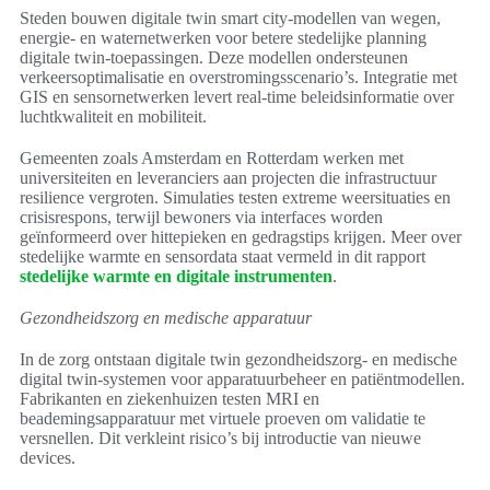
Steden bouwen digitale twin smart city-modellen van wegen,
energie- en waternetwerken voor betere stedelijke planning
digitale twin-toepassingen. Deze modellen ondersteunen
verkeersoptimalisatie en overstromingsscenario’s. Integratie met
GIS en sensornetwerken levert real-time beleidsinformatie over
luchtkwaliteit en mobiliteit.
Gemeenten zoals Amsterdam en Rotterdam werken met
universiteiten en leveranciers aan projecten die infrastructuur
resilience vergroten. Simulaties testen extreme weersituaties en
crisisrespons, terwijl bewoners via interfaces worden
geïnformeerd over hittepieken en gedragstips krijgen. Meer over
stedelijke warmte en sensordata staat vermeld in dit rapport
stedelijke warmte en digitale instrumenten
.
Gezondheidszorg en medische apparatuur
In de zorg ontstaan digitale twin gezondheidszorg- en medische
digital twin-systemen voor apparatuurbeheer en patiëntmodellen.
Fabrikanten en ziekenhuizen testen MRI en
beademingsapparatuur met virtuele proeven om validatie te
versnellen. Dit verkleint risico’s bij introductie van nieuwe
devices.