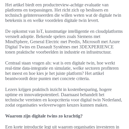
Het artikel biedt een productreview-achtige evaluatie van
platforms en toepassingen. Het richt zich op beslissers en
technisch geïnteresseerden die willen weten wat de digitale twin
betekenis is en welke voordelen digitale twin levert.
De opkomst van IoT, kunstmatige intelligentie en cloudplatforms
versnelt adoptie. Bekende spelers zoals Siemens met
MindSphere, General Electric met Predix, Microsoft met Azure
Digital Twins en Dassault Systèmes met 3DEXPERIENCE
tonen praktische voorbeelden in industrie en infrastructuur.
Centraal staan vragen als: wat is een digitale twin, hoe werkt
real-time data-integratie en simulatie, welke sectoren profiteren
het meest en hoe kies je het juiste platform? Het artikel
beantwoordt deze punten met concrete criteria.
Lezers krijgen praktisch inzicht in kostenbesparing, hogere
uptime en innovatiepotentieel. Daarnaast behandelt het
technische vereisten en koopcriteria voor digital twin Nederland,
zodat organisaties weloverwogen keuzes kunnen maken.
Waarom zijn digitale twins zo krachtig?
Een korte introductie legt uit waarom organisaties investeren in