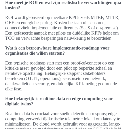
Hoe meet je ROI en wat zijn realistische verwachtingen qua
kosten?
ROI wordt gebaseerd op meetbare KPI’s zoals MTBF, MTTR,
OEE en energiebesparing. Kosten bestaan uit sensoren,
connectiviteit, implementatie en licenties (SaaS of on-premise).
Een gefaseerde aanpak met pilots en duidelijke KPI’s helpt om
TCO en verwachte besparingen nauwkeurig te beoordelen.
Wat is een betrouwbare implementatie-roadmap voor
organisaties die willen starten?
Een typische roadmap start met een proof-of-concept op een
kritieke asset, gevolgd door een pilot op beperkte schaal en
iteratieve opschaling. Belangrijke stappen: stakeholders
betrekken (OT, IT, operations), sensorsetup en netwerk,
datakwaliteit en security, en duidelijke KPI-meting gedurende
elke fase.
Hoe belangrijk is realtime data en edge computing voor
digitale twins?
Realtime data is cruciaal voor snelle detectie en respons; edge
computing verwerkt tijdkritische telemetrie lokaal om latency te
minimaliseren. De cloud wordt gebruikt voor aggregatie, lange-