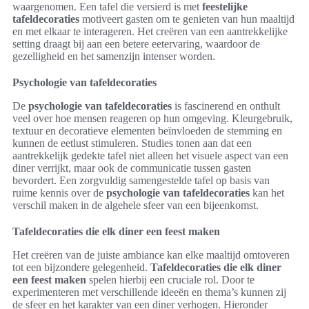
waargenomen. Een tafel die versierd is met
feestelijke
tafeldecoraties
motiveert gasten om te genieten van hun maaltijd
en met elkaar te interageren. Het creëren van een aantrekkelijke
setting draagt bij aan een betere eetervaring, waardoor de
gezelligheid en het samenzijn intenser worden.
Psychologie van tafeldecoraties
De
psychologie van tafeldecoraties
is fascinerend en onthult
veel over hoe mensen reageren op hun omgeving. Kleurgebruik,
textuur en decoratieve elementen beïnvloeden de stemming en
kunnen de eetlust stimuleren. Studies tonen aan dat een
aantrekkelijk gedekte tafel niet alleen het visuele aspect van een
diner verrijkt, maar ook de communicatie tussen gasten
bevordert. Een zorgvuldig samengestelde tafel op basis van
ruime kennis over de
psychologie van tafeldecoraties
kan het
verschil maken in de algehele sfeer van een bijeenkomst.
Tafeldecoraties die elk diner een feest maken
Het creëren van de juiste ambiance kan elke maaltijd omtoveren
tot een bijzondere gelegenheid.
Tafeldecoraties die elk diner
een feest maken
spelen hierbij een cruciale rol. Door te
experimenteren met verschillende ideeën en thema’s kunnen zij
de sfeer en het karakter van een diner verhogen. Hieronder