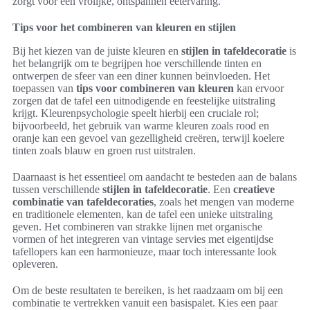
zorgt voor een vrolijke, ontspannen eetervaring.
Tips voor het combineren van kleuren en stijlen
Bij het kiezen van de juiste kleuren en
stijlen in tafeldecoratie
is
het belangrijk om te begrijpen hoe verschillende tinten en
ontwerpen de sfeer van een diner kunnen beïnvloeden. Het
toepassen van
tips voor combineren van kleuren
kan ervoor
zorgen dat de tafel een uitnodigende en feestelijke uitstraling
krijgt. Kleurenpsychologie speelt hierbij een cruciale rol;
bijvoorbeeld, het gebruik van warme kleuren zoals rood en
oranje kan een gevoel van gezelligheid creëren, terwijl koelere
tinten zoals blauw en groen rust uitstralen.
Daarnaast is het essentieel om aandacht te besteden aan de balans
tussen verschillende
stijlen in tafeldecoratie
. Een
creatieve
combinatie van tafeldecoraties
, zoals het mengen van moderne
en traditionele elementen, kan de tafel een unieke uitstraling
geven. Het combineren van strakke lijnen met organische
vormen of het integreren van vintage servies met eigentijdse
tafellopers kan een harmonieuze, maar toch interessante look
opleveren.
Om de beste resultaten te bereiken, is het raadzaam om bij een
combinatie te vertrekken vanuit een basispalet. Kies een paar