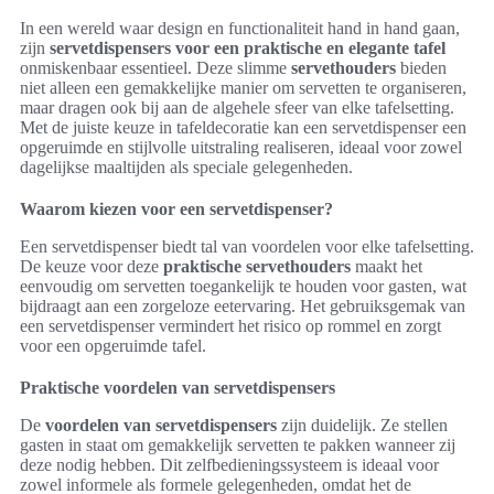
In een wereld waar design en functionaliteit hand in hand gaan,
zijn
servetdispensers voor een praktische en elegante tafel
onmiskenbaar essentieel. Deze slimme
servethouders
bieden
niet alleen een gemakkelijke manier om servetten te organiseren,
maar dragen ook bij aan de algehele sfeer van elke tafelsetting.
Met de juiste keuze in tafeldecoratie kan een servetdispenser een
opgeruimde en stijlvolle uitstraling realiseren, ideaal voor zowel
dagelijkse maaltijden als speciale gelegenheden.
Waarom kiezen voor een servetdispenser?
Een servetdispenser biedt tal van voordelen voor elke tafelsetting.
De keuze voor deze
praktische servethouders
maakt het
eenvoudig om servetten toegankelijk te houden voor gasten, wat
bijdraagt aan een zorgeloze eetervaring. Het gebruiksgemak van
een servetdispenser vermindert het risico op rommel en zorgt
voor een opgeruimde tafel.
Praktische voordelen van servetdispensers
De
voordelen van servetdispensers
zijn duidelijk. Ze stellen
gasten in staat om gemakkelijk servetten te pakken wanneer zij
deze nodig hebben. Dit zelfbedieningssysteem is ideaal voor
zowel informele als formele gelegenheden, omdat het de