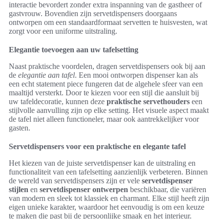
interactie bevordert zonder extra inspanning van de gastheer of
gastvrouw. Bovendien zijn servetdispensers doorgaans
ontworpen om een standaardformaat servetten te huisvesten, wat
zorgt voor een uniforme uitstraling.
Elegantie toevoegen aan uw tafelsetting
Naast praktische voordelen, dragen servetdispensers ook bij aan
de
elegantie aan tafel
. Een mooi ontworpen dispenser kan als
een echt statement piece fungeren dat de algehele sfeer van een
maaltijd versterkt. Door te kiezen voor een stijl die aansluit bij
uw tafeldecoratie, kunnen deze
praktische servethouders
een
stijlvolle aanvulling zijn op elke setting. Het visuele aspect maakt
de tafel niet alleen functioneler, maar ook aantrekkelijker voor
gasten.
Servetdispensers voor een praktische en elegante tafel
Het kiezen van de juiste servetdispenser kan de uitstraling en
functionaliteit van een tafelsetting aanzienlijk verbeteren. Binnen
de wereld van servetdispensers zijn er vele
servetdispenser
stijlen
en
servetdispenser ontwerpen
beschikbaar, die variëren
van modern en sleek tot klassiek en charmant. Elke stijl heeft zijn
eigen unieke karakter, waardoor het eenvoudig is om een keuze
te maken die past bij de persoonlijke smaak en het interieur.