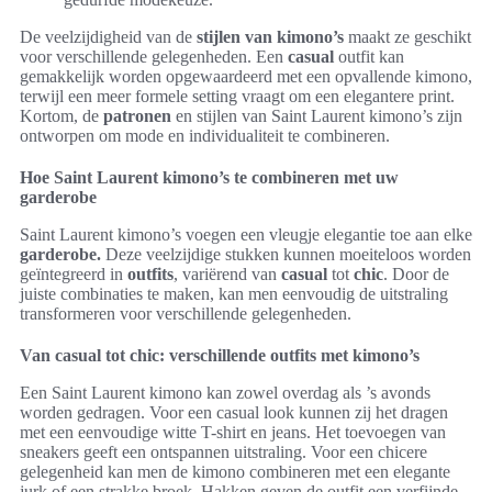
De veelzijdigheid van de
stijlen van kimono’s
maakt ze geschikt
voor verschillende gelegenheden. Een
casual
outfit kan
gemakkelijk worden opgewaardeerd met een opvallende kimono,
terwijl een meer formele setting vraagt om een elegantere print.
Kortom, de
patronen
en stijlen van Saint Laurent kimono’s zijn
ontworpen om mode en individualiteit te combineren.
Hoe Saint Laurent kimono’s te combineren met uw
garderobe
Saint Laurent kimono’s voegen een vleugje elegantie toe aan elke
garderobe.
Deze veelzijdige stukken kunnen moeiteloos worden
geïntegreerd in
outfits
, variërend van
casual
tot
chic
. Door de
juiste combinaties te maken, kan men eenvoudig de uitstraling
transformeren voor verschillende gelegenheden.
Van casual tot chic: verschillende outfits met kimono’s
Een Saint Laurent kimono kan zowel overdag als ’s avonds
worden gedragen. Voor een casual look kunnen zij het dragen
met een eenvoudige witte T-shirt en jeans. Het toevoegen van
sneakers geeft een ontspannen uitstraling. Voor een chicere
gelegenheid kan men de kimono combineren met een elegante
jurk of een strakke broek. Hakken geven de outfit een verfijnde