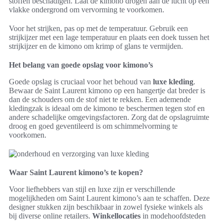
stoffen beschadigen. Laat de kimono drogen aan de lucht op een
vlakke ondergrond om vervorming te voorkomen.
Voor het strijken, pas op met de temperatuur. Gebruik een
strijkijzer met een lage temperatuur en plaats een doek tussen het
strijkijzer en de kimono om krimp of glans te vermijden.
Het belang van goede opslag voor kimono’s
Goede opslag is cruciaal voor het behoud van
luxe kleding
.
Bewaar de Saint Laurent kimono op een hangertje dat breder is
dan de schouders om de stof niet te rekken. Een ademende
kledingzak is ideaal om de kimono te beschermen tegen stof en
andere schadelijke omgevingsfactoren. Zorg dat de opslagruimte
droog en goed geventileerd is om schimmelvorming te
voorkomen.
Waar Saint Laurent kimono’s te kopen?
Voor liefhebbers van stijl en luxe zijn er verschillende
mogelijkheden om Saint Laurent kimono’s aan te schaffen. Deze
designer stukken zijn beschikbaar in zowel fysieke winkels als
bij diverse online retailers.
Winkellocaties
in modehoofdsteden