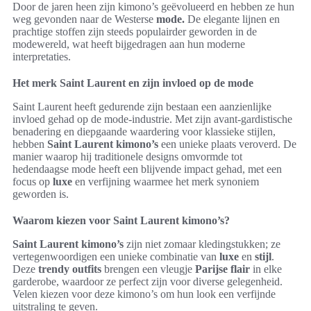
Door de jaren heen zijn kimono’s geëvolueerd en hebben ze hun
weg gevonden naar de Westerse
mode.
De elegante lijnen en
prachtige stoffen zijn steeds populairder geworden in de
modewereld, wat heeft bijgedragen aan hun moderne
interpretaties.
Het merk Saint Laurent en zijn invloed op de mode
Saint Laurent heeft gedurende zijn bestaan een aanzienlijke
invloed gehad op de mode-industrie. Met zijn avant-gardistische
benadering en diepgaande waardering voor klassieke stijlen,
hebben
Saint Laurent kimono’s
een unieke plaats veroverd. De
manier waarop hij traditionele designs omvormde tot
hedendaagse mode heeft een blijvende impact gehad, met een
focus op
luxe
en verfijning waarmee het merk synoniem
geworden is.
Waarom kiezen voor Saint Laurent kimono’s?
Saint Laurent kimono’s
zijn niet zomaar kledingstukken; ze
vertegenwoordigen een unieke combinatie van
luxe
en
stijl
.
Deze
trendy
outfits
brengen een vleugje
Parijse flair
in elke
garderobe, waardoor ze perfect zijn voor diverse gelegenheid.
Velen kiezen voor deze kimono’s om hun look een verfijnde
uitstraling te geven.