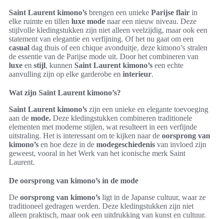
Saint Laurent kimono’s
brengen een unieke
Parijse flair
in
elke ruimte en tillen
luxe mode
naar een nieuw niveau. Deze
stijlvolle kledingstukken zijn niet alleen veelzijdig, maar ook een
statement van elegantie en verfijning. Of het nu gaat om een
casual
dag thuis of een chique avonduitje, deze kimono’s stralen
de essentie van de Parijse mode uit. Door het combineren van
luxe
en
stijl
, kunnen
Saint Laurent kimono’s
een echte
aanvulling zijn op elke garderobe en
interieur
.
Wat zijn Saint Laurent kimono’s?
Saint Laurent kimono’s
zijn een unieke en elegante toevoeging
aan de
mode.
Deze kledingstukken combineren traditionele
elementen met moderne stijlen, wat resulteert in een verfijnde
uitstraling. Het is interessant om te kijken naar de
oorsprong van
kimono’s
en hoe deze in de
modegeschiedenis
van invloed zijn
geweest, vooral in het Werk van het iconische merk Saint
Laurent.
De oorsprong van kimono’s in de mode
De
oorsprong van kimono’s
ligt in de Japanse cultuur, waar ze
traditioneel gedragen werden. Deze kledingstukken zijn niet
alleen praktisch, maar ook een uitdrukking van kunst en cultuur.