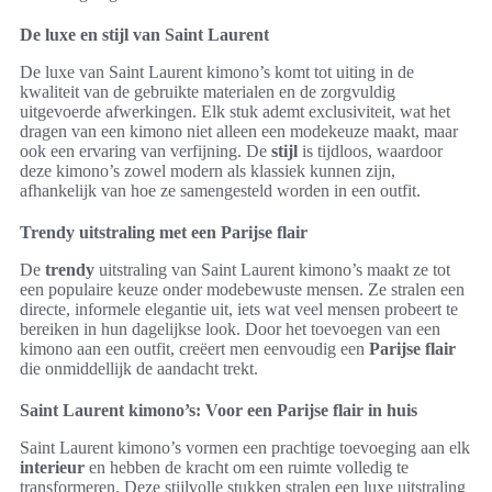
De luxe en stijl van Saint Laurent
De luxe van Saint Laurent kimono’s komt tot uiting in de
kwaliteit van de gebruikte materialen en de zorgvuldig
uitgevoerde afwerkingen. Elk stuk ademt exclusiviteit, wat het
dragen van een kimono niet alleen een modekeuze maakt, maar
ook een ervaring van verfijning. De
stijl
is tijdloos, waardoor
deze kimono’s zowel modern als klassiek kunnen zijn,
afhankelijk van hoe ze samengesteld worden in een outfit.
Trendy uitstraling met een Parijse flair
De
trendy
uitstraling van Saint Laurent kimono’s maakt ze tot
een populaire keuze onder modebewuste mensen. Ze stralen een
directe, informele elegantie uit, iets wat veel mensen probeert te
bereiken in hun dagelijkse look. Door het toevoegen van een
kimono aan een outfit, creëert men eenvoudig een
Parijse flair
die onmiddellijk de aandacht trekt.
Saint Laurent kimono’s: Voor een Parijse flair in huis
Saint Laurent kimono’s vormen een prachtige toevoeging aan elk
interieur
en hebben de kracht om een ruimte volledig te
transformeren. Deze stijlvolle stukken stralen een luxe uitstraling