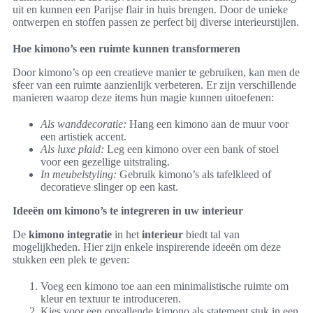
uit en kunnen een Parijse flair in huis brengen. Door de unieke
ontwerpen en stoffen passen ze perfect bij diverse interieurstijlen.
Hoe kimono’s een ruimte kunnen transformeren
Door kimono’s op een creatieve manier te gebruiken, kan men de
sfeer van een ruimte aanzienlijk verbeteren. Er zijn verschillende
manieren waarop deze items hun magie kunnen uitoefenen:
Als wanddecoratie:
Hang een kimono aan de muur voor
een artistiek accent.
Als luxe plaid:
Leg een kimono over een bank of stoel
voor een gezellige uitstraling.
In meubelstyling:
Gebruik kimono’s als tafelkleed of
decoratieve slinger op een kast.
Ideeën om kimono’s te integreren in uw interieur
De
kimono integratie
in het
interieur
biedt tal van
mogelijkheden. Hier zijn enkele inspirerende ideeën om deze
stukken een plek te geven:
Voeg een kimono toe aan een minimalistische ruimte om
kleur en textuur te introduceren.
Kies voor een opvallende kimono als statement stuk in een