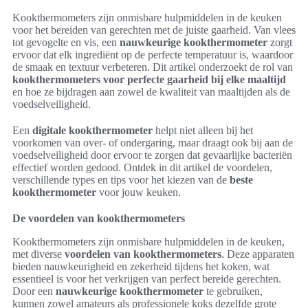
Kookthermometers zijn onmisbare hulpmiddelen in de keuken
voor het bereiden van gerechten met de juiste gaarheid. Van vlees
tot gevogelte en vis, een
nauwkeurige kookthermometer
zorgt
ervoor dat elk ingrediënt op de perfecte temperatuur is, waardoor
de smaak en textuur verbeteren. Dit artikel onderzoekt de rol van
kookthermometers voor perfecte gaarheid bij elke maaltijd
en hoe ze bijdragen aan zowel de kwaliteit van maaltijden als de
voedselveiligheid.
Een
digitale kookthermometer
helpt niet alleen bij het
voorkomen van over- of ondergaring, maar draagt ook bij aan de
voedselveiligheid door ervoor te zorgen dat gevaarlijke bacteriën
effectief worden gedood. Ontdek in dit artikel de voordelen,
verschillende types en tips voor het kiezen van de
beste
kookthermometer
voor jouw keuken.
De voordelen van kookthermometers
Kookthermometers zijn onmisbare hulpmiddelen in de keuken,
met diverse
voordelen van kookthermometers
. Deze apparaten
bieden nauwkeurigheid en zekerheid tijdens het koken, wat
essentieel is voor het verkrijgen van perfect bereide gerechten.
Door een
nauwkeurige kookthermometer
te gebruiken,
kunnen zowel amateurs als professionele koks dezelfde grote