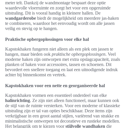
meter telt. Dankzij de wandmontage bespaart deze optie
waardevolle vloerruimte en zorgt het voor een opgeruimde
uitstraling. Dit is vooral handig in kleinere hallen. De
wandgarderobe
biedt de mogelijkheid om meerdere jas-haken
te combineren, waardoor het eenvoudig wordt om alle jassen
veilig en stevig op te hangen.
Praktische opbergoplossingen voor elke hal
Kapstokhaken fungeren niet alleen als een plek om jassen te
hangen, maar bieden ook
praktische opbergoplossingen
. Veel
moderne haken zijn ontworpen met extra opslagcapaciteit, zoals
planken of haken voor accessoires, tassen en schoenen. Dit
bevordert een snellere toegang en laat een uitnodigende indruk
achter bij binnenkomst en vertrek.
Kapstokhaken voor een nette en georganiseerde hal
Kapstokhaken vormen een essentieel onderdeel van elke
halinrichting
. Ze zijn niet alleen functioneel, maar kunnen ook
de stijl van de ruimte versterken. Voor een moderne of klassieke
uitstraling zijn er tal van opties beschikbaar. Deze items zijn
verkrijgbaar in een groot aantal stijlen, variërend van strakke en
minimalistische ontwerpen tot decoratieve en rustieke modellen.
Het belangrijk om te kiezen voor
stijlvolle wandhaken
die