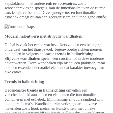
kapstokhaken met andere
entree accessoires
, zoals
schoenenrekjes en spiegels, kan de functionaliteit van de ruimte
aanzienlijk verbeteren. Deze synergie tussen functionaliteit en
esthetiek draagt bij aan een georganiseerd en uitnodigend entrée.
Modern halontwerp met stijlvolle wandhaken
De hal is vaak het eerste wat bezoekers zien en een belangrijk
onderdeel van het thuisgevoel. Tegenwoordig richten mensen
hun hallen in volgens de laatste
trends in halinrichting
.
Stijlvolle wandhaken
spelen een cruciale rol in deze moderne
halontwerpen. Deze wandhaken zijn niet alleen praktisch, maar
ook een essentieel decoratief element dat karakter toevoegt aan
elke entree.
Trends in halinrichting
Hedendaagse
trends in halinrichting
omvatten een
verscheidenheid aan stijlen en elementen die functionaliteit
combineren met esthetiek. Minimalisme en duurzaamheid zijn
populaire thema’s. Wandhaken zijn verkrijgbaar in diverse
materialen zoals hout, metaal en kunststoffen, met unieke
ontwerpen die passen bij elk interieur. Het gebruik van kleuren