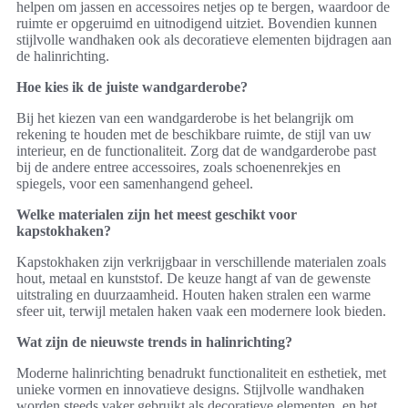
helpen om jassen en accessoires netjes op te bergen, waardoor de
ruimte er opgeruimd en uitnodigend uitziet. Bovendien kunnen
stijlvolle wandhaken ook als decoratieve elementen bijdragen aan
de halinrichting.
Hoe kies ik de juiste wandgarderobe?
Bij het kiezen van een wandgarderobe is het belangrijk om
rekening te houden met de beschikbare ruimte, de stijl van uw
interieur, en de functionaliteit. Zorg dat de wandgarderobe past
bij de andere entree accessoires, zoals schoenenrekjes en
spiegels, voor een samenhangend geheel.
Welke materialen zijn het meest geschikt voor
kapstokhaken?
Kapstokhaken zijn verkrijgbaar in verschillende materialen zoals
hout, metaal en kunststof. De keuze hangt af van de gewenste
uitstraling en duurzaamheid. Houten haken stralen een warme
sfeer uit, terwijl metalen haken vaak een modernere look bieden.
Wat zijn de nieuwste trends in halinrichting?
Moderne halinrichting benadrukt functionaliteit en esthetiek, met
unieke vormen en innovatieve designs. Stijlvolle wandhaken
worden steeds vaker gebruikt als decoratieve elementen, en het