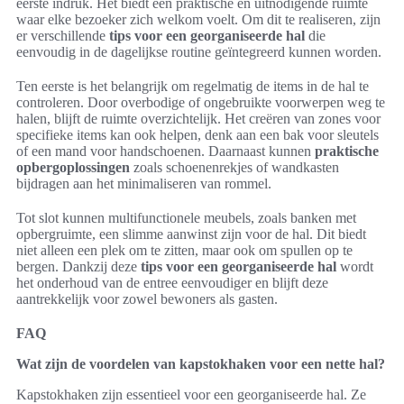
eerste indruk. Het biedt een praktische en uitnodigende ruimte
waar elke bezoeker zich welkom voelt. Om dit te realiseren, zijn
er verschillende
tips voor een georganiseerde hal
die
eenvoudig in de dagelijkse routine geïntegreerd kunnen worden.
Ten eerste is het belangrijk om regelmatig de items in de hal te
controleren. Door overbodige of ongebruikte voorwerpen weg te
halen, blijft de ruimte overzichtelijk. Het creëren van zones voor
specifieke items kan ook helpen, denk aan een bak voor sleutels
of een mand voor handschoenen. Daarnaast kunnen
praktische
opbergoplossingen
zoals schoenenrekjes of wandkasten
bijdragen aan het minimaliseren van rommel.
Tot slot kunnen multifunctionele meubels, zoals banken met
opbergruimte, een slimme aanwinst zijn voor de hal. Dit biedt
niet alleen een plek om te zitten, maar ook om spullen op te
bergen. Dankzij deze
tips voor een georganiseerde hal
wordt
het onderhoud van de entree eenvoudiger en blijft deze
aantrekkelijk voor zowel bewoners als gasten.
FAQ
Wat zijn de voordelen van kapstokhaken voor een nette hal?
Kapstokhaken zijn essentieel voor een georganiseerde hal. Ze