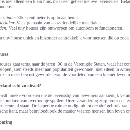
 is niet alleen een klein huis, maar een geheel nieuwe levensvisie. Be
andere:
n ruimte:
Elke centimeter is optimaal benut.
erialen:
Vaak gemaakt van eco-vriendelijke materialen.
den:
Veel tiny houses zijn ontworpen om autonoom te functioneren.
tiny house uniek en bijzonder aantrekkelijk voor mensen die op zoek z
ouses
ouses gaat terug naar de jaren ’90 in de Verenigde Staten, waar het con
lopen jaren steeds meer aan populariteit gewonnen, niet alleen in Ame
 zich meer bewust geworden van de voordelen van een kleiner leven me
erland echt zo ideaal?
iedt unieke voordelen die de levensstijl van bewoners aanzienlijk vera
 te ontdoen van overbodige spullen. Deze verandering zorgt voor een 
n centraal staan. De beperkte ruimte nodigt uit tot creatief gebruik van 
ktische kant, maar beïnvloedt ook de manier waarop mensen hun leven or
sparing