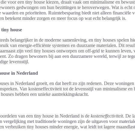
 die voor een tiny house kiezen, draait vaak om minimalisme en bewust 
 bewoners gedwongen om hun bezittingen te heroverwegen. Wat is echt
e waarden en prioriteiten. Ruimtebesparing biedt niet alleen financiële
en betekent minder zorgen en meer focus op wat echt belangrijk is.
tiny house
ds belangrijker in de moderne samenleving, en tiny houses spelen hier
ik van energie-efficiënte systemen en duurzame materialen. Dit result
arnaast zijn veel tiny houses ontworpen om off-grid te kunnen leven, w
nt. Zo dragen bewoners bij aan een duurzamere wereld, terwijl ze tegel
ige levensstijl.
house in Nederland
houses in Nederland groeit, en dat heeft zo zijn redenen. Deze woningen
spreken. Van kosteneffectiviteit tot de levensstijl van minimalisme en
 houses hebben een unieke aantrekkingskracht.
voordelen van een tiny house in Nederland is de
kosteneffectiviteit
. De l
In vergelijking met traditionele woningen zijn de uitgaven voor materia
en verbruiken tiny houses minder energie, wat leidt tot lagere maandlas