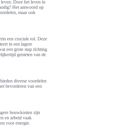
leven. Door het leven in
 nodig? Het antwoord op
 voordelen, maar ook
in een cruciale rol. Deze
eert in een lagere
at een grote stap richting
ijkertijd genieten van de
 bieden diverse voordelen
 het bevorderen van een
agere bouwkosten zijn
len en arbeid vaak
ten voor energie.