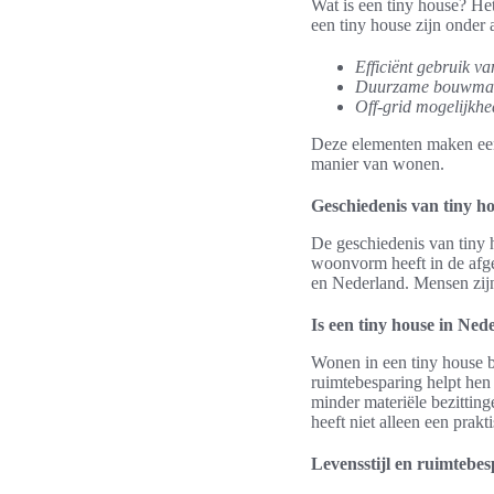
Wat is een tiny house? Het
een tiny house zijn onder 
Efficiënt gebruik va
Duurzame bouwmat
Off-grid mogelijkhe
Deze elementen maken een 
manier van wonen.
Geschiedenis van tiny h
De geschiedenis van tiny h
woonvorm heeft in de afge
en Nederland. Mensen zijn
Is een tiny house in Ned
Wonen in een tiny house b
ruimtebesparing helpt hen
minder materiële bezittinge
heeft niet alleen een pra
Levensstijl en ruimtebe