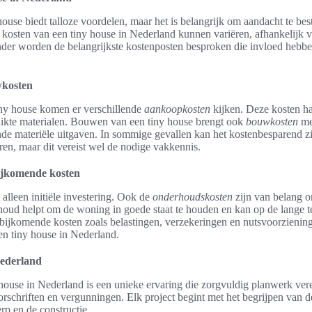
house biedt talloze voordelen, maar het is belangrijk om aandacht te be
kosten van een tiny house in Nederland kunnen variëren, afhankelijk va
nder worden de belangrijkste kostenposten besproken die invloed hebbe
kosten
iny house komen er verschillende
aankoopkosten
kijken. Deze kosten ha
uikte materialen. Bouwen van een tiny house brengt ook
bouwkosten
me
de materiële uitgaven. In sommige gevallen kan het kostenbesparend zi
en, maar dit vereist wel de nodige vakkennis.
ijkomende kosten
 alleen initiële investering. Ook de
onderhoudskosten
zijn van belang o
oud helpt om de woning in goede staat te houden en kan op de lange t
 bijkomende kosten zoals belastingen, verzekeringen en nutsvoorzienin
en tiny house in Nederland.
ederland
ouse in Nederland is een unieke ervaring die zorgvuldig planwerk vere
schriften en vergunningen. Elk project begint met het begrijpen van de
rp en de constructie.