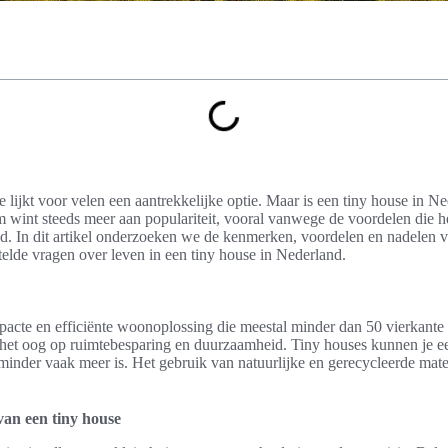
e lijkt voor velen een aantrekkelijke optie. Maar is een tiny house in N
nt steeds meer aan populariteit, vooral vanwege de voordelen die he
id. In dit artikel onderzoeken we de kenmerken, voordelen en nadelen v
lde vragen over leven in een tiny house in Nederland.
acte en efficiënte woonoplossing die meestal minder dan 50 vierkante m
het oog op ruimtebesparing en duurzaamheid. Tiny houses kunnen je ee
 minder vaak meer is. Het gebruik van natuurlijke en gerecycleerde mat
van een tiny house