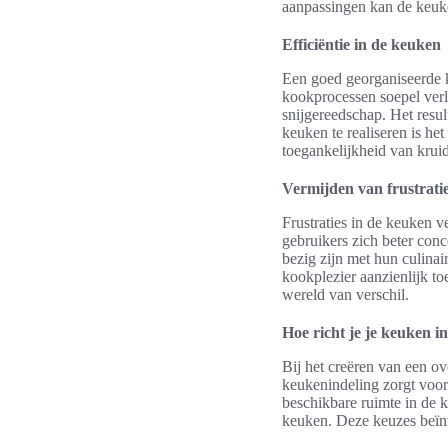
aanpassingen kan de keuke
Efficiëntie in de keuken
Een goed georganiseerde ke
kookprocessen soepel verlo
snijgereedschap. Het resul
keuken te realiseren is he
toegankelijkheid van krui
Vermijden van frustrati
Frustraties in de keuken 
gebruikers zich beter conc
bezig zijn met hun culinai
kookplezier aanzienlijk 
wereld van verschil.
Hoe richt je je keuken i
Bij het creëren van een ov
keukenindeling zorgt voor
beschikbare ruimte in de 
keuken. Deze keuzes beïnvl