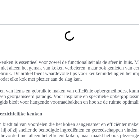
uken is essentieel voor zowel de functionaliteit als de sfeer in huis. Me
niet alleen het gemak van koken verbeteren, maar ook genieten van een
 gebruik. Dit artikel biedt waardevolle tips voor keukenindeling en het 
dat elke kok met plezier aan de slag kan.
tsen van items en gebruik te maken van efficiënte opbergmethodes, kun
een georganiseerd paradijs. Voor inspiratie en specifieke opbergoplos
 gids biedt voor hangende voorraadbakken en hoe ze de ruimte optimali
erzichtelijke keuken
n biedt tal van voordelen die het koken aangenamer en efficiënter mak
hij of zij sneller de benodigde ingrediënten en gereedschappen vinden,
bevordert niet alleen het efficiënt koken, maar maakt het ook plezierig