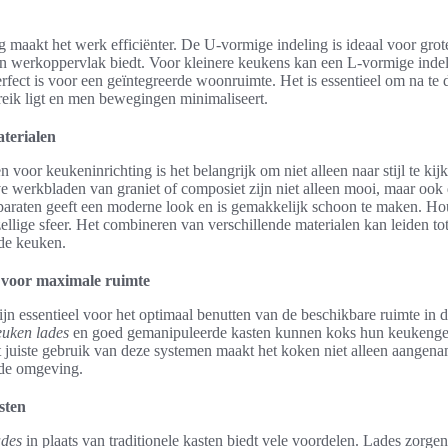
 maakt het werk efficiënter. De U-vormige indeling is ideaal voor grot
 werkoppervlak biedt. Voor kleinere keukens kan een L-vormige indel
erfect is voor een geïntegreerde woonruimte. Het is essentieel om na te
reik ligt en men bewegingen minimaliseert.
aterialen
n voor keukeninrichting is het belangrijk om niet alleen naar stijl te ki
eve werkbladen van graniet of composiet zijn niet alleen mooi, maar oo
apparaten geeft een moderne look en is gemakkelijk schoon te maken. Ho
ellige sfeer. Het combineren van verschillende materialen kan leiden to
 de keuken.
voor maximale ruimte
n essentieel voor het optimaal benutten van de beschikbare ruimte in 
euken lades
en goed gemanipuleerde kasten kunnen koks hun keukenger
 juiste gebruik van deze systemen maakt het koken niet alleen aangenam
de omgeving.
sten
ades
in plaats van traditionele kasten biedt vele voordelen. Lades zorgen