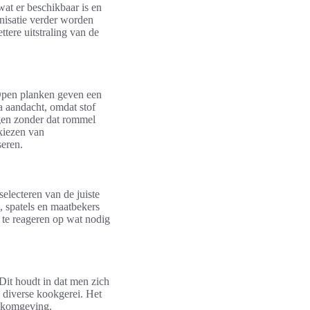
at er beschikbaar is en
nisatie verder worden
tere uitstraling van de
. Open planken geven een
ra aandacht, omdat stof
rgen zonder dat rommel
 kiezen van
seren.
electeren van de juiste
, spatels en maatbekers
 te reageren op wat nodig
 Dit houdt in dat men zich
n diverse kookgerei. Het
ookomgeving.