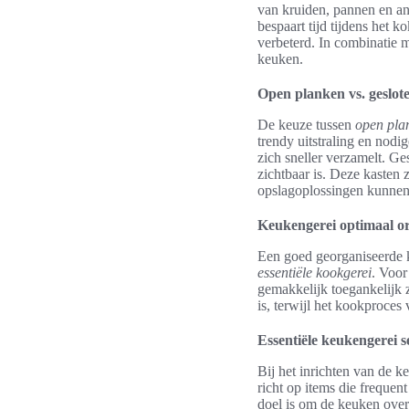
van kruiden, pannen en an
bespaart tijd tijdens het
verbeterd. In combinatie 
keuken.
Open planken vs. geslot
De keuze tussen
open pla
trendy uitstraling en nodig
zich sneller verzamelt. G
zichtbaar is. Deze kasten 
opslagoplossingen kunne
Keukengerei optimaal o
Een goed georganiseerde ke
essentiële kookgerei
. Voor
gemakkelijk toegankelijk z
is, terwijl het kookproces
Essentiële keukengerei s
Bij het inrichten van de k
richt op items die frequen
doel is om de keuken overz