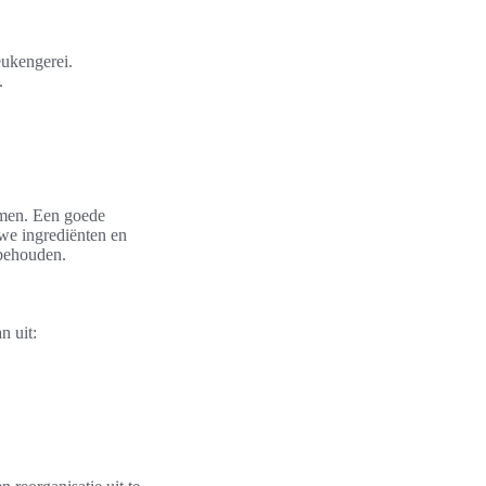
eukengerei.
.
emen. Een goede
uwe ingrediënten en
 behouden.
n uit: