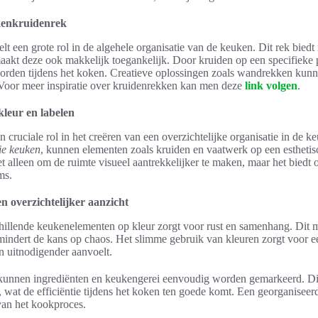
kenkruidenrek
lt een grote rol in de algehele organisatie van de keuken. Dit rek biedt 
aakt deze ook makkelijk toegankelijk. Door kruiden op een specifieke 
rden tijdens het koken. Creatieve oplossingen zoals wandrekken kunne
 Voor meer inspiratie over kruidenrekken kan men deze
link volgen
.
leur en labelen
n cruciale rol in het creëren van een overzichtelijke organisatie in de 
ie keuken
, kunnen elementen zoals kruiden en vaatwerk op een estheti
et alleen om de ruimte visueel aantrekkelijker te maken, maar het biedt
ms.
n overzichtelijker aanzicht
hillende keukenelementen op kleur zorgt voor rust en samenhang. Dit 
mindert de kans op chaos. Het slimme gebruik van kleuren zorgt voor ee
n uitnodigender aanvoelt.
unnen ingrediënten en keukengerei eenvoudig worden gemarkeerd. Dit 
, wat de efficiëntie tijdens het koken ten goede komt. Een georganisee
van het kookproces.