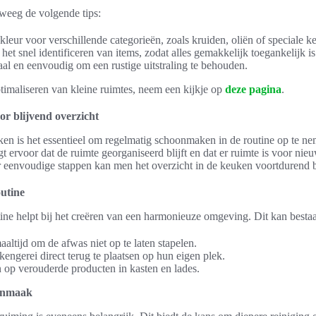
rweeg de volgende tips:
kleur voor verschillende categorieën, zoals kruiden, oliën of speciale k
het snel identificeren van items, zodat alles gemakkelijk toegankelijk is
al en eenvoudig om een rustige uitstraling te behouden.
timaliseren van kleine ruimtes, neem een kijkje op
deze pagina
.
r blijvend overzicht
en is het essentieel om regelmatig schoonmaken in de routine op te n
 ervoor dat de ruimte georganiseerd blijft en dat er ruimte is voor nie
r eenvoudige stappen kan men het overzicht in de keuken voortdurend
utine
ine helpt bij het creëren van een harmonieuze omgeving. Dit kan bestaa
altijd om de afwas niet op te laten stapelen.
engerei direct terug te plaatsen op hun eigen plek.
op verouderde producten in kasten en lades.
onmaak