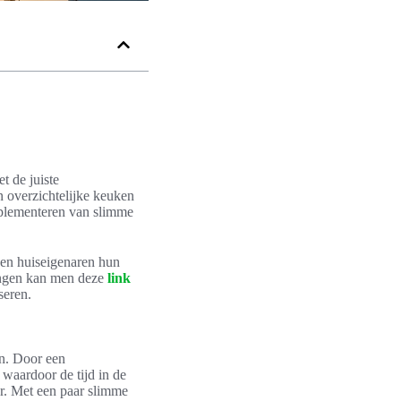
t de juiste
 overzichtelijke keuken
implementeren van slimme
nen huiseigenaren hun
singen kan men deze
link
seren.
en. Door een
 waardoor de tijd in de
er. Met een paar slimme