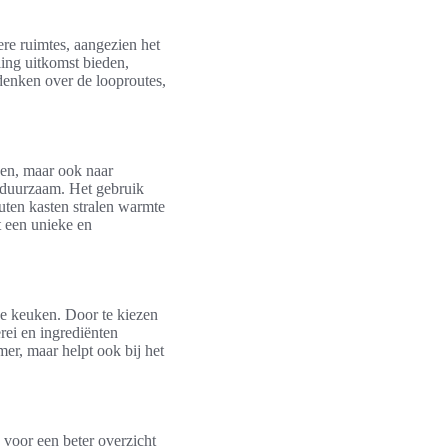
ere ruimtes, aangezien het
ing uitkomst bieden,
 denken over de looproutes,
jken, maar ook naar
k duurzaam. Het gebruik
uten kasten stralen warmte
t een unieke en
de keuken. Door te kiezen
ei en ingrediënten
er, maar helpt ook bij het
 voor een beter overzicht