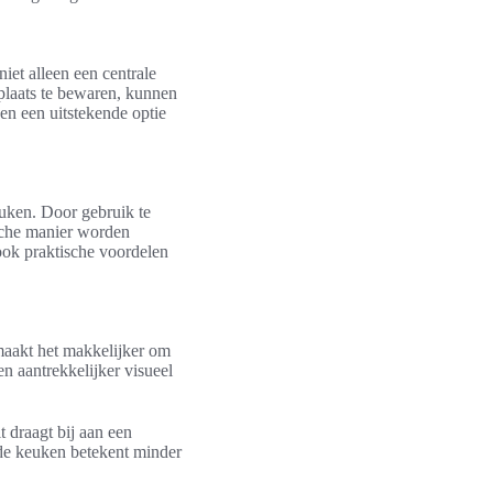
niet alleen een centrale
plaats te bewaren, kunnen
n een uitstekende optie
keuken. Door gebruik te
sche manier worden
 ook praktische voordelen
maakt het makkelijker om
n aantrekkelijker visueel
draagt bij aan een
rde keuken betekent minder