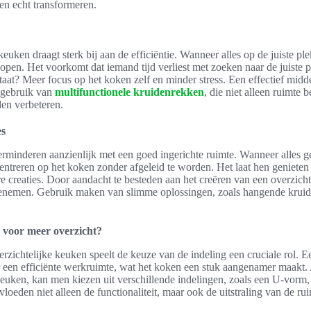
n echt transformeren.
uken draagt sterk bij aan de efficiëntie. Wanneer alles op de juiste ple
pen. Het voorkomt dat iemand tijd verliest met zoeken naar de juiste p
taat? Meer focus op het koken zelf en minder stress. Een effectief midd
t gebruik van
multifunctionele kruidenrekken
, die niet alleen ruimte
den verbeteren.
es
verminderen aanzienlijk met een goed ingerichte ruimte. Wanneer alles 
entreren op het koken zonder afgeleid te worden. Het laat hen genieten 
re creaties. Door aandacht te besteden aan het creëren van een overzichte
toenemen. Gebruik maken van slimme oplossingen, zoals hangende krui
n voor meer overzicht?
erzichtelijke keuken speelt de keuze van de indeling een cruciale rol. E
 een efficiënte werkruimte, wat het koken een stuk aangenamer maakt.
keuken, kan men kiezen uit verschillende indelingen, zoals een U-vorm,
oeden niet alleen de functionaliteit, maar ook de uitstraling van de rui