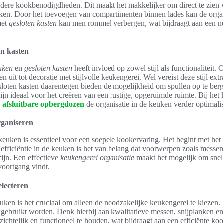
dere kookbenodigdheden. Dit maakt het makkelijker om direct te zien w
 koken. Door het toevoegen van compartimenten binnen lades kan de orga
met
gesloten kasten
kan men rommel verbergen, wat bijdraagt aan een net
en kasten
nken
en
gesloten kasten
heeft invloed op zowel stijl als functionaliteit
en uit tot decoratie met stijlvolle keukengerei. Wel vereist deze stijl ext
esloten kasten daarentegen bieden de mogelijkheid om spullen op te be
zijn ideaal voor het creëren van een rustige, opgeruimde ruimte. Bij het
n
afsluitbare opbergdozen
de organisatie in de keuken verder optimali
rganiseren
uken is essentieel voor een soepele kookervaring. Het begint met het s
 efficiëntie in de keuken is het van belang dat voorwerpen zoals messen
ijn. Een effectieve
keukengerei organisatie
maakt het mogelijk om snel
 voortgang vindt.
electeren
euken is het cruciaal om alleen de noodzakelijke keukengerei te kiezen.
t gebruikt worden. Denk hierbij aan kwalitatieve messen, snijplanken e
ichtelijk en functioneel te houden, wat bijdraagt aan een efficiënte k