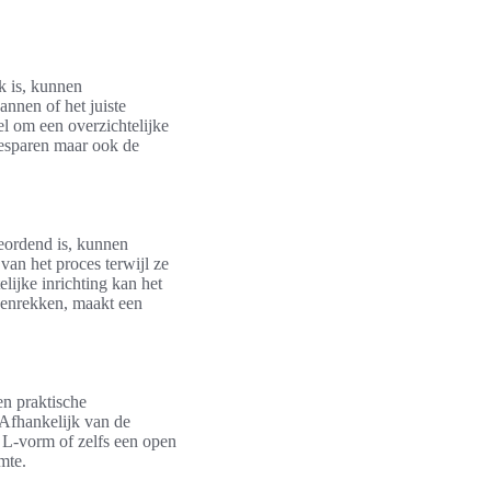
k is, kunnen
annen of het juiste
el om een overzichtelijke
 besparen maar ook de
geordend is, kunnen
van het proces terwijl ze
lijke inrichting kan het
denrekken, maakt een
en praktische
 Afhankelijk van de
 L-vorm of zelfs een open
mte.