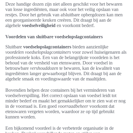
Deze handige dozen zijn niet alleen geschikt voor het bewaren
van losse ingrediënten, maar ook voor het veilig opslaan van
restjes. Door het gebruik van afsluitbare opbergdozen kan men
een georganiseerde keuken creëren. Dit draagt bij aan de
algehele
voedselveiligheid
en voorkomt bederf.
Voordelen van sluitbare voedselopslagcontainers
Sluitbare
voedselopslagcontainers
bieden aanzienlijke
voordelen voedselopslagcontainers
voor zowel huiseigenaren als
professionele koks. Een van de belangrijkste voordelen is het
behoud van de versheid van etenswaren. Door voedsel in
betrouwbare
vershouddozen
te bewaren, kan de kwaliteit van
ingrediënten langer gewaarborgd blijven. Dit draagt bij aan de
algehele smaak en voedingswaarde van de maaltijden.
Bovendien helpen deze containers bij het verminderen van
voedselverspilling. Het correct opslaan van voedsel leidt tot
minder bederf en maakt het gemakkelijker om te zien wat er nog
in de voorraad is. Een goed
voorraadbeheer
voorkomt dat
etenswaren vergeten worden, waardoor ze op tijd gebruikt
kunnen worden.
Een bijkomend voordeel is de verbeterde organisatie in de