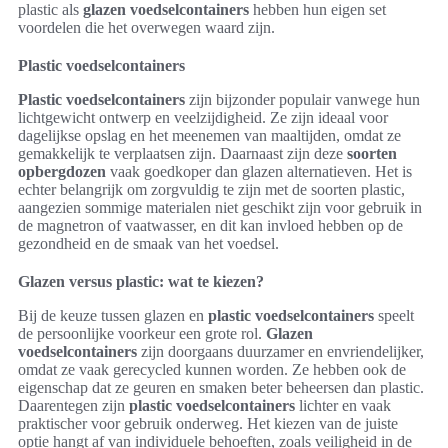
plastic als
glazen voedselcontainers
hebben hun eigen set
voordelen die het overwegen waard zijn.
Plastic voedselcontainers
Plastic voedselcontainers
zijn bijzonder populair vanwege hun
lichtgewicht ontwerp en veelzijdigheid. Ze zijn ideaal voor
dagelijkse opslag en het meenemen van maaltijden, omdat ze
gemakkelijk te verplaatsen zijn. Daarnaast zijn deze
soorten
opbergdozen
vaak goedkoper dan glazen alternatieven. Het is
echter belangrijk om zorgvuldig te zijn met de soorten plastic,
aangezien sommige materialen niet geschikt zijn voor gebruik in
de magnetron of vaatwasser, en dit kan invloed hebben op de
gezondheid en de smaak van het voedsel.
Glazen versus plastic: wat te kiezen?
Bij de keuze tussen glazen en
plastic voedselcontainers
speelt
de persoonlijke voorkeur een grote rol.
Glazen
voedselcontainers
zijn doorgaans duurzamer en envriendelijker,
omdat ze vaak gerecycled kunnen worden. Ze hebben ook de
eigenschap dat ze geuren en smaken beter beheersen dan plastic.
Daarentegen zijn
plastic voedselcontainers
lichter en vaak
praktischer voor gebruik onderweg. Het kiezen van de juiste
optie hangt af van individuele behoeften, zoals veiligheid in de