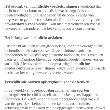
Het gebruik van
luchtdichte voedselcontainers
voorkomt dat
lucht in contact komt met voedsel, wat belangrijk is voor
voedselveiligheid. Dit sluit bederf en de ontwikkeling van
ongewenste geuren en smaken uit. Door te kiezen voor goede
bewaardozen voor voedsel
, kan men met vertrouwen voedsel
bewaren en garanderen dat het veilig is om te consumeren.
Het belang van luchtdicht afsluiten
Luchtdicht afsluiten is van groot belang voor het verlengen van
de houdbaarheid van voedsel. Deze afsluitmechanismen
beschermen het voedsel tegen externe invloeden, zoals vocht en
bacteriën. Daardoor blijven de voedingsmiddelen langer vers en
smakelijk. Het investeren in hoogwaardige
luchtdichte
voedselcontainers
is een slimme keuze voor iedereen die waarde
hecht aan het veilig bewaren van etenswaren.
Verschillende soorten opbergdozen voor de keuken
In de wereld van
voedselopslag
zijn er tal van
soorten
opbergdozen
beschikbaar, elk met unieke eigenschappen en
voordelen. De keuze voor de juiste opbergdoos hangt vaak af
van de specifieke behoeften in de keuken, zoals ruimte,
gebruiksgemak en de aard van de opgeslagen etenswaren. Zowel