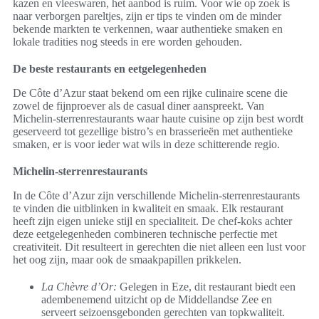
kazen en vleeswaren, het aanbod is ruim. Voor wie op zoek is
naar verborgen pareltjes, zijn er tips te vinden om de minder
bekende markten te verkennen, waar authentieke smaken en
lokale tradities nog steeds in ere worden gehouden.
De beste restaurants en eetgelegenheden
De Côte d’Azur staat bekend om een rijke culinaire scene die
zowel de fijnproever als de casual diner aanspreekt. Van
Michelin-sterrenrestaurants waar haute cuisine op zijn best wordt
geserveerd tot gezellige bistro’s en brasserieën met authentieke
smaken, er is voor ieder wat wils in deze schitterende regio.
Michelin-sterrenrestaurants
In de Côte d’Azur zijn verschillende Michelin-sterrenrestaurants
te vinden die uitblinken in kwaliteit en smaak. Elk restaurant
heeft zijn eigen unieke stijl en specialiteit. De chef-koks achter
deze eetgelegenheden combineren technische perfectie met
creativiteit. Dit resulteert in gerechten die niet alleen een lust voor
het oog zijn, maar ook de smaakpapillen prikkelen.
La Chèvre d’Or:
Gelegen in Eze, dit restaurant biedt een
adembenemend uitzicht op de Middellandse Zee en
serveert seizoensgebonden gerechten van topkwaliteit.