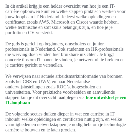
In dit artikel krijg je een helder overzicht van hoe je een IT-
carrière opbouwen kunt en welke stappen praktisch werken voor
jouw loopbaan IT Nederland. Je leest welke opleidingen en
certificaten (zoals AWS, Microsoft en Cisco) waarde hebben,
welke technische en soft skills belangrijk zijn, en hoe je je
portfolio en CV versterkt.
De gids is gericht op beginners, omscholers en junior
professionals in Nederland. Ook studenten en HR-professionals
die werving doen vinden hier bruikbare inzichten. Je krijgt
concrete tips om IT banen te vinden, je netwerk uit te breiden en
je carrière gericht te versnellen.
We verwijzen naar actuele arbeidsmarktinformatie van bronnen
zoals het CBS en UWV, en naar Nederlandse
onderwijsinstellingen zoals ROC’s, hogescholen en
universiteiten. Voor praktische voorbeelden en aanvullende
stappen kun je dit overzicht raadplegen via
hoe ontwikkel je een
IT-loopbaan
.
De volgende secties duiken dieper in wat een carrière in IT
inhoudt, welke opleidingen en certificaten nuttig zijn, en welke
vaardigheden en netwerkstappen je nodig hebt om je technologie
carrière te bouwen en te laten groeien.