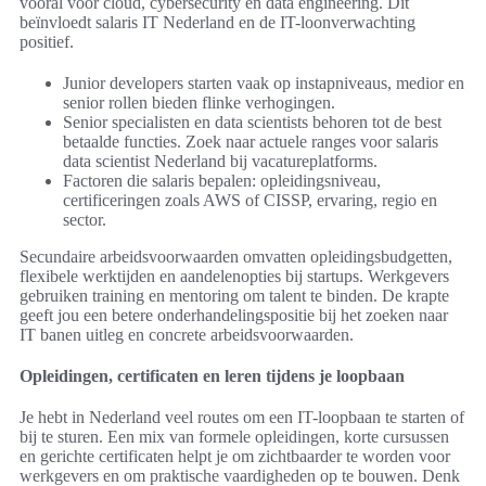
vooral voor cloud, cybersecurity en data engineering. Dit
beïnvloedt salaris IT Nederland en de IT-loonverwachting
positief.
Junior developers starten vaak op instapniveaus, medior en
senior rollen bieden flinke verhogingen.
Senior specialisten en data scientists behoren tot de best
betaalde functies. Zoek naar actuele ranges voor salaris
data scientist Nederland bij vacatureplatforms.
Factoren die salaris bepalen: opleidingsniveau,
certificeringen zoals AWS of CISSP, ervaring, regio en
sector.
Secundaire arbeidsvoorwaarden omvatten opleidingsbudgetten,
flexibele werktijden en aandelenopties bij startups. Werkgevers
gebruiken training en mentoring om talent te binden. De krapte
geeft jou een betere onderhandelingspositie bij het zoeken naar
IT banen uitleg en concrete arbeidsvoorwaarden.
Opleidingen, certificaten en leren tijdens je loopbaan
Je hebt in Nederland veel routes om een IT-loopbaan te starten of
bij te sturen. Een mix van formele opleidingen, korte cursussen
en gerichte certificaten helpt je om zichtbaarder te worden voor
werkgevers en om praktische vaardigheden op te bouwen. Denk