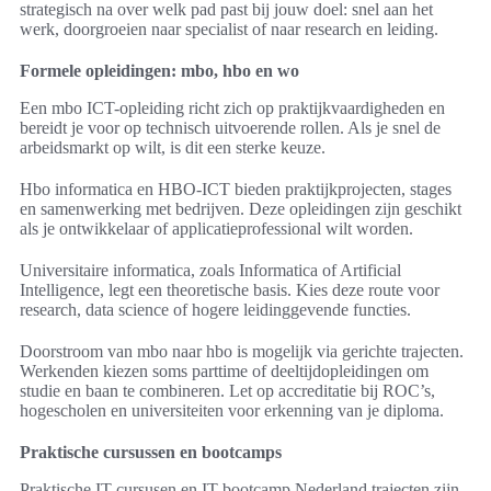
strategisch na over welk pad past bij jouw doel: snel aan het
werk, doorgroeien naar specialist of naar research en leiding.
Formele opleidingen: mbo, hbo en wo
Een mbo ICT-opleiding richt zich op praktijkvaardigheden en
bereidt je voor op technisch uitvoerende rollen. Als je snel de
arbeidsmarkt op wilt, is dit een sterke keuze.
Hbo informatica en HBO-ICT bieden praktijkprojecten, stages
en samenwerking met bedrijven. Deze opleidingen zijn geschikt
als je ontwikkelaar of applicatieprofessional wilt worden.
Universitaire informatica, zoals Informatica of Artificial
Intelligence, legt een theoretische basis. Kies deze route voor
research, data science of hogere leidinggevende functies.
Doorstroom van mbo naar hbo is mogelijk via gerichte trajecten.
Werkenden kiezen soms parttime of deeltijdopleidingen om
studie en baan te combineren. Let op accreditatie bij ROC’s,
hogescholen en universiteiten voor erkenning van je diploma.
Praktische cursussen en bootcamps
Praktische IT cursusen en IT bootcamp Nederland trajecten zijn