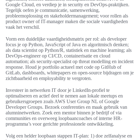
Google Cloud, en verdiep je in security en DevOps-praktijken.
Tegelijk oefen je communicatie, samenwerking,
probleemoplossing en stakeholdermanagement; voor rollen als
product owner of IT-manager maken die sociale vaardigheden
vaak het verschil.
Vorm een duidelijke vaardigheidsmatrix per rol: als developer
focus je op Python, JavaScript of Java en algoritmisch denken;
als data scientist op Python/R, statistiek en machine learning; als
DevOps-engineer op CI/CD, containerisatie en cloud
automation; als security-specialist op threat modelling en incident
response. Houd je portfolio actueel met code op GitHub of
GitLab, dashboards, whitepapers en open-source bijdragen om je
zichtbaarheid en employability te vergroten.
Investeer in netwerken IT door je LinkedIn-profiel te
optimaliseren en actief deel te nemen aan lokale meetups en
gebruikersgroepen zoals AWS User Group NL of Google
Developer Groups. Bezoek conferenties en maak gebruik van
alumninetwerken. Zoek een mentor binnen je bedrijf of via
communities en overweeg loopbaancoaches of interne HR-
programma’s voor gerichte professionele ontwikkeling.
Volg een helder loopbaan stappen IT-plan: 1) doe zelfanalyse en