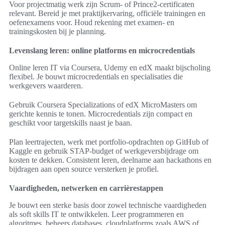
Voor projectmatig werk zijn Scrum- of Prince2-certificaten
relevant. Bereid je met praktijkervaring, officiële trainingen en
oefenexamens voor. Houd rekening met examen- en
trainingskosten bij je planning.
Levenslang leren: online platforms en microcredentials
Online leren IT via Coursera, Udemy en edX maakt bijscholing
flexibel. Je bouwt microcredentials en specialisaties die
werkgevers waarderen.
Gebruik Coursera Specializations of edX MicroMasters om
gerichte kennis te tonen. Microcredentials zijn compact en
geschikt voor targetskills naast je baan.
Plan leertrajecten, werk met portfolio-opdrachten op GitHub of
Kaggle en gebruik STAP-budget of werkgeversbijdrage om
kosten te dekken. Consistent leren, deelname aan hackathons en
bijdragen aan open source versterken je profiel.
Vaardigheden, netwerken en carrièrestappen
Je bouwt een sterke basis door zowel technische vaardigheden
als soft skills IT te ontwikkelen. Leer programmeren en
algoritmes, beheers databases, cloudplatforms zoals AWS of