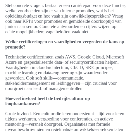
Stel concrete vragen: bestaat er een carrièrepad voor deze functie,
welke voorbeelden zijn er van interne promoties, wat is het
opleidingsbudget en hoe vaak zijn ontwikkelgesprekken? Vraag
ook naar KPI’s voor promoties en gemiddelde doorlooptijd van
junior naar senior. Concrete antwoorden en cijfers wijzen op
echte mogelijkheden; vage beloften vaak niet.
Welke certificeringen en vaardigheden vergroten de kans op
promotie?
Technische certificeringen zoals AWS, Google Cloud, Microsoft
Azure en gespecialiseerde data- of securitycertificaten helpen.
Vaardigheden in cloudarchitectuur, CI/CD, SRE-principes,
machine learning en data-engineering zijn waardevoller
geworden. Ook soft skills—communicatie,
stakeholdermanagement en leidinggeven—zijn cruciaal voor
doorgroei naar lead- of managementrollen.
Hoeveel invloed heeft de bedrijfscultuur op
loopbaankansen?
Grote invloed. Een cultuur die leren ondersteunt—tijd voor leren
tijdens werkuren, vergoeding voor conferenties, en actieve
mentoring—versnelt doorgroei. Organisaties met formele
niveaubeschrijvingen en regelmatige ontwikkelgesprekken laten