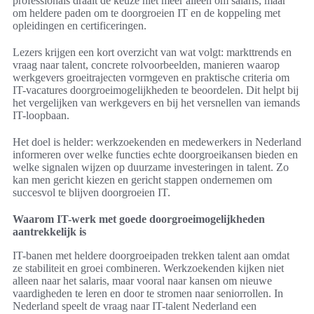
professionals draait de keuze niet meer alleen om salaris, maar
om heldere paden om te doorgroeien IT en de koppeling met
opleidingen en certificeringen.
Lezers krijgen een kort overzicht van wat volgt: markttrends en
vraag naar talent, concrete rolvoorbeelden, manieren waarop
werkgevers groeitrajecten vormgeven en praktische criteria om
IT-vacatures doorgroeimogelijkheden te beoordelen. Dit helpt bij
het vergelijken van werkgevers en bij het versnellen van iemands
IT-loopbaan.
Het doel is helder: werkzoekenden en medewerkers in Nederland
informeren over welke functies echte doorgroeikansen bieden en
welke signalen wijzen op duurzame investeringen in talent. Zo
kan men gericht kiezen en gericht stappen ondernemen om
succesvol te blijven doorgroeien IT.
Waarom IT-werk met goede doorgroeimogelijkheden
aantrekkelijk is
IT-banen met heldere doorgroeipaden trekken talent aan omdat
ze stabiliteit en groei combineren. Werkzoekenden kijken niet
alleen naar het salaris, maar vooral naar kansen om nieuwe
vaardigheden te leren en door te stromen naar seniorrollen. In
Nederland speelt de vraag naar IT-talent Nederland een