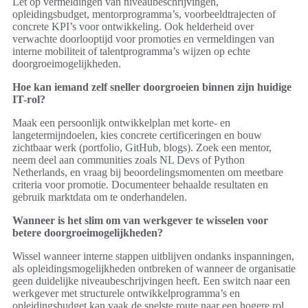
Let op vermeldingen van niveaubeschrijvingen,
opleidingsbudget, mentorprogramma’s, voorbeeldtrajecten of
concrete KPI’s voor ontwikkeling. Ook helderheid over
verwachte doorlooptijd voor promoties en vermeldingen van
interne mobiliteit of talentprogramma’s wijzen op echte
doorgroeimogelijkheden.
Hoe kan iemand zelf sneller doorgroeien binnen zijn huidige
IT-rol?
Maak een persoonlijk ontwikkelplan met korte- en
langetermijndoelen, kies concrete certificeringen en bouw
zichtbaar werk (portfolio, GitHub, blogs). Zoek een mentor,
neem deel aan communities zoals NL Devs of Python
Netherlands, en vraag bij beoordelingsmomenten om meetbare
criteria voor promotie. Documenteer behaalde resultaten en
gebruik marktdata om te onderhandelen.
Wanneer is het slim om van werkgever te wisselen voor
betere doorgroeimogelijkheden?
Wissel wanneer interne stappen uitblijven ondanks inspanningen,
als opleidingsmogelijkheden ontbreken of wanneer de organisatie
geen duidelijke niveaubeschrijvingen heeft. Een switch naar een
werkgever met structurele ontwikkelprogramma’s en
opleidingsbudget kan vaak de snelste route naar een hogere rol