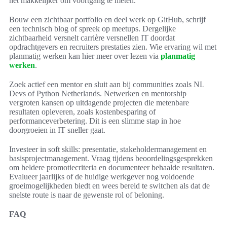
het makkelijker om voortgang te meten.
Bouw een zichtbaar portfolio en deel werk op GitHub, schrijf
een technisch blog of spreek op meetups. Dergelijke
zichtbaarheid versnelt carrière versnellen IT doordat
opdrachtgevers en recruiters prestaties zien. Wie ervaring wil met
planmatig werken kan hier meer over lezen via
planmatig
werken
.
Zoek actief een mentor en sluit aan bij communities zoals NL
Devs of Python Netherlands. Netwerken en mentorship
vergroten kansen op uitdagende projecten die metenbare
resultaten opleveren, zoals kostenbesparing of
performanceverbetering. Dit is een slimme stap in hoe
doorgroeien in IT sneller gaat.
Investeer in soft skills: presentatie, stakeholdermanagement en
basisprojectmanagement. Vraag tijdens beoordelingsgesprekken
om heldere promotiecriteria en documenteer behaalde resultaten.
Evalueer jaarlijks of de huidige werkgever nog voldoende
groeimogelijkheden biedt en wees bereid te switchen als dat de
snelste route is naar de gewenste rol of beloning.
FAQ