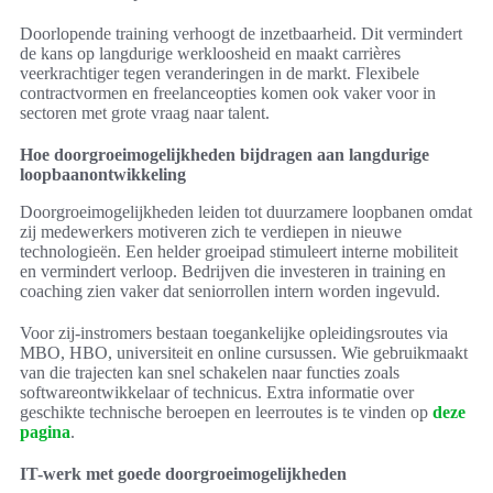
Doorlopende training verhoogt de inzetbaarheid. Dit vermindert
de kans op langdurige werkloosheid en maakt carrières
veerkrachtiger tegen veranderingen in de markt. Flexibele
contractvormen en freelanceopties komen ook vaker voor in
sectoren met grote vraag naar talent.
Hoe doorgroeimogelijkheden bijdragen aan langdurige
loopbaanontwikkeling
Doorgroeimogelijkheden leiden tot duurzamere loopbanen omdat
zij medewerkers motiveren zich te verdiepen in nieuwe
technologieën. Een helder groeipad stimuleert interne mobiliteit
en vermindert verloop. Bedrijven die investeren in training en
coaching zien vaker dat seniorrollen intern worden ingevuld.
Voor zij-instromers bestaan toegankelijke opleidingsroutes via
MBO, HBO, universiteit en online cursussen. Wie gebruikmaakt
van die trajecten kan snel schakelen naar functies zoals
softwareontwikkelaar of technicus. Extra informatie over
geschikte technische beroepen en leerroutes is te vinden op
deze
pagina
.
IT-werk met goede doorgroeimogelijkheden