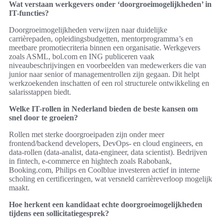
Wat verstaan werkgevers onder ‘doorgroeimogelijkheden’ in
IT-functies?
Doorgroeimogelijkheden verwijzen naar duidelijke
carrièrepaden, opleidingsbudgetten, mentorprogramma’s en
meetbare promotiecriteria binnen een organisatie. Werkgevers
zoals ASML, bol.com en ING publiceren vaak
niveaubeschrijvingen en voorbeelden van medewerkers die van
junior naar senior of managementrollen zijn gegaan. Dit helpt
werkzoekenden inschatten of een rol structurele ontwikkeling en
salarisstappen biedt.
Welke IT-rollen in Nederland bieden de beste kansen om
snel door te groeien?
Rollen met sterke doorgroeipaden zijn onder meer
frontend/backend developers, DevOps- en cloud engineers, en
data-rollen (data-analist, data-engineer, data scientist). Bedrijven
in fintech, e‑commerce en hightech zoals Rabobank,
Booking.com, Philips en Coolblue investeren actief in interne
scholing en certificeringen, wat versneld carrièreverloop mogelijk
maakt.
Hoe herkent een kandidaat echte doorgroeimogelijkheden
tijdens een sollicitatiegesprek?