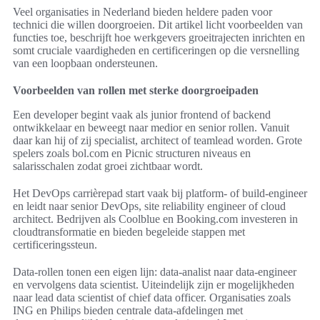
Veel organisaties in Nederland bieden heldere paden voor
technici die willen doorgroeien. Dit artikel licht voorbeelden van
functies toe, beschrijft hoe werkgevers groeitrajecten inrichten en
somt cruciale vaardigheden en certificeringen op die versnelling
van een loopbaan ondersteunen.
Voorbeelden van rollen met sterke doorgroeipaden
Een developer begint vaak als junior frontend of backend
ontwikkelaar en beweegt naar medior en senior rollen. Vanuit
daar kan hij of zij specialist, architect of teamlead worden. Grote
spelers zoals bol.com en Picnic structuren niveaus en
salarisschalen zodat groei zichtbaar wordt.
Het DevOps carrièrepad start vaak bij platform- of build-engineer
en leidt naar senior DevOps, site reliability engineer of cloud
architect. Bedrijven als Coolblue en Booking.com investeren in
cloudtransformatie en bieden begeleide stappen met
certificeringssteun.
Data-rollen tonen een eigen lijn: data-analist naar data-engineer
en vervolgens data scientist. Uiteindelijk zijn er mogelijkheden
naar lead data scientist of chief data officer. Organisaties zoals
ING en Philips bieden centrale data-afdelingen met