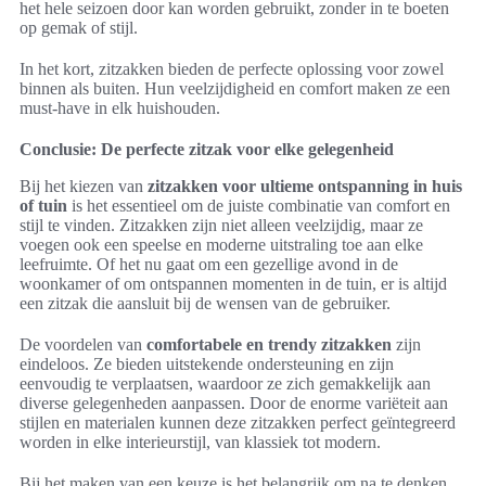
het hele seizoen door kan worden gebruikt, zonder in te boeten
op gemak of stijl.
In het kort, zitzakken bieden de perfecte oplossing voor zowel
binnen als buiten. Hun veelzijdigheid en comfort maken ze een
must-have in elk huishouden.
Conclusie: De perfecte zitzak voor elke gelegenheid
Bij het kiezen van
zitzakken voor ultieme ontspanning in huis
of tuin
is het essentieel om de juiste combinatie van comfort en
stijl te vinden. Zitzakken zijn niet alleen veelzijdig, maar ze
voegen ook een speelse en moderne uitstraling toe aan elke
leefruimte. Of het nu gaat om een gezellige avond in de
woonkamer of om ontspannen momenten in de tuin, er is altijd
een zitzak die aansluit bij de wensen van de gebruiker.
De voordelen van
comfortabele en trendy zitzakken
zijn
eindeloos. Ze bieden uitstekende ondersteuning en zijn
eenvoudig te verplaatsen, waardoor ze zich gemakkelijk aan
diverse gelegenheden aanpassen. Door de enorme variëteit aan
stijlen en materialen kunnen deze zitzakken perfect geïntegreerd
worden in elke interieurstijl, van klassiek tot modern.
Bij het maken van een keuze is het belangrijk om na te denken