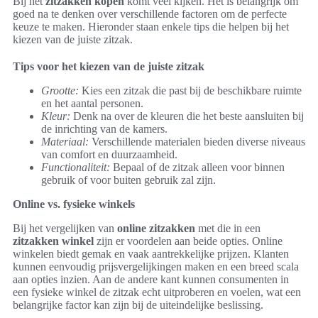
Bij het
zitzakken kopen
komt veel kijken. Het is belangrijk om
goed na te denken over verschillende factoren om de perfecte
keuze te maken. Hieronder staan enkele tips die helpen bij het
kiezen van de juiste zitzak.
Tips voor het kiezen van de juiste zitzak
Grootte:
Kies een zitzak die past bij de beschikbare ruimte
en het aantal personen.
Kleur:
Denk na over de kleuren die het beste aansluiten bij
de inrichting van de kamers.
Materiaal:
Verschillende materialen bieden diverse niveaus
van comfort en duurzaamheid.
Functionaliteit:
Bepaal of de zitzak alleen voor binnen
gebruik of voor buiten gebruik zal zijn.
Online vs. fysieke winkels
Bij het vergelijken van
online zitzakken
met die in een
zitzakken winkel
zijn er voordelen aan beide opties. Online
winkelen biedt gemak en vaak aantrekkelijke prijzen. Klanten
kunnen eenvoudig prijsvergelijkingen maken en een breed scala
aan opties inzien. Aan de andere kant kunnen consumenten in
een fysieke winkel de zitzak echt uitproberen en voelen, wat een
belangrijke factor kan zijn bij de uiteindelijke beslissing.