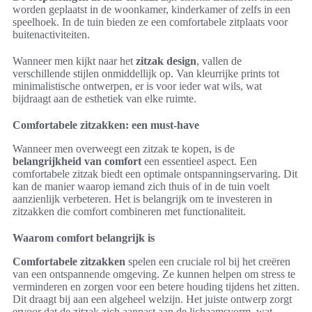
worden geplaatst in de woonkamer, kinderkamer of zelfs in een
speelhoek. In de tuin bieden ze een comfortabele zitplaats voor
buitenactiviteiten.
Wanneer men kijkt naar het
zitzak design
, vallen de
verschillende stijlen onmiddellijk op. Van kleurrijke prints tot
minimalistische ontwerpen, er is voor ieder wat wils, wat
bijdraagt aan de esthetiek van elke ruimte.
Comfortabele zitzakken: een must-have
Wanneer men overweegt een zitzak te kopen, is de
belangrijkheid van comfort
een essentieel aspect. Een
comfortabele zitzak biedt een optimale ontspanningservaring. Dit
kan de manier waarop iemand zich thuis of in de tuin voelt
aanzienlijk verbeteren. Het is belangrijk om te investeren in
zitzakken die comfort combineren met functionaliteit.
Waarom comfort belangrijk is
Comfortabele zitzakken
spelen een cruciale rol bij het creëren
van een ontspannende omgeving. Ze kunnen helpen om stress te
verminderen en zorgen voor een betere houding tijdens het zitten.
Dit draagt bij aan een algeheel welzijn. Het juiste ontwerp zorgt
ervoor dat de zitzak zich aanpast aan de lichaamsvorm, wat