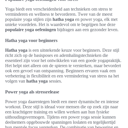
Yoga biedt een verscheidenheid aan technieken om stress te
verminderen en wellness te bevorderen. Twee van de meest
populaire yoga stijlen zijn
hatha yoga
en power yoga, elk met
unieke voordelen. Het is waardevol om te begrijpen hoe deze
populaire yoga oefeningen
bijdragen aan een gezonder leven.
Hatha yoga voor beginners
Hatha yoga
is een uitstekende keuze voor beginners. Deze stijl
richt zich op de basisposes en ademhalingstechnieken die
essentieel zijn voor het ontwikkelen van een goede yogapraktijk.
Het helpt niet alleen om de spieren te versterken, maar bevordert
ook een gevoel van ontspanning. Beginners ervaren vaak een
verbetering in flexibiliteit en een vermindering van stress na het
volgen van
hatha yoga
sessies.
Power yoga als stressrelease
Power yoga daarentegen biedt een meer dynamische en intense
workout. Deze stijl is ideaal voor mensen die op zoek zijn naar
een krachtigere training en willen werken aan hun fysieke
uithoudingsvermogen. Tijdens een power yoga sessie kunnen
deelnemers opgebouwde spanningen loslaten en tegelijkertijd
hun mentale focus versterken. De combinatie van beweging en