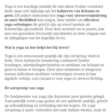
Yoga is een krachtige praktijk die niet alleen fysieke voordelen
biedt, maar ook bijdraagt aan het
kalmeren van lichaam en
geest.
Dit artikel onderzoekt hoe
yoga voor stressvermindering
en meer flexibiliteit
kan zorgen, door middel van
effectieve
yoga oefeningen
die gericht zijn op zowel mentale als
lichamelijke gezondheid. Door deze techniek toe te passen, kan
men een gezondere levensstijl ontwikkelen en beter omgaan met
de uitdagingen van het dagelijks leven.
Wat is yoga en hoe helpt het bij stress?
Yoga is een eeuwenoude praktijk die zijn
oorsprong
vindt in
India. Deze holistische benadering combineert fysieke
houdingen, ademhalingstechnieken en meditatie om lichaam en
geest in balans te brengen. Door deze elementen te integreren,
kunnen individuen merkbare verbeteringen ervaren in hun
algehele welzijn, wat cruciaal is voor
yoga en stressverlichting
.
De oorsprong van yoga
De fundamenten van yoga zijn duizenden jaren geleden gelegd.
Aanvankelijk werd yoga gezien als een spirituele praktijk, gericht
op zelfontdekking en verbinding met het hogere. De
yoga
oorsprong
is nauw verbonden met oude Indiase teksten, zoals de