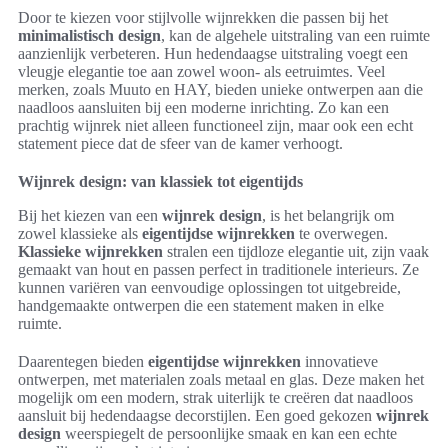
Door te kiezen voor stijlvolle wijnrekken die passen bij het
minimalistisch design
, kan de algehele uitstraling van een ruimte
aanzienlijk verbeteren. Hun hedendaagse uitstraling voegt een
vleugje elegantie toe aan zowel woon- als eetruimtes. Veel
merken, zoals Muuto en HAY, bieden unieke ontwerpen aan die
naadloos aansluiten bij een moderne inrichting. Zo kan een
prachtig wijnrek niet alleen functioneel zijn, maar ook een echt
statement piece dat de sfeer van de kamer verhoogt.
Wijnrek design: van klassiek tot eigentijds
Bij het kiezen van een
wijnrek design
, is het belangrijk om
zowel klassieke als
eigentijdse wijnrekken
te overwegen.
Klassieke wijnrekken
stralen een tijdloze elegantie uit, zijn vaak
gemaakt van hout en passen perfect in traditionele interieurs. Ze
kunnen variëren van eenvoudige oplossingen tot uitgebreide,
handgemaakte ontwerpen die een statement maken in elke
ruimte.
Daarentegen bieden
eigentijdse wijnrekken
innovatieve
ontwerpen, met materialen zoals metaal en glas. Deze maken het
mogelijk om een modern, strak uiterlijk te creëren dat naadloos
aansluit bij hedendaagse decorstijlen. Een goed gekozen
wijnrek
design
weerspiegelt de persoonlijke smaak en kan een echte