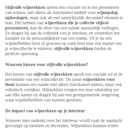
Stijlvolle wijnrekken
spelen een cruciale rol in het presenteren
van wijnen, niet alleen als functioneel middel voor
wijnopslag
oplossingen
, maar ook als een aantrekkelijk decoratief element in
huis. Het hebben van
wijnrekken die je collectie stijlvol
presenteren
, kan de sfeer van een ruimte aanzienlijk verhogen.
Ze dragen bij aan de esthetiek van je interieur, en versterken het
karakter en de persoonlijkheid van een ruimte. Of je nu een
wijnliefhebber bent of gewoon op zoek bent naar een manier om
je wijncollectie te etaleren,
stijlvolle wijnrekken
bieden de
perfecte oplossing.
Waarom kiezen voor stijlvolle wijnrekken?
Het kiezen van
stijlvolle wijnrekken
speelt een cruciale rol in de
presentatie van een wijncollectie. De juiste
wijnrekken voor
thuis
kunnen een ruimte niet alleen functioneel maken, maar ook
esthetisch verrijken. Wijnrekken voegen een luxe uitstraling toe
aan elke kamer en dragen bij aan een georganiseerde omgeving
waar wijnliefhebbers van kunnen genieten.
De impact van wijnrekken op je interieur
Wanneer men nadenkt over het interieur, wordt vaak de aandacht
gevestigd op meubels en decoraties. Wijnrekken kunnen echter