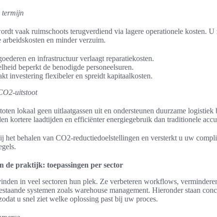
 termijn
ordt vaak ruimschoots terugverdiend via lagere operationele kosten. U 
 arbeidskosten en minder verzuim.
goederen en infrastructuur verlaagt reparatiekosten.
lheid beperkt de benodigde personeelsuren.
t investering flexibeler en spreidt kapitaalkosten.
CO2-uitstoot
toten lokaal geen uitlaatgassen uit en ondersteunen duurzame logistiek 
en kortere laadtijden en efficiënter energiegebruik dan traditionele accu
ij het behalen van CO2-reductiedoelstellingen en versterkt u uw comp
gels.
in de praktijk: toepassingen per sector
vinden in veel sectoren hun plek. Ze verbeteren workflows, verminderen
bestaande systemen zoals warehouse management. Hieronder staan conc
odat u snel ziet welke oplossing past bij uw proces.