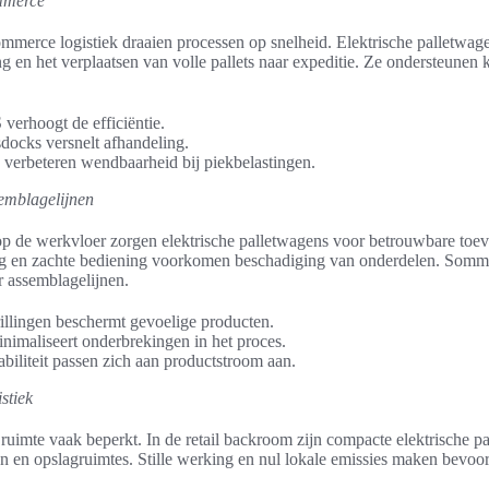
ommerce
commerce logistiek draaien processen op snelheid. Elektrische palletwag
g en het verplaatsen van volle pallets naar expeditie. Ze ondersteunen 
verhoogt de efficiëntie.
sdocks versnelt afhandeling.
verbeteren wendbaarheid bij piekbelastingen.
emblagelijnen
op de werkvloer zorgen elektrische palletwagens voor betrouwbare toevo
g en zachte bediening voorkomen beschadiging van onderdelen. Sommi
r assemblagelijnen.
illingen beschermt gevoelige producten.
nimaliseert onderbrekingen in het proces.
abiliteit passen zich aan productstroom aan.
stiek
ruimte vaak beperkt. In de retail backroom zijn compacte elektrische p
 en opslagruimtes. Stille werking en nul lokale emissies maken bevoor