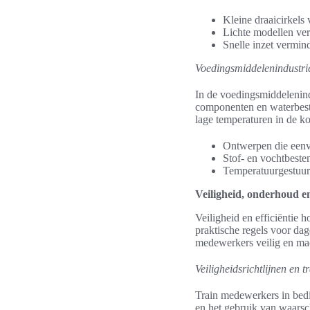
Kleine draaicirkels
Lichte modellen ve
Snelle inzet vermind
Voedingsmiddelenindustri
In de voedingsmiddelenind
componenten en waterbest
lage temperaturen in de k
Ontwerpen die eenv
Stof- en vochtbeste
Temperatuurgestuur
Veiligheid, onderhoud e
Veiligheid en efficiëntie 
praktische regels voor da
medewerkers veilig en ma
Veiligheidsrichtlijnen en 
Train medewerkers in bedi
en het gebruik van waarsc