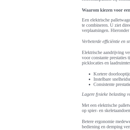
Waarom kiezen voor een 
Een elektrische palletwag
te combineren. U ziet dire
verplaatsingen. Hieronder
Verbeterde efficiëntie en s
Elektrische aandrijving v
voor constante prestaties t
picklocaties en laadruimte
Kortere doorlooptijd
Instelbare snelheid
Consistente prestat
Lagere fysieke belasting 
Met een elektrische palle
op spier- en skeletaandoe
Betere ergonomie medewerk
bediening en demping verm