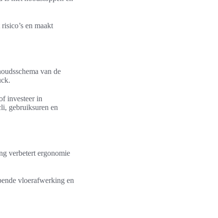
 risico’s en maakt
erhoudsschema van de
uck.
f investeer in
li, gebruiksuren en
ing verbetert ergonomie
mpende vloerafwerking en