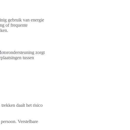
inig gebruik van energie
ing of frequente
aken.
Motorondersteuning zorgt
erplaatsingen tussen
rekken daalt het risico
 persoon. Verstelbare