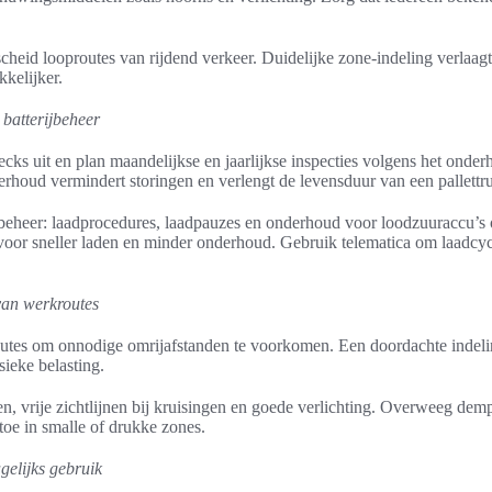
cheid looproutes van rijdend verkeer. Duidelijke zone-indeling verlaagt
kelijker.
batterijbeheer
ecks uit en plan maandelijkse en jaarlijkse inspecties volgens het ond
erhoud vermindert storingen en verlengt de levensduur van een pallettr
jbeheer: laadprocedures, laadpauzes en onderhoud voor loodzuuraccu’s o
 voor sneller laden en minder onderhoud. Gebruik telematica om laadcyc
van werkroutes
routes om onnodige omrijafstanden te voorkomen. Een doordachte indel
ieke belasting.
, vrije zichtlijnen bij kruisingen en goede verlichting. Overweeg de
toe in smalle of drukke zones.
agelijks gebruik