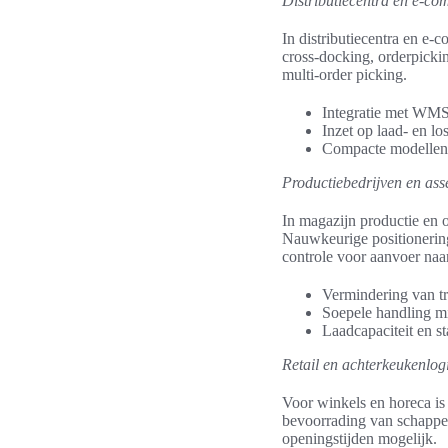
Distributiecentra en e-c
In distributiecentra en e-
cross-docking, orderpickin
multi-order picking.
Integratie met WMS 
Inzet op laad- en lo
Compacte modellen 
Productiebedrijven en ass
In magazijn productie en 
Nauwkeurige positionerin
controle voor aanvoer naa
Vermindering van tr
Soepele handling mi
Laadcapaciteit en st
Retail en achterkeukenlogi
Voor winkels en horeca is 
bevoorrading van schappen
openingstijden mogelijk.