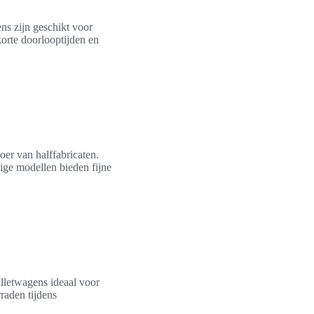
ens zijn geschikt voor
korte doorlooptijden en
er van halffabricaten.
ge modellen bieden fijne
alletwagens ideaal voor
raden tijdens