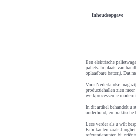
Inhoudsopgave
Een elektrische palletwag
pallets. In plaats van han
oplaadbare batterij. Dat m
Voor Nederlandse magazijne
productiehallen zien meer 
werkprocessen te moderni
In dit artikel behandelt u 
onderhoud, en praktische k
Lees verder als u wilt bes
Fabrikanten zoals Junghei
referentiepunten bij oriënt