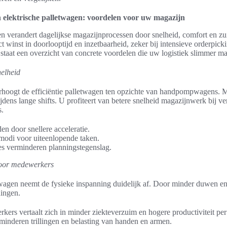
elektrische palletwagen: voordelen voor uw magazijn
en verandert dagelijkse magazijnprocessen door snelheid, comfort en zu
ct winst in doorlooptijd en inzetbaarheid, zeker bij intensieve orderpick
 staat een overzicht van concrete voordelen die uw logistiek slimmer m
nelheid
erhoogt de efficiëntie palletwagen ten opzichte van handpompwagens. 
ijdens lange shifts. U profiteert van betere snelheid magazijnwerk bij v
s.
en door snellere acceleratie.
smodi voor uiteenlopende taken.
ies verminderen planningstegenslag.
voor medewerkers
twagen neemt de fysieke inspanning duidelijk af. Door minder duwen en t
ningen.
ers vertaalt zich in minder ziekteverzuim en hogere productiviteit per
inderen trillingen en belasting van handen en armen.