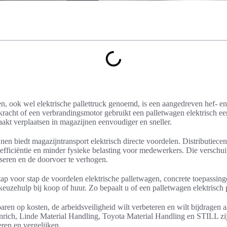
en, ook wel elektrische pallettruck genoemd, is een aangedreven hef- e
dkracht of een verbrandingsmotor gebruikt een palletwagen elektrisch e
aakt verplaatsen in magazijnen eenvoudiger en sneller.
n biedt magazijntransport elektrisch directe voordelen. Distributiecen
efficiëntie en minder fysieke belasting voor medewerkers. Die verschui
seren en de doorvoer te verhogen.
stap voor stap de voordelen elektrische palletwagen, concrete toepassing
euzehulp bij koop of huur. Zo bepaalt u of een palletwagen elektrisch 
paren op kosten, de arbeidsveiligheid wilt verbeteren en wilt bijdragen
nrich, Linde Material Handling, Toyota Material Handling en STILL zij
eren en vergelijken.