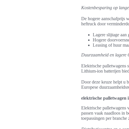
Kostenbesparing op lange
De hogere aanschafprijs w
heftruck door verminderde
Lagere slijtage aan 
Hogere doorvoersne
Leasing of huur maak
Duurzaamheid en lagere 
Elektrische palletwagens s
Lithium-ion batterijen bied
Door deze keuze helpt u b
Europese duurzaamheidsre
elektrische palletwagen 
Elektrische palletwagens 
passen vaak naadloos in 
toepassingen per branche z