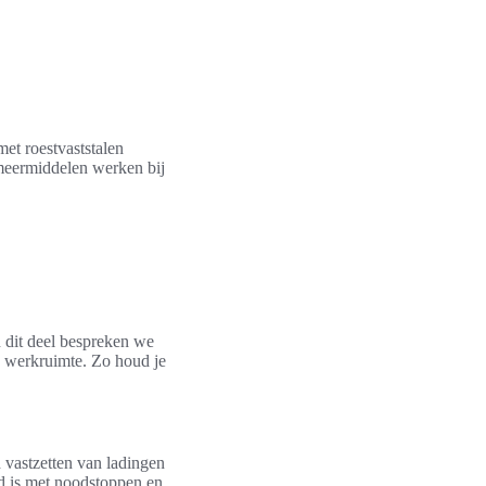
et roestvaststalen
meermiddelen werken bij
n dit deel bespreken we
e werkruimte. Zo houd je
 vastzetten van ladingen
d is met noodstoppen en