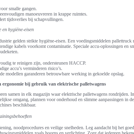
 voor smalle gangen.
reenvoudigen manoeuvreren in krappe ruimtes.
ert tijdsverlies bij schapvullingen.
e en hygiëne-eisen
ustrie gelden strikte hygiëne-eisen. Een voedingsmiddelen pallettruck m
endige kabels voorkomt contaminatie. Speciale accu-oplossingen en s
oudeketen.
oudig te reinigen zijn, ondersteunen HACCP.
ndige accu’s verminderen risico’s.
de modellen garanderen betrouwbare werking in gekoelde opslag.
n ergonomie bij gebruik van elektrische palletwagens
horen samen in elk magazijn waar elektrische palletwagens rondrijden. I
gelijkse omgang, plannen voor onderhoud en slimme aanpassingen in d
chines beschikbaar.
trainingsbehoeften
ening, noodprocedures en veilige snelheden. Leg aandacht bij het goed
huwingsmiddelen zoals hoorns en verlichting. Zorg dat iedereen beken