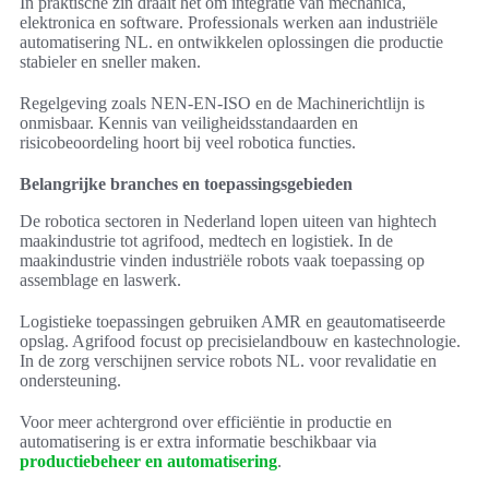
In praktische zin draait het om integratie van mechanica,
elektronica en software. Professionals werken aan industriële
automatisering NL. en ontwikkelen oplossingen die productie
stabieler en sneller maken.
Regelgeving zoals NEN-EN-ISO en de Machinerichtlijn is
onmisbaar. Kennis van veiligheidsstandaarden en
risicobeoordeling hoort bij veel robotica functies.
Belangrijke branches en toepassingsgebieden
De robotica sectoren in Nederland lopen uiteen van hightech
maakindustrie tot agrifood, medtech en logistiek. In de
maakindustrie vinden industriële robots vaak toepassing op
assemblage en laswerk.
Logistieke toepassingen gebruiken AMR en geautomatiseerde
opslag. Agrifood focust op precisielandbouw en kastechnologie.
In de zorg verschijnen service robots NL. voor revalidatie en
ondersteuning.
Voor meer achtergrond over efficiëntie in productie en
automatisering is er extra informatie beschikbaar via
productiebeheer en automatisering
.