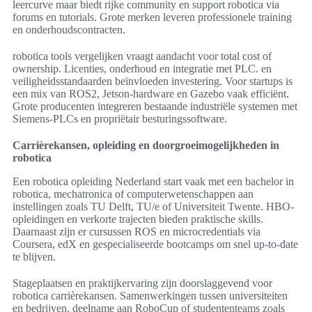
leercurve maar biedt rijke community en support robotica via
forums en tutorials. Grote merken leveren professionele training
en onderhoudscontracten.
robotica tools vergelijken vraagt aandacht voor total cost of
ownership. Licenties, onderhoud en integratie met PLC. en
veiligheidsstandaarden beïnvloeden investering. Voor startups is
een mix van ROS2, Jetson-hardware en Gazebo vaak efficiënt.
Grote producenten integreren bestaande industriële systemen met
Siemens-PLCs en propriëtair besturingssoftware.
Carrièrekansen, opleiding en doorgroeimogelijkheden in
robotica
Een robotica opleiding Nederland start vaak met een bachelor in
robotica, mechatronica of computerwetenschappen aan
instellingen zoals TU Delft, TU/e of Universiteit Twente. HBO-
opleidingen en verkorte trajecten bieden praktische skills.
Daarnaast zijn er cursussen ROS en microcredentials via
Coursera, edX en gespecialiseerde bootcamps om snel up-to-date
te blijven.
Stageplaatsen en praktijkervaring zijn doorslaggevend voor
robotica carrièrekansen. Samenwerkingen tussen universiteiten
en bedrijven, deelname aan RoboCup of studententeams zoals