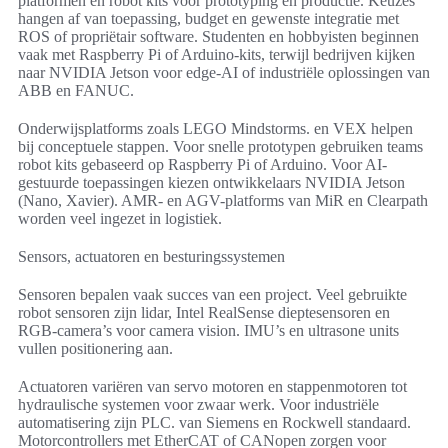
platformen en robot kits voor prototyping en productie. Keuzes
hangen af van toepassing, budget en gewenste integratie met
ROS of propriëtair software. Studenten en hobbyisten beginnen
vaak met Raspberry Pi of Arduino-kits, terwijl bedrijven kijken
naar NVIDIA Jetson voor edge-AI of industriële oplossingen van
ABB en FANUC.
Onderwijsplatforms zoals LEGO Mindstorms. en VEX helpen
bij conceptuele stappen. Voor snelle prototypen gebruiken teams
robot kits gebaseerd op Raspberry Pi of Arduino. Voor AI-
gestuurde toepassingen kiezen ontwikkelaars NVIDIA Jetson
(Nano, Xavier). AMR- en AGV-platforms van MiR en Clearpath
worden veel ingezet in logistiek.
Sensors, actuatoren en besturingssystemen
Sensoren bepalen vaak succes van een project. Veel gebruikte
robot sensoren zijn lidar, Intel RealSense dieptesensoren en
RGB-camera’s voor camera vision. IMU’s en ultrasone units
vullen positionering aan.
Actuatoren variëren van servo motoren en stappenmotoren tot
hydraulische systemen voor zwaar werk. Voor industriële
automatisering zijn PLC. van Siemens en Rockwell standaard.
Motorcontrollers met EtherCAT of CANopen zorgen voor