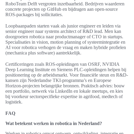
RoboTeam Delft vergroten inzetbaarheid. Bedrijven waarderen
concrete projecten op GitHub en bijdragen aan open-source
ROS-packages bij sollicitaties.
Loopbaanpaden starten vaak als junior engineer en leiden via
senior engineer naar systems architect of R&D lead. Men kan
doorgroeien robotica naar productmanager of CTO in startups.
Specialisaties in vision, motion planning of systeemintegratie en
AI voor robotica verhogen de vraag en maken hybride profielen
(mechanica plus software) aantrekkelijk.
Certificeringen zoals ROS-opleidingen van OSRF, NVIDIA
Deep Learning Institute en Siemens PLC-opleidingen helpen bij
positionering op de arbeidsmarkt. Voor financiële steun en R&D-
kansen zijn Nederlandse TKI-programma’s en Europese
Horizon-projecten belangrijke bronnen. Praktisch advies: bouw
een portfolio, netwerk via LinkedIn en lokale meetups, en kies
bij voorkeur sectorspecifieke expertise in agrifood, medtech of
logistiek.
FAQ
Wat betekent werken in robotica in Nederland?
Werken in robotica omvat ontwerp, ontwikkeling, integratie en