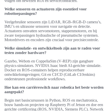
vragen om bewezen ROI en servicecontracten.
Welke sensoren en actuatoren zijn essentieel voor
robottoepassingen?
Veelgebruikte sensoren zijn LiDAR, RGB‑/RGB‑D camera’s,
IMU’s en ultrasone sensoren voor navigatie en detectie.
Actuatoren omvatten servomotoren, stappenmotoren, en bij
zware toepassingen hydraulische of pneumatische systemen.
Motordrivers en encoders zijn cruciaal voor precisiecontrole.
Welke simulatie‑ en ontwikkeltools zijn aan te raden voor
testen zonder hardware?
Gazebo, Webots en CoppeliaSim (V‑REP) zijn gangbare
physics‑simulators. NVIDIA Isaac biedt AI‑gerichte simulatie.
Docker en ROS‑containers helpen reproduceerbare
ontwikkelomgevingen; Git en CI/CD (GitLab CI/Jenkins)
ondersteunen professionele workflows.
Hoe kan een carrièreswitch naar robotica het beste worden
aangepakt?
Begin met basiscursussen in Python, ROS en mechatronica,
bouw hands‑on projecten op Raspberry Pi of Jetson en doe een
gerichte certificering (ROS, NVIDIA, Siemens PLC). Netwerk