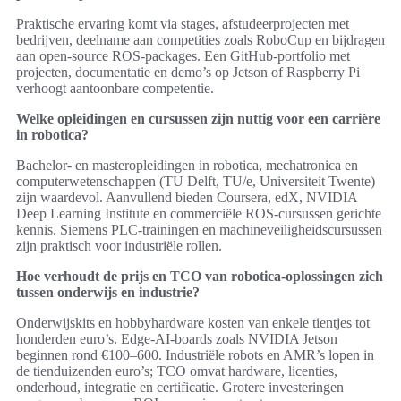
Praktische ervaring komt via stages, afstudeerprojecten met
bedrijven, deelname aan competities zoals RoboCup en bijdragen
aan open‑source ROS‑packages. Een GitHub‑portfolio met
projecten, documentatie en demo’s op Jetson of Raspberry Pi
verhoogt aantoonbare competentie.
Welke opleidingen en cursussen zijn nuttig voor een carrière
in robotica?
Bachelor- en masteropleidingen in robotica, mechatronica en
computerwetenschappen (TU Delft, TU/e, Universiteit Twente)
zijn waardevol. Aanvullend bieden Coursera, edX, NVIDIA
Deep Learning Institute en commerciële ROS‑cursussen gerichte
kennis. Siemens PLC‑trainingen en machineveiligheidscursussen
zijn praktisch voor industriële rollen.
Hoe verhoudt de prijs en TCO van robotica‑oplossingen zich
tussen onderwijs en industrie?
Onderwijskits en hobbyhardware kosten van enkele tientjes tot
honderden euro’s. Edge‑AI‑boards zoals NVIDIA Jetson
beginnen rond €100–600. Industriële robots en AMR’s lopen in
de tienduizenden euro’s; TCO omvat hardware, licenties,
onderhoud, integratie en certificatie. Grotere investeringen