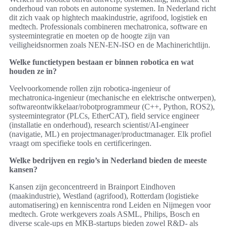
onderhoud van robots en autonome systemen. In Nederland richt
dit zich vaak op hightech maakindustrie, agrifood, logistiek en
medtech. Professionals combineren mechatronica, software en
systeemintegratie en moeten op de hoogte zijn van
veiligheidsnormen zoals NEN‑EN‑ISO en de Machinerichtlijn.
Welke functietypen bestaan er binnen robotica en wat
houden ze in?
Veelvoorkomende rollen zijn robotica‑ingenieur of
mechatronica‑ingenieur (mechanische en elektrische ontwerpen),
softwareontwikkelaar/robotprogrammeur (C++, Python, ROS2),
systeemintegrator (PLCs, EtherCAT), field service engineer
(installatie en onderhoud), research scientist/AI‑engineer
(navigatie, ML) en projectmanager/productmanager. Elk profiel
vraagt om specifieke tools en certificeringen.
Welke bedrijven en regio’s in Nederland bieden de meeste
kansen?
Kansen zijn geconcentreerd in Brainport Eindhoven
(maakindustrie), Westland (agrifood), Rotterdam (logistieke
automatisering) en kenniscentra rond Leiden en Nijmegen voor
medtech. Grote werkgevers zoals ASML, Philips, Bosch en
diverse scale‑ups en MKB‑startups bieden zowel R&D‑ als