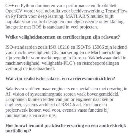
C++ en Python domineren voor performance en flexibiliteit.
OpenCV wordt veel gebruikt voor beeldverwerking; TensorFlow
en PyTorch voor deep learning. MATLAB/Simulink blijft
populair voor control‑design en modelgebaseerde ontwikkeling.
Integratie met ROS is standaard in veel projecten.
Welke veiligheidsnormen en certificeringen zijn relevant?
ISO‑standaarden zoals ISO 10218 en ISO/TS 15066 zijn leidend
voor machineveiligheid. CE‑markering en de Machinerichtlijn
zijn verplicht voor markttoegang in Europa. Vakbekwaamheid in
machineveiligheid, veiligheids‑PLC’s en risicobeoordelingen
verhoogt de inzetbaarheid.
Wat zijn realistische salaris‑ en carrièrevooruitzichten?
Salarissen variëren maar engineers en specialisten met ervaring in
AI, vision of systeemintegratie scoren vaak bovengemiddeld.
Loopbanen kunnen leiden van junior engineer naar senior
engineer, systems architect of R&D‑lead. Freelance en
projectwerk komen veel voor, evenals vaste functies bij
multinationals en scale‑ups.
Hoe bouwt iemand praktische ervaring en een aantrekkelijk
portfolio op?