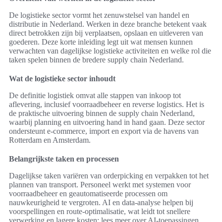
De logistieke sector vormt het zenuwstelsel van handel en
distributie in Nederland. Werken in deze branche betekent vaak
direct betrokken zijn bij verplaatsen, opslaan en uitleveren van
goederen. Deze korte inleiding legt uit wat mensen kunnen
verwachten van dagelijkse logistieke activiteiten en welke rol die
taken spelen binnen de bredere supply chain Nederland.
Wat de logistieke sector inhoudt
De definitie logistiek omvat alle stappen van inkoop tot
aflevering, inclusief voorraadbeheer en reverse logistics. Het is
de praktische uitvoering binnen de supply chain Nederland,
waarbij planning en uitvoering hand in hand gaan. Deze sector
ondersteunt e‑commerce, import en export via de havens van
Rotterdam en Amsterdam.
Belangrijkste taken en processen
Dagelijkse taken variëren van orderpicking en verpakken tot het
plannen van transport. Personeel werkt met systemen voor
voorraadbeheer en geautomatiseerde processen om
nauwkeurigheid te vergroten. AI en data-analyse helpen bij
voorspellingen en route-optimalisatie, wat leidt tot snellere
verwerking en lagere kosten; lees meer over AI-toepassingen