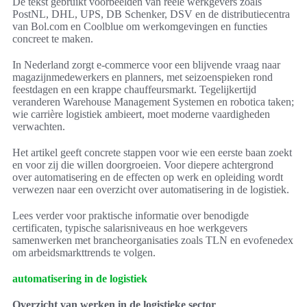
De tekst gebruikt voorbeelden van reële werkgevers zoals
PostNL, DHL, UPS, DB Schenker, DSV en de distributiecentra
van Bol.com en Coolblue om werkomgevingen en functies
concreet te maken.
In Nederland zorgt e‑commerce voor een blijvende vraag naar
magazijnmedewerkers en planners, met seizoenspieken rond
feestdagen en een krappe chauffeursmarkt. Tegelijkertijd
veranderen Warehouse Management Systemen en robotica taken;
wie carrière logistiek ambieert, moet moderne vaardigheden
verwachten.
Het artikel geeft concrete stappen voor wie een eerste baan zoekt
en voor zij die willen doorgroeien. Voor diepere achtergrond
over automatisering en de effecten op werk en opleiding wordt
verwezen naar een overzicht over automatisering in de logistiek.
Lees verder voor praktische informatie over benodigde
certificaten, typische salarisniveaus en hoe werkgevers
samenwerken met brancheorganisaties zoals TLN en evofenedex
om arbeidsmarkttrends te volgen.
automatisering in de logistiek
Overzicht van werken in de logistieke sector