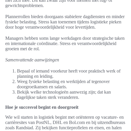
met zich mee. Dit kan zwaar zijn voor mensen met rug- of
gewrichtsproblemen.
Plannerrollen bieden doorgaans stabielere dagdiensten en minder
fysieke belasting. Stress kan toenemen tijdens logistieke pieken
door hoge verantwoordelijkheid voor levertijden.
Managers hebben soms lange werkdagen door strategische taken
en internationale coördinatie. Stress en verantwoordelijkheid
groeien met de rol.
Samenvattende aanwijzingen
Bepaal of iemand voorkeur heeft voor praktisch werk of
planning en leiding.
Weeg fysieke belasting en werktijden af tegenover
doorgroeikansen en salaris.
Bekijk welke technologieën aanwezig zijn; dat kan
dagelijkse taken sterk veranderen.
Hoe je succesvol begint en doorgroeit
Wie wil starten in logistiek begint met oriënteren op vacature- en
carrièresites van PostNL, DHL en Bol.com en bij uitzendbureaus
zoals Randstad. Zij bekijken functieprofielen en eisen, en halen