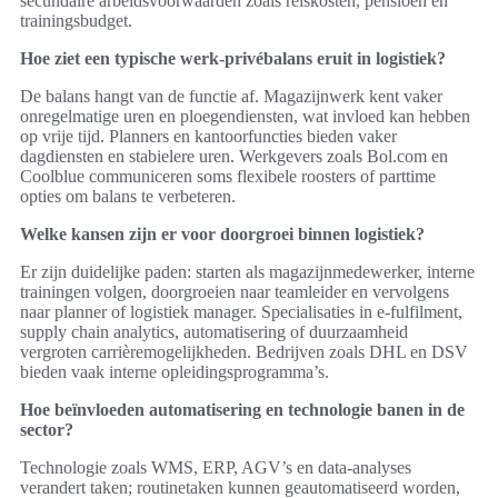
secundaire arbeidsvoorwaarden zoals reiskosten, pensioen en
trainingsbudget.
Hoe ziet een typische werk‑privébalans eruit in logistiek?
De balans hangt van de functie af. Magazijnwerk kent vaker
onregelmatige uren en ploegendiensten, wat invloed kan hebben
op vrije tijd. Planners en kantoorfuncties bieden vaker
dagdiensten en stabielere uren. Werkgevers zoals Bol.com en
Coolblue communiceren soms flexibele roosters of parttime
opties om balans te verbeteren.
Welke kansen zijn er voor doorgroei binnen logistiek?
Er zijn duidelijke paden: starten als magazijnmedewerker, interne
trainingen volgen, doorgroeien naar teamleider en vervolgens
naar planner of logistiek manager. Specialisaties in e‑fulfilment,
supply chain analytics, automatisering of duurzaamheid
vergroten carrièremogelijkheden. Bedrijven zoals DHL en DSV
bieden vaak interne opleidingsprogramma’s.
Hoe beïnvloeden automatisering en technologie banen in de
sector?
Technologie zoals WMS, ERP, AGV’s en data‑analyses
verandert taken; routinetaken kunnen geautomatiseerd worden,