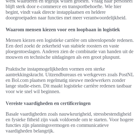
werk waarderen en tegelijk willen groeien. Vraag naar personeel
blijft sterk door e‑commerce en transportbehoefte. Wie hier
begint, vindt vaak directe instapplaatsen en heldere
doorgroeipaden naar functies met meer verantwoordelijkheid.
Waarom mensen kiezen voor een loopbaan in logistiek
Mensen kiezen een logistieke carrière om uiteenlopende redenen.
Een deel zoekt de zekerheid van stabiele roosters en vaste
ploegentoeslagen. Anderen zien de combinatie van handen uit de
mouwen en technische uitdagingen als een groot pluspunt.
Praktische instapmogelijkheden vormen een sterke
aantrekkingskracht. Uitzendbureaus en werkgevers zoals PostNL
en Bol.com plaatsen regelmatig nieuwe medewerkers zonder
lange studie-eisen. Dit maakt logistieke carrière redenen tastbaar
voor wie snel wil beginnen.
Vereiste vaardigheden en certificeringen
Basale vaardigheden zoals nauwkeurigheid, stressbestendigheid
en fysieke fitheid zijn vaak voldoende om te starten. Voor hogere
functies zijn planningsvermogen en communicatieve
vaardigheden belangrijk.