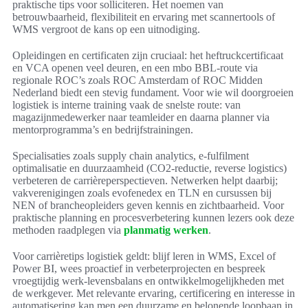
praktische tips voor solliciteren. Het noemen van
betrouwbaarheid, flexibiliteit en ervaring met scannertools of
WMS vergroot de kans op een uitnodiging.
Opleidingen en certificaten zijn cruciaal: het heftruckcertificaat
en VCA openen veel deuren, en een mbo BBL-route via
regionale ROC’s zoals ROC Amsterdam of ROC Midden
Nederland biedt een stevig fundament. Voor wie wil doorgroeien
logistiek is interne training vaak de snelste route: van
magazijnmedewerker naar teamleider en daarna planner via
mentorprogramma’s en bedrijfstrainingen.
Specialisaties zoals supply chain analytics, e-fulfilment
optimalisatie en duurzaamheid (CO2-reductie, reverse logistics)
verbeteren de carrièreperspectieven. Netwerken helpt daarbij;
vakverenigingen zoals evofenedex en TLN en cursussen bij
NEN of brancheopleiders geven kennis en zichtbaarheid. Voor
praktische planning en procesverbetering kunnen lezers ook deze
methoden raadplegen via
planmatig werken
.
Voor carrièretips logistiek geldt: blijf leren in WMS, Excel of
Power BI, wees proactief in verbeterprojecten en bespreek
vroegtijdig werk-levensbalans en ontwikkelmogelijkheden met
de werkgever. Met relevante ervaring, certificering en interesse in
automatisering kan men een duurzame en belonende loopbaan in