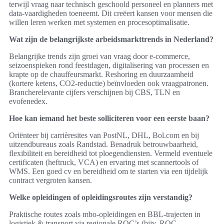
terwijl vraag naar technisch geschoold personeel en planners met
data‑vaardigheden toeneemt. Dit creëert kansen voor mensen die
willen leren werken met systemen en procesoptimalisatie.
Wat zijn de belangrijkste arbeidsmarkttrends in Nederland?
Belangrijke trends zijn groei van vraag door e‑commerce,
seizoenspieken rond feestdagen, digitalisering van processen en
krapte op de chauffeursmarkt. Reshoring en duurzaamheid
(kortere ketens, CO2‑reductie) beïnvloeden ook vraagpatronen.
Brancherelevante cijfers verschijnen bij CBS, TLN en
evofenedex.
Hoe kan iemand het beste solliciteren voor een eerste baan?
Oriënteer bij carrièresites van PostNL, DHL, Bol.com en bij
uitzendbureaus zoals Randstad. Benadruk betrouwbaarheid,
flexibiliteit en bereidheid tot ploegendiensten. Vermeld eventuele
certificaten (heftruck, VCA) en ervaring met scannertools of
WMS. Een goed cv en bereidheid om te starten via een tijdelijk
contract vergroten kansen.
Welke opleidingen of opleidingsroutes zijn verstandig?
Praktische routes zoals mbo‑opleidingen en BBL‑trajecten in
logistiek & transport via regionale ROC’s (bijv. ROC