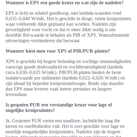
Wanneer is EPS een goede keuze en wat zijn de nadelen?
EPS is licht en relatief goedkoop, met lambda-waarden rond
0,035–0,040 W/mK. Het is geschikt in droge, ruime kruipruimtes
waar voldoende dikte geplaatst kan worden. Nadelen zijn
gevoeligheid voor vocht en dat er meer dikte nodig is om
dezelfde Rd-waarde te behalen als PIR of XPS. Waterafstotende
uitvoeringen verminderen dat bezwaar.
Wanneer kiest men voor XPS of PIR/PUR-platen?
XPS is geschikt bij hogere belasting en vochtige omstandigheden
vanwege goede drukvastheid en vochtbestendigheid (lambda
circa 0,030–0,035 W/mK). PIR/PUR-platen bieden de beste
isolatiewaarde per millimeter (lambda 0,022–0,026 W/mK) en
zijn ideaal bij beperkte kruipruimtehoogte. Beide zijn duurder
dan EPS maar leveren vaak betere prestaties en langere
levensduur.
Is gespoten PUR een verstandige keuze voor lage of
ongelijke kruipruimtes?
Ja. Gespoten PUR vormt een naadloze, luchtdichte laag die
kieren en oneffenheden vult. Het is zeer geschikt voor lage en
moeilijk toegankelijke kruipruimtes. Nadelen zijn de hogere