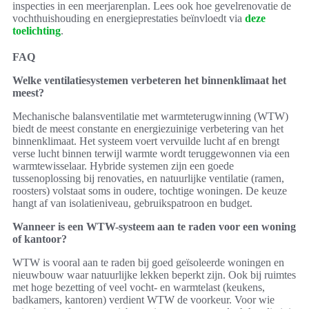
inspecties in een meerjarenplan. Lees ook hoe gevelrenovatie de
vochthuishouding en energieprestaties beïnvloedt via
deze
toelichting
.
FAQ
Welke ventilatiesystemen verbeteren het binnenklimaat het
meest?
Mechanische balansventilatie met warmteterugwinning (WTW)
biedt de meest constante en energiezuinige verbetering van het
binnenklimaat. Het systeem voert vervuilde lucht af en brengt
verse lucht binnen terwijl warmte wordt teruggewonnen via een
warmtewisselaar. Hybride systemen zijn een goede
tussenoplossing bij renovaties, en natuurlijke ventilatie (ramen,
roosters) volstaat soms in oudere, tochtige woningen. De keuze
hangt af van isolatieniveau, gebruikspatroon en budget.
Wanneer is een WTW-systeem aan te raden voor een woning
of kantoor?
WTW is vooral aan te raden bij goed geïsoleerde woningen en
nieuwbouw waar natuurlijke lekken beperkt zijn. Ook bij ruimtes
met hoge bezetting of veel vocht- en warmtelast (keukens,
badkamers, kantoren) verdient WTW de voorkeur. Voor wie