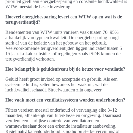
prioriteit geeft aan energiebesparing en constante luchtkwaliteit is
WTW meestal de beste investering.
Hoeveel energiebesparing levert een WTW op en wat is de
terugverdientijd?
Rendementen van WTW-units variëren vaak tussen 70–95%
afhankelijk van type en kwaliteit. De energiebesparing hangt
sterk af van de isolatie van het gebouw en het gebruik.
Veelvoorkomende terugverdientijden liggen indicatief tussen 5–
15 jaar. Lokale subsidies of regelingen zoals ISDE kunnen de
terugverdientijd verkorten.
Hoe belangrijk is geluidsniveau bij de keuze voor ventilatie?
Geluid heeft groot invloed op acceptatie en gebruik. Als een
systeem te luid is, zetten bewoners het vaak uit, wat de
luchtkwaliteit schaadt. Streefwaarden zijn ongeveer
Hoe vaak moet een ventilatiesysteem worden onderhouden?
Filters vereisen meestal onderhoud of vervanging elke 3–12
maanden, afhankelijk van filterklasse en omgeving. Daarnaast
verdient een jaarlijkse controle van ventilatoren en
warmtewisselaar door een erkende installateur aanbeveling.
Regelmatig kanaalonderhoud is nodig bij sterke vervuiling of