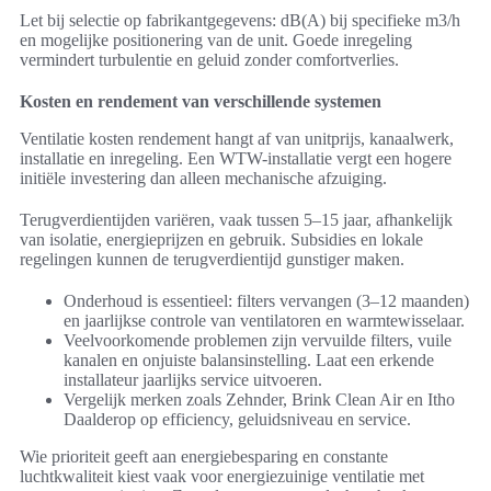
Let bij selectie op fabrikantgegevens: dB(A) bij specifieke m3/h
en mogelijke positionering van de unit. Goede inregeling
vermindert turbulentie en geluid zonder comfortverlies.
Kosten en rendement van verschillende systemen
Ventilatie kosten rendement hangt af van unitprijs, kanaalwerk,
installatie en inregeling. Een WTW-installatie vergt een hogere
initiële investering dan alleen mechanische afzuiging.
Terugverdientijden variëren, vaak tussen 5–15 jaar, afhankelijk
van isolatie, energieprijzen en gebruik. Subsidies en lokale
regelingen kunnen de terugverdientijd gunstiger maken.
Onderhoud is essentieel: filters vervangen (3–12 maanden)
en jaarlijkse controle van ventilatoren en warmtewisselaar.
Veelvoorkomende problemen zijn vervuilde filters, vuile
kanalen en onjuiste balansinstelling. Laat een erkende
installateur jaarlijks service uitvoeren.
Vergelijk merken zoals Zehnder, Brink Clean Air en Itho
Daalderop op efficiency, geluidsniveau en service.
Wie prioriteit geeft aan energiebesparing en constante
luchtkwaliteit kiest vaak voor energiezuinige ventilatie met