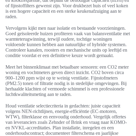
en kookfrequentie; dat bepaalt de benodigde capaciteit (m3/h) en
of fijnstoffilters gewenst zijn. Voor drukbezet huis of veel koken
is een hogere capaciteit en een sterke keukenafzuiging aan te
raden.
Vervolgens kijkt men naar isolatie en bestaande voorzieningen.
Goed geïsoleerde huizen profiteren vaak van balansventilatie met
warmteterugwinning, terwijl oudere, tochtige woningen
voldoende kunnen hebben aan natuurlijke of hybride systemen.
Controleer kanalen, roosters en mechanische units op leeftijd en
conditie voordat er een definitieve keuze wordt gemaakt.
Meet het binnenklimaat met betaalbare sensoren: een CO2 meter
woning en vochtmeters geven direct inzicht. CO2 boven circa
900–1200 ppm wijst op te weinig ventilatie. Fijnstofmeters
(PM2.5) tonen of filtratie nodig is in stedelijke omgevingen. Bij
herhaalde klachten of vermoede schimmel is een professionele
luchtkwaliteitsmeting aan te raden.
Houd ventilatie selectiecriteria in gedachten: juiste capaciteit
volgens NEN-richtlijnen, energie-efficiëntie (EC-motoren,
WTW), filterklasse en eenvoudig onderhoud. Vergelijk offertes
van leveranciers zoals Zehnder of Brink en vraag naar KOMO-
en NVKL-accreditaties. Plan installatie, inregelen en een
onderhoudscontract; documenteer filterschema en jaarlijkse