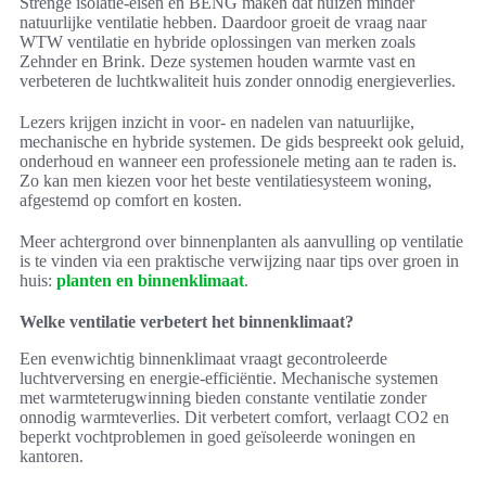
Strenge isolatie-eisen en BENG maken dat huizen minder
natuurlijke ventilatie hebben. Daardoor groeit de vraag naar
WTW ventilatie en hybride oplossingen van merken zoals
Zehnder en Brink. Deze systemen houden warmte vast en
verbeteren de luchtkwaliteit huis zonder onnodig energieverlies.
Lezers krijgen inzicht in voor- en nadelen van natuurlijke,
mechanische en hybride systemen. De gids bespreekt ook geluid,
onderhoud en wanneer een professionele meting aan te raden is.
Zo kan men kiezen voor het beste ventilatiesysteem woning,
afgestemd op comfort en kosten.
Meer achtergrond over binnenplanten als aanvulling op ventilatie
is te vinden via een praktische verwijzing naar tips over groen in
huis:
planten en binnenklimaat
.
Welke ventilatie verbetert het binnenklimaat?
Een evenwichtig binnenklimaat vraagt gecontroleerde
luchtverversing en energie-efficiëntie. Mechanische systemen
met warmteterugwinning bieden constante ventilatie zonder
onnodig warmteverlies. Dit verbetert comfort, verlaagt CO2 en
beperkt vochtproblemen in goed geïsoleerde woningen en
kantoren.