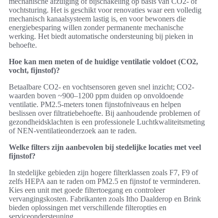
mechanische afzuiging of bijschakeling op basis van CO2- of
vochtsturing. Het is geschikt voor renovaties waar een volledig
mechanisch kanaalsysteem lastig is, en voor bewoners die
energiebesparing willen zonder permanente mechanische
werking. Het biedt automatische ondersteuning bij pieken in
behoefte.
Hoe kan men meten of de huidige ventilatie voldoet (CO2,
vocht, fijnstof)?
Betaalbare CO2- en vochtsensoren geven snel inzicht; CO2-
waarden boven ~900–1200 ppm duiden op onvoldoende
ventilatie. PM2.5-meters tonen fijnstofniveaus en helpen
beslissen over filtratiebehoefte. Bij aanhoudende problemen of
gezondheidsklachten is een professionele Luchtkwaliteitsmeting
of NEN-ventilatieonderzoek aan te raden.
Welke filters zijn aanbevolen bij stedelijke locaties met veel
fijnstof?
In stedelijke gebieden zijn hogere filterklassen zoals F7, F9 of
zelfs HEPA aan te raden om PM2.5 en fijnstof te verminderen.
Kies een unit met goede filtertoegang en controleer
vervangingskosten. Fabrikanten zoals Itho Daalderop en Brink
bieden oplossingen met verschillende filteropties en
serviceondersteuning.