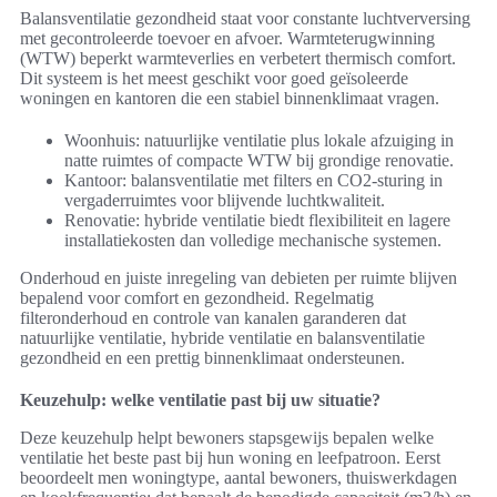
Balansventilatie gezondheid staat voor constante luchtverversing
met gecontroleerde toevoer en afvoer. Warmteterugwinning
(WTW) beperkt warmteverlies en verbetert thermisch comfort.
Dit systeem is het meest geschikt voor goed geïsoleerde
woningen en kantoren die een stabiel binnenklimaat vragen.
Woonhuis: natuurlijke ventilatie plus lokale afzuiging in
natte ruimtes of compacte WTW bij grondige renovatie.
Kantoor: balansventilatie met filters en CO2-sturing in
vergaderruimtes voor blijvende luchtkwaliteit.
Renovatie: hybride ventilatie biedt flexibiliteit en lagere
installatiekosten dan volledige mechanische systemen.
Onderhoud en juiste inregeling van debieten per ruimte blijven
bepalend voor comfort en gezondheid. Regelmatig
filteronderhoud en controle van kanalen garanderen dat
natuurlijke ventilatie, hybride ventilatie en balansventilatie
gezondheid en een prettig binnenklimaat ondersteunen.
Keuzehulp: welke ventilatie past bij uw situatie?
Deze keuzehulp helpt bewoners stapsgewijs bepalen welke
ventilatie het beste past bij hun woning en leefpatroon. Eerst
beoordeelt men woningtype, aantal bewoners, thuiswerkdagen