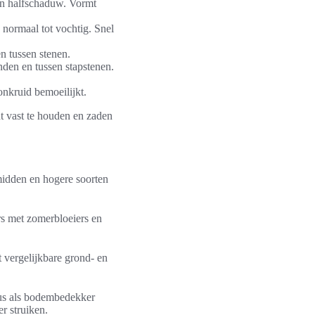
in halfschaduw. Vormt
normaal tot vochtig. Snel
 tussen stenen.
den en tussen stapstenen.
onkruid bemoeilijkt.
t vast te houden en zaden
idden en hogere soorten
rs met zomerbloeiers en
t vergelijkbare grond- en
mus als bodembedekker
r struiken.