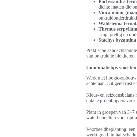
Pachysandra termi
dichte matten die o
Vinca minor (maa
onkruidonderdrukking
Waldsteinia ternat
Thymus serpyllum 
Trapt prettig en ond
Stachys byzantina 
Praktische aandachtspunte
van onkruid te blokkeren. 
Combinatietips voor bor
Werk met hoogte-opbouw: 
achteraan. Dit geeft rust en
Kleur- en seizoensbalans h
enkele groenblijvers voor 
Plant in groepen van 3–7 s
waterbehoeften voor optim
Voorbeeldbeplanting: een
werkt goed. In halfschad