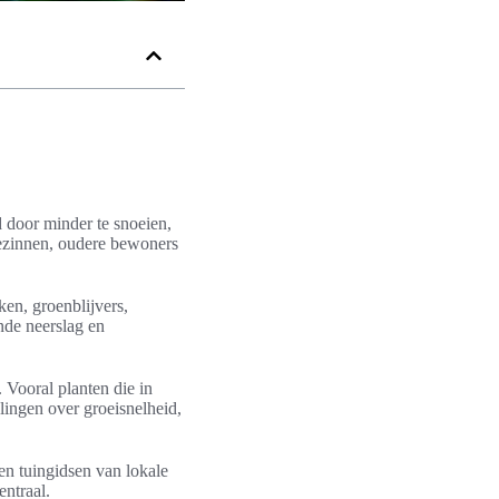
 door minder te snoeien,
gezinnen, oudere bewoners
en, groenblijvers,
nde neerslag en
 Vooral planten die in
lingen over groeisnelheid,
en tuingidsen van lokale
entraal.