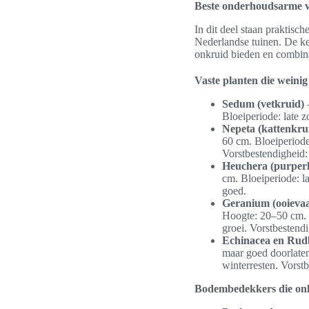
Beste onderhoudsarme v
In dit deel staan praktis
Nederlandse tuinen. De ke
onkruid bieden en combin
Vaste planten die weini
Sedum (vetkruid)
—
Bloeiperiode: late 
Nepeta (kattenkru
60 cm. Bloeiperiode:
Vorstbestendigheid:
Heuchera (purperk
cm. Bloeiperiode: l
goed.
Geranium (ooieva
Hoogte: 20–50 cm. B
groei. Vorstbestend
Echinacea en Rud
maar goed doorlaten
winterresten. Vorst
Bodembedekkers die onk