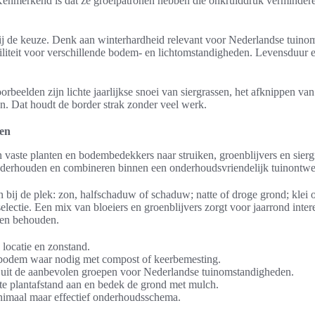
 Kenmerkend is dat ze groeipatronen hebben die onkruiddruk verminder
bij de keuze. Denk aan winterhardheid relevant voor Nederlandse tuino
biliteit voor verschillende bodem- en lichtomstandigheden. Levensduur e
oorbeelden zijn lichte jaarlijkse snoei van siergrassen, het afknippen v
n. Dat houdt de border strak zonder veel werk.
ken
vaste planten en bodembedekkers naar struiken, groenblijvers en siergr
onderhouden en combineren binnen een onderhoudsvriendelijk tuinontwe
 bij de plek: zon, halfschaduw of schaduw; natte of droge grond; klei 
selectie. Een mix van bloeiers en groenblijvers zorgt voor jaarrond inte
ven behouden.
 locatie en zonstand.
e bodem waar nodig met compost of keerbemesting.
n uit de aanbevolen groepen voor Nederlandse tuinomstandigheden.
ste plantafstand aan en bedek de grond met mulch.
nimaal maar effectief onderhoudsschema.