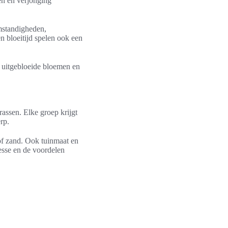
en en verjonging
mstandigheden,
n bloeitijd spelen ook een
an uitgebloeide bloemen en
assen. Elke groep krijgt
rp.
of zand. Ook tuinmaat en
resse en de voordelen