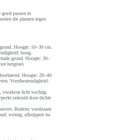
e goed passen in
orten die planten tegen
 grond. Hoogte: 10–30 cm.
endigheid: hoog.
ormale grond. Hoogte: 30–
oor hergroei.
doorlatend. Hoogte: 20–40
eren. Vorstbestendigheid:
voorkeur licht vochtig.
eperkt onkruid door dichte
stuivers. Bodem: voedzaam
oud: weinig, afknippen na