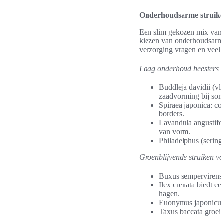
Onderhoudsarme struiken
Een slim gekozen mix van s
kiezen van onderhoudsarme
verzorging vragen en veel 
Laag onderhoud heesters 
Buddleja davidii (vl
zaadvorming bij so
Spiraea japonica: c
borders.
Lavandula angustifol
van vorm.
Philadelphus (sering
Groenblijvende struiken vo
Buxus sempervirens
Ilex crenata biedt 
hagen.
Euonymus japonicus 
Taxus baccata groei