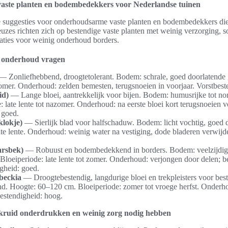
aste planten en bodembedekkers voor Nederlandse tuinen
che suggesties voor onderhoudsarme vaste planten en bodembedekkers di
uzes richten zich op bestendige vaste planten met weinig verzorging, so
aties voor weinig onderhoud borders.
g onderhoud vragen
 Zonliefhebbend, droogtetolerant. Bodem: schrale, goed doorlatende
zomer. Onderhoud: zelden bemesten, terugsnoeien in voorjaar. Vorstbest
id)
— Lange bloei, aantrekkelijk voor bijen. Bodem: humusrijke tot n
 late lente tot nazomer. Onderhoud: na eerste bloei kort terugsnoeien v
 goed.
lokje)
— Sierlijk blad voor halfschaduw. Bodem: licht vochtig, goed 
ate lente. Onderhoud: weinig water na vestiging, dode bladeren verwijd
arsbek)
— Robuust en bodembedekkend in borders. Bodem: veelzijdig, 
loeiperiode: late lente tot zomer. Onderhoud: verjongen door delen; b
igheid: goed.
beckia
— Droogtebestendig, langdurige bloei en trekpleisters voor be
d. Hoogte: 60–120 cm. Bloeiperiode: zomer tot vroege herfst. Onderh
bestendigheid: hoog.
ruid onderdrukken en weinig zorg nodig hebben