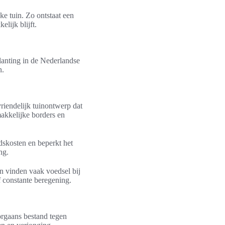
e tuin. Zo ontstaat een
lijk blijft.
lanting in de Nederlandse
n.
riendelijk tuinontwerp dat
akkelijke borders en
dskosten en beperkt het
ng.
en vinden vaak voedsel bij
f constante beregening.
orgaans bestand tegen