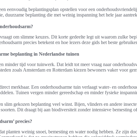
 een eenvoudig beplantingsplan opstellen voor een onderhoudsvriendelijk
, duurzame beplanting die met weinig inspanning het hele jaar aantrekke
 onderhoudsarm?
raagt om slimme keuzes. Dit korte gedeelte legt uit waarom zulke bep
derhoudsarm precies betekent en hoe lezers deze gids het beste gebruike
rme beplanting in Nederlandse tuinen
 minder tijd voor tuinwerk. Dat leidt tot meer vraag naar onderhoudsv
n steden zoals Amsterdam en Rotterdam kiezen bewoners vaker voor gem
 direct merkbaar. Een onderhoudsarme tuin verlaagt water- en onderhou
iddelen. Tuinen vergen minder gereedschap en minder fysieke inspanni
n slim gekozen beplanting veel winst. Bijen, vlinders en andere insect
soorten. Dit draagt bij aan biodiversiteit zonder intensieve bemesting o
dsarm’ precies?
t planten weinig snoei, bemesting en water nodig hebben. Ze zijn do