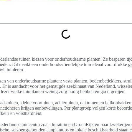
erlandse tuinen kiezen voor onderhoudsarme planten. Ze besparen tijd
eden. Dit maakt een onderhoudsvriendelijke tuin ideaal voor drukke 
il tuinieren.
iezen van onderhoudsarme planten: vaste planten, bodembedekkers, struik
n. Er is aandacht voor het gematigde zeeklimaat van Nederland, wissele
 lezer welke tuinplanten weinig zorg nodig hebben en goed gedijen.
stadstuinen, kleine voortuinen, achtertuinen, daktuinen en balkonbakken.
unctioneren krijgen aanbevelingen. Per plantgroep volgen korte beoorde
keur en vorsthardheid.
derlandse tuincentra zoals Intratuin en GroenRijk en naar kwekerijen 
tische, seizoensgebonden aanplanttips en lokale beschikbaarheid staan c