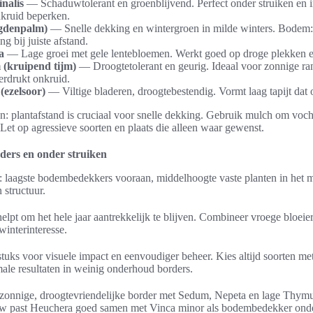
nalis
— Schaduwtolerant en groenblijvend. Perfect onder struiken en 
nkruid beperken.
gdenpalm)
— Snelle dekking en wintergroen in milde winters. Bodem: 
 bij juiste afstand.
a
— Lage groei met gele lentebloemen. Werkt goed op droge plekken en
(kruipend tijm)
— Droogtetolerant en geurig. Ideaal voor zonnige ran
erdrukt onkruid.
(ezelsoor)
— Viltige bladeren, droogtebestendig. Vormt laag tapijt dat 
n: plantafstand is cruciaal voor snelle dekking. Gebruik mulch om voch
Let op agressieve soorten en plaats die alleen waar gewenst.
ders en onder struiken
laagste bodembedekkers vooraan, middelhoogte vaste planten in het m
 structuur.
elpt om het hele jaar aantrekkelijk te blijven. Combineer vroege bloeie
winterinteresse.
tuks voor visuele impact en eenvoudiger beheer. Kies altijd soorten me
ale resultaten in weinig onderhoud borders.
 zonnige, droogtevriendelijke border met Sedum, Nepeta en lage Thy
uw past Heuchera goed samen met Vinca minor als bodembedekker onde