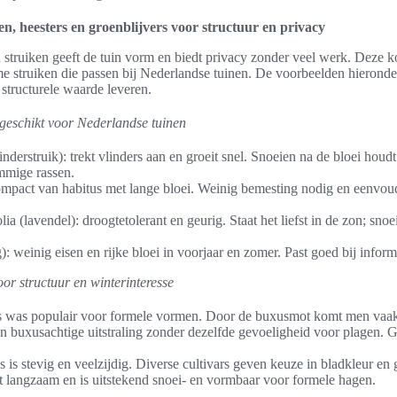
, heesters en groenblijvers voor structuur en privacy
truiken geeft de tuin vorm en biedt privacy zonder veel werk. Deze kor
 struiken die passen bij Nederlandse tuinen. De voorbeelden hieronde
structurele waarde leveren.
geschikt voor Nederlandse tuinen
inderstruik): trekt vlinders aan en groeit snel. Snoeien na de bloei houd
mmige rassen.
ompact van habitus met lange bloei. Weinig bemesting nodig en eenvou
ia (lavendel): droogtetolerant en geurig. Staat het liefst in de zon; sno
): weinig eisen en rijke bloei in voorjaar en zomer. Past goed bij inform
or structuur en winterinteresse
 was populair voor formele vormen. Door de buxusmot komt men vaak ui
een buxusachtige uitstraling zonder dezelfde gevoeligheid voor plagen.
is stevig en veelzijdig. Diverse cultivars geven keuze in bladkleur en
t langzaam en is uitstekend snoei- en vormbaar voor formele hagen.