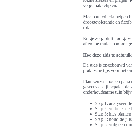
lokale ziektes en plagen.
vergemakkelijken.
Meetbare criteria helpen 
droogtetolerantie en flexi
rol.
Enige zorg blijft nodig. V
af en toe mulch aanbrenge
Hoe deze gids te gebrui
De gids is opgebouwd van 
praktische tips voor het 
Plantkeuzes moeten passen
gewenste stijl bepalen de 
onderhoudsarme tuin blij
Stap 1: analyseer de
Stap 2: verbeter d
Stap 3: kies plante
Stap 4: houd de jui
Stap 5: volg een mi