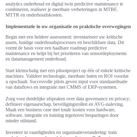
analytics onderhoud en digital twin predictive maintenance te
combineren, realiseer je meetbare verbeteringen in MTBF,
MTTR en onderhoudskosten.
Implementatie in uw organisatie en praktische overwegingen
Begin met een heldere assessment: inventariseer uw kritische
assets, huidige onderhoudsprocessen en beschikbare data. Dit
vormt de basis voor een haalbare roadmap predictive
maintenance en helpt bij het prioriteren van sensordeployments
en datamanagement onderhoud.
Start kleinschalig met een pilootproject op één of enkele kritische
machines. Valideer technologie, meetbare baten en ROI voordat
u opschaalt. Succesvolle pilots geven input voor standaardisatie
van dataflows en integratie met CMMS of ERP-systemen.
Zorg voor duidelijke afspraken over data governance en privacy;
definieer eigenaarschap, beveiligingsrollen en AVG-naleving.
Maak een business case met totale kosten voor hardware,
software, integratie en training tegenover besparingen door
minder stilstand.
Investeer in vaardigheden en organisatieverandering: train