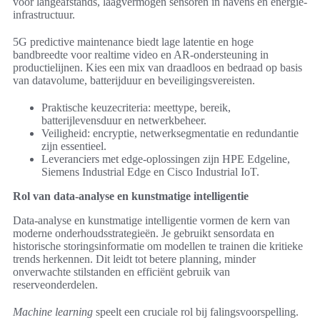
voor langeafstands, laagvermogen sensoren in havens en energie-
infrastructuur.
5G predictive maintenance biedt lage latentie en hoge
bandbreedte voor realtime video en AR-ondersteuning in
productielijnen. Kies een mix van draadloos en bedraad op basis
van datavolume, batterijduur en beveiligingsvereisten.
Praktische keuzecriteria: meettype, bereik,
batterijlevensduur en netwerkbeheer.
Veiligheid: encryptie, netwerksegmentatie en redundantie
zijn essentieel.
Leveranciers met edge-oplossingen zijn HPE Edgeline,
Siemens Industrial Edge en Cisco Industrial IoT.
Rol van data-analyse en kunstmatige intelligentie
Data-analyse en kunstmatige intelligentie vormen de kern van
moderne onderhoudsstrategieën. Je gebruikt sensordata en
historische storingsinformatie om modellen te trainen die kritieke
trends herkennen. Dit leidt tot betere planning, minder
onverwachte stilstanden en efficiënt gebruik van
reserveonderdelen.
Machine learning
speelt een cruciale rol bij falingsvoorspelling.