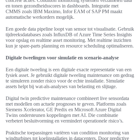
concrete acties. Condition monitoring systemen verzamelen data
en tonen gezondheidsscores in dashboards. Integratie met
CMMS zoals IBM Maximo, Infor EAM of SAP PM maakt
automatische werkorders mogelijk.
Een goede data pipeline loopt van sensor tot visualisatie. Gebruik
tijdreeksdatabases zoals InfluxDB of Azure Time Series Insights
voor opslag en realtime asset monitoring. Met realtime inzichten
kun je spare-parts planning en resource scheduling optimaliseren.
Digitale tweelingen voor simulatie en scenario-analyse
Een digitale tweeling is een digitale exacte representatie van een
fysiek asset. Je gebruikt digitale tweeling maintenance om gedrag
te simuleren zonder risico voor de echte installatie. Simulatie
assets helpt bij wat-als-analyses van belasting en slijtage.
Digital twin predictive maintenance combineert live sensordata
met modellen om actuele prognoses te geven. Platforms zoals
Siemens Xcelerator, GE Predix en Microsoft Azure Digital
Twins ondersteunen koppelingen met AI. Die combinatie
verbetert besluitvorming en vermindert operationele risico’s.
Praktische toepassingen variëren van condition monitoring van
windturbines tot koelinstallaties in datacenters. Door predictive