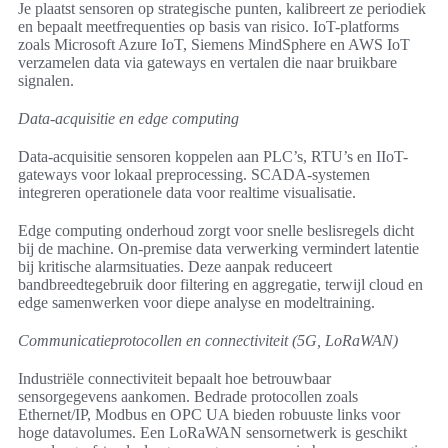
Je plaatst sensoren op strategische punten, kalibreert ze periodiek
en bepaalt meetfrequenties op basis van risico. IoT-platforms
zoals Microsoft Azure IoT, Siemens MindSphere en AWS IoT
verzamelen data via gateways en vertalen die naar bruikbare
signalen.
Data-acquisitie en edge computing
Data-acquisitie sensoren koppelen aan PLC’s, RTU’s en IIoT-
gateways voor lokaal preprocessing. SCADA-systemen
integreren operationele data voor realtime visualisatie.
Edge computing onderhoud zorgt voor snelle beslisregels dicht
bij de machine. On-premise data verwerking vermindert latentie
bij kritische alarmsituaties. Deze aanpak reduceert
bandbreedtegebruik door filtering en aggregatie, terwijl cloud en
edge samenwerken voor diepe analyse en modeltraining.
Communicatieprotocollen en connectiviteit (5G, LoRaWAN)
Industriële connectiviteit bepaalt hoe betrouwbaar
sensorgegevens aankomen. Bedrade protocollen zoals
Ethernet/IP, Modbus en OPC UA bieden robuuste links voor
hoge datavolumes. Een LoRaWAN sensornetwerk is geschikt