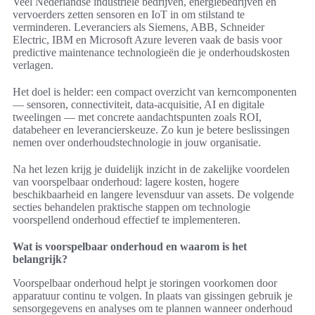
Veel Nederlandse industriële bedrijven, energiebedrijven en
vervoerders zetten sensoren en IoT in om stilstand te
verminderen. Leveranciers als Siemens, ABB, Schneider
Electric, IBM en Microsoft Azure leveren vaak de basis voor
predictive maintenance technologieën die je onderhoudskosten
verlagen.
Het doel is helder: een compact overzicht van kerncomponenten
— sensoren, connectiviteit, data-acquisitie, AI en digitale
tweelingen — met concrete aandachtspunten zoals ROI,
databeheer en leverancierskeuze. Zo kun je betere beslissingen
nemen over onderhoudstechnologie in jouw organisatie.
Na het lezen krijg je duidelijk inzicht in de zakelijke voordelen
van voorspelbaar onderhoud: lagere kosten, hogere
beschikbaarheid en langere levensduur van assets. De volgende
secties behandelen praktische stappen om technologie
voorspellend onderhoud effectief te implementeren.
Wat is voorspelbaar onderhoud en waarom is het
belangrijk?
Voorspelbaar onderhoud helpt je storingen voorkomen door
apparatuur continu te volgen. In plaats van gissingen gebruik je
sensorgegevens en analyses om te plannen wanneer onderhoud