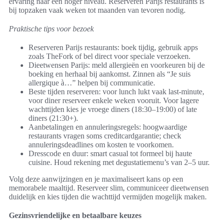
ervaring naar een hoger niveau. Reserveren Parijs restaurants is
bij topzaken vaak weken tot maanden van tevoren nodig.
Praktische tips voor bezoek
Reserveren Parijs restaurants: boek tijdig, gebruik apps
zoals TheFork of bel direct voor speciale verzoeken.
Dieetwensen Parijs: meld allergieën en voorkeuren bij de
boeking en herhaal bij aankomst. Zinnen als “Je suis
allergique à…” helpen bij communicatie.
Beste tijden reserveren: voor lunch lukt vaak last‑minute,
voor diner reserveer enkele weken vooruit. Voor lagere
wachttijden kies je vroege diners (18:30–19:00) of late
diners (21:30+).
Aanbetalingen en annuleringsregels: hoogwaardige
restaurants vragen soms creditcardgarantie; check
annuleringsdeadlines om kosten te voorkomen.
Dresscode en duur: smart casual tot formeel bij haute
cuisine. Houd rekening met degustatiemenu’s van 2–5 uur.
Volg deze aanwijzingen en je maximaliseert kans op een
memorabele maaltijd. Reserveer slim, communiceer dieetwensen
duidelijk en kies tijden die wachttijd vermijden mogelijk maken.
Gezinsvriendelijke en betaalbare keuzes