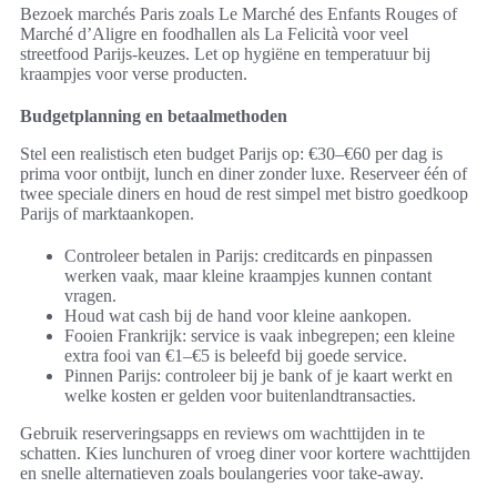
Bezoek marchés Paris zoals Le Marché des Enfants Rouges of
Marché d’Aligre en foodhallen als La Felicità voor veel
streetfood Parijs-keuzes. Let op hygiëne en temperatuur bij
kraampjes voor verse producten.
Budgetplanning en betaalmethoden
Stel een realistisch eten budget Parijs op: €30–€60 per dag is
prima voor ontbijt, lunch en diner zonder luxe. Reserveer één of
twee speciale diners en houd de rest simpel met bistro goedkoop
Parijs of marktaankopen.
Controleer betalen in Parijs: creditcards en pinpassen
werken vaak, maar kleine kraampjes kunnen contant
vragen.
Houd wat cash bij de hand voor kleine aankopen.
Fooien Frankrijk: service is vaak inbegrepen; een kleine
extra fooi van €1–€5 is beleefd bij goede service.
Pinnen Parijs: controleer bij je bank of je kaart werkt en
welke kosten er gelden voor buitenlandtransacties.
Gebruik reserveringsapps en reviews om wachttijden in te
schatten. Kies lunchuren of vroeg diner voor kortere wachttijden
en snelle alternatieven zoals boulangeries voor take-away.