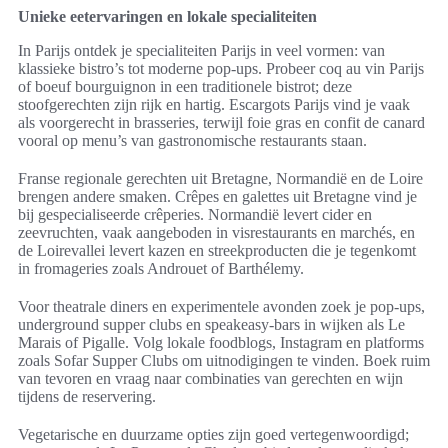
Unieke eetervaringen en lokale specialiteiten
In Parijs ontdek je specialiteiten Parijs in veel vormen: van
klassieke bistro’s tot moderne pop-ups. Probeer coq au vin Parijs
of boeuf bourguignon in een traditionele bistrot; deze
stoofgerechten zijn rijk en hartig. Escargots Parijs vind je vaak
als voorgerecht in brasseries, terwijl foie gras en confit de canard
vooral op menu’s van gastronomische restaurants staan.
Franse regionale gerechten uit Bretagne, Normandië en de Loire
brengen andere smaken. Crêpes en galettes uit Bretagne vind je
bij gespecialiseerde crêperies. Normandië levert cider en
zeevruchten, vaak aangeboden in visrestaurants en marchés, en
de Loirevallei levert kazen en streekproducten die je tegenkomt
in fromageries zoals Androuet of Barthélemy.
Voor theatrale diners en experimentele avonden zoek je pop-ups,
underground supper clubs en speakeasy-bars in wijken als Le
Marais of Pigalle. Volg lokale foodblogs, Instagram en platforms
zoals Sofar Supper Clubs om uitnodigingen te vinden. Boek ruim
van tevoren en vraag naar combinaties van gerechten en wijn
tijdens de reservering.
Vegetarische en duurzame opties zijn goed vertegenwoordigd;