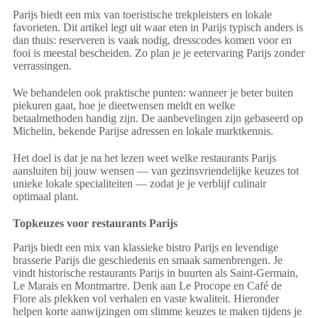
Parijs biedt een mix van toeristische trekpleisters en lokale
favorieten. Dit artikel legt uit waar eten in Parijs typisch anders is
dan thuis: reserveren is vaak nodig, dresscodes komen voor en
fooi is meestal bescheiden. Zo plan je je eetervaring Parijs zonder
verrassingen.
We behandelen ook praktische punten: wanneer je beter buiten
piekuren gaat, hoe je dieetwensen meldt en welke
betaalmethoden handig zijn. De aanbevelingen zijn gebaseerd op
Michelin, bekende Parijse adressen en lokale marktkennis.
Het doel is dat je na het lezen weet welke restaurants Parijs
aansluiten bij jouw wensen — van gezinsvriendelijke keuzes tot
unieke lokale specialiteiten — zodat je je verblijf culinair
optimaal plant.
Topkeuzes voor restaurants Parijs
Parijs biedt een mix van klassieke bistro Parijs en levendige
brasserie Parijs die geschiedenis en smaak samenbrengen. Je
vindt historische restaurants Parijs in buurten als Saint‑Germain,
Le Marais en Montmartre. Denk aan Le Procope en Café de
Flore als plekken vol verhalen en vaste kwaliteit. Hieronder
helpen korte aanwijzingen om slimme keuzes te maken tijdens je