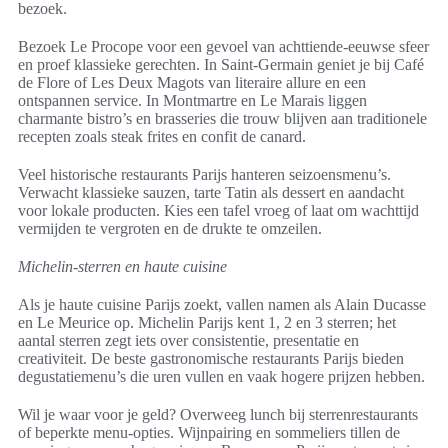
bezoek.
Bezoek Le Procope voor een gevoel van achttiende‑eeuwse sfeer
en proef klassieke gerechten. In Saint‑Germain geniet je bij Café
de Flore of Les Deux Magots van literaire allure en een
ontspannen service. In Montmartre en Le Marais liggen
charmante bistro’s en brasseries die trouw blijven aan traditionele
recepten zoals steak frites en confit de canard.
Veel historische restaurants Parijs hanteren seizoensmenu’s.
Verwacht klassieke sauzen, tarte Tatin als dessert en aandacht
voor lokale producten. Kies een tafel vroeg of laat om wachttijd
vermijden te vergroten en de drukte te omzeilen.
Michelin-sterren en haute cuisine
Als je haute cuisine Parijs zoekt, vallen namen als Alain Ducasse
en Le Meurice op. Michelin Parijs kent 1, 2 en 3 sterren; het
aantal sterren zegt iets over consistentie, presentatie en
creativiteit. De beste gastronomische restaurants Parijs bieden
degustatiemenu’s die uren vullen en vaak hogere prijzen hebben.
Wil je waar voor je geld? Overweeg lunch bij sterrenrestaurants
of beperkte menu‑opties. Wijnpairing en sommeliers tillen de