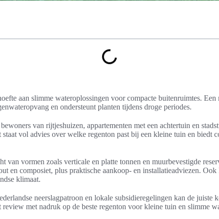
hoefte aan slimme wateroplossingen voor compacte buitenruimtes. Een 
egenwateropvang en ondersteunt planten tijdens droge periodes.
r bewoners van rijtjeshuizen, appartementen met een achtertuin en stadst
staat vol advies over welke regenton past bij een kleine tuin en biedt c
ht van vormen zoals verticale en platte tonnen en muurbevestigde reserv
 hout en composiet, plus praktische aankoop- en installatieadviezen. O
ndse klimaat.
derlandse neerslagpatroon en lokale subsidieregelingen kan de juiste 
uct review met nadruk op de beste regenton voor kleine tuin en slimme w