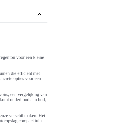
regenton voor een kleine
uinen die efficiënt met
oncrete opties voor een
oirs, een vergelijking van
ok komt onderhoud aan bod,
keuze verschil maken. Het
ateropslag compact tuin