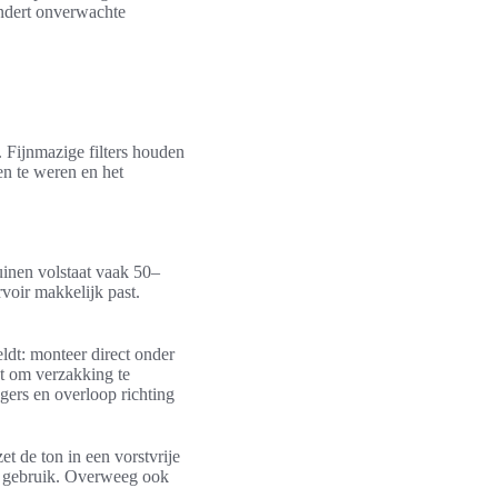
ndert onverwachte
 Fijnmazige filters houden
en te weren en het
tuinen volstaat vaak 50–
rvoir makkelijk past.
eldt: monteer direct onder
at om verzakking te
gers en overloop richting
et de ton in een vorstvrije
aal gebruik. Overweeg ook