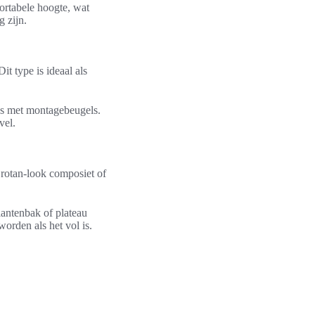
ortabele hoogte, wat
g zijn.
t type is ideaal als
es met montagebeugels.
vel.
, rotan-look composiet of
antenbak of plateau
worden als het vol is.