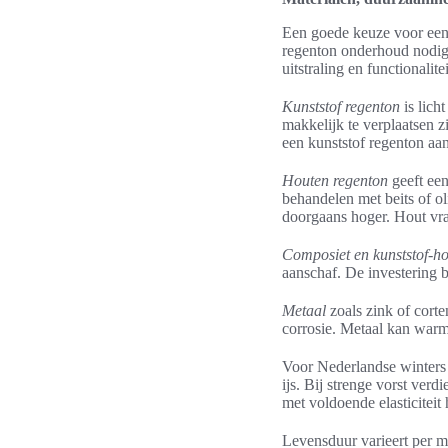
Een goede keuze voor een r
regenton onderhoud nodig 
uitstraling en functionalitei
Kunststof regenton
is lich
makkelijk te verplaatsen z
een kunststof regenton aa
Houten regenton
geeft een
behandelen met beits of ol
doorgaans hoger. Hout vra
Composiet en kunststof-h
aanschaf. De investering b
Metaal
zoals zink of corte
corrosie. Metaal kan warmt
Voor Nederlandse winters 
ijs. Bij strenge vorst ver
met voldoende elasticiteit
Levensduur varieert per m