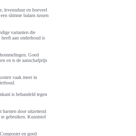
ie, levensduur en hoeveel
 een slimme balans tussen
ndige varianten die
d heeft aan onderhoud is
rschommelingen. Goed
en en is de aanschafprijs
kosten vaak meer in
derhoud.
nenkant is behandeld tegen
 barsten door uitzettend
k te gebruiken. Kunststof
. Composiet en goed