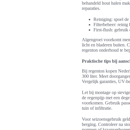
behandeld hout halen mak
reparaties.
Reiniging: spoel de 
Filterbeheer: reinig
First-flush: gebruik
Algengroei voorkomt men d
licht en bladeren buiten. 
regenton onderhoud te be
Praktische tips bij aansc
Bij regenton kopen Nederla
300 liter. Meet doorgangen
Vergelijk garanties, UV-b
Let bij montage op stevige
de regenpijp met een degel
voorkomen. Gebruik passen
tuin of infiltratie.
Voor seizoensgebruik gelde
berging. Controleer na sto
pompen of kraanverhogers 