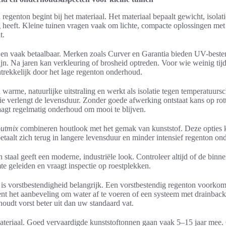
egenton begint bij het materiaal. Het materiaal bepaalt gewicht, isolat
heeft. Kleine tuinen vragen vaak om lichte, compacte oplossingen met
t.
t en vaak betaalbaar. Merken zoals Curver en Garantia bieden UV-beste
ijn. Na jaren kan verkleuring of brosheid optreden. Voor wie weinig tij
ntrekkelijk door het lage regenton onderhoud.
 warme, natuurlijke uitstraling en werkt als isolatie tegen temperatuu
ie verlengt de levensduur. Zonder goede afwerking ontstaat kans op rott
agt regelmatig onderhoud om mooi te blijven.
outmix
combineren houtlook met het gemak van kunststof. Deze opties 
etaalt zich terug in langere levensduur en minder intensief regenton on
n staal geeft een moderne, industriële look. Controleer altijd of de bin
e geleiden en vraagt inspectie op roestplekken.
is vorstbestendigheid belangrijk. Een vorstbestendig regenton voorkomt
dient het aanbeveling om water af te voeren of een systeem met drainbac
 houdt vorst beter uit dan uw standaard vat.
ateriaal. Goed vervaardigde kunststoftonnen gaan vaak 5–15 jaar mee