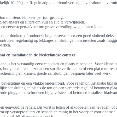
kelijk 10–20 jaar. Regelmatig onderhoud verlengt levensduur en vermi
ton minstens één keer per jaar grondig.
 bladvangers en filters om vuil en slib te verwijderen.
 een eerste-regen-afvoer om grove vervuiling weg te laten lopen.
oor donkere of ondoorzichtige reservoirs en een goed sluitend deksel.
Controleer regelmatig op lekkages en sluitingen om insecten zoals mugg
perken.
haf en installatie in de Nederlandse context
nd is het verstandig eerst capaciteit en plaats te bepalen. Voor kleine 
, hoogte en breedte zodat een smalle verticale ton of een plat muurrese
escherming en kranen; goede aansluitingen besparen later veel werk.
 bevestiging en een vlakke ondergrond. Voor regenton installatie tips g
ijke aansluiting en plaats de ton op een verharde tegel of betonnen pla
de pluggen en schroeven bij gevelsteen of beton en installeer bladvan
n eenvoudige regels. Bij vorst is legen of afkoppelen aan te raden, of z
rm op verstopte filters en schade en reinig in het voorjaar voor optim
als druk bij aftappen gewenst is.