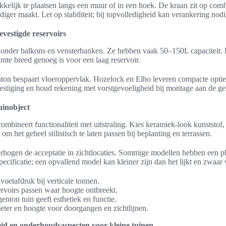
kkelijk te plaatsen langs een muur of in een hoek. De kraan zit op comf
iger maakt. Let op stabiliteit; bij topvolledigheid kan verankering nodi
vestigde reservoirs
 onder balkons en vensterbanken. Ze hebben vaak 50–150L capaciteit. Di
imte breed genoeg is voor een laag reservoir.
ton bespaart vloeroppervlak. Hozelock en Elho leveren compacte opti
estiging en houd rekening met vorstgevoeligheid bij montage aan de ge
uinobject
ombineert functionaliteit met uitstraling. Kies keramiek-look kunststof
om het geheel stilistisch te laten passen bij beplanting en terrassen.
rhogen de acceptatie in zichtlocaties. Sommige modellen hebben een pl
pecificatie; een opvallend model kan kleiner zijn dan het lijkt en zwaar 
voetafdruk bij verticale tonnen.
ervoirs passen waar hoogte ontbreekt.
enton tuin geeft esthetiek en functie.
meter en hoogte voor doorgangen en zichtlijnen.
id en onderhoudsaspecten voor kleine tuinen