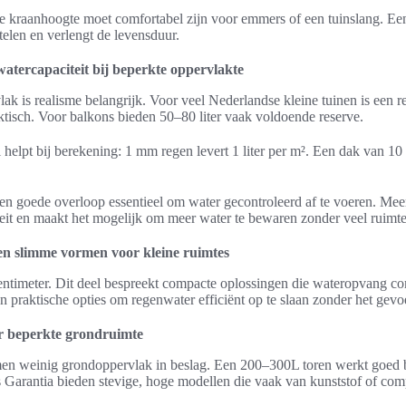
de kraanhoogte moet comfortabel zijn voor emmers of een tuinslang. Een
len en verlengt de levensduur.
tercapaciteit bij beperkte oppervlakte
ak is realisme belangrijk. Voor veel Nederlandse kleine tuinen is een re
ktisch. Voor balkons bieden 50–80 liter vaak voldoende reserve.
 helpt bij berekening: 1 mm regen levert 1 liter per m². Een dak van 10
 een goede overloop essentieel om water gecontroleerd af te voeren. Mee
teit en maakt het mogelijk om meer water te bewaren zonder veel ruimte
n slimme vormen voor kleine ruimtes
e centimeter. Dit deel bespreekt compacte oplossingen die wateropvang 
 praktische opties om regenwater efficiënt op te slaan zonder het gevoe
r beperkte grondruimte
men weinig grondoppervlak in beslag. Een 200–300L toren werkt goed b
 Garantia bieden stevige, hoge modellen die vaak van kunststof of com