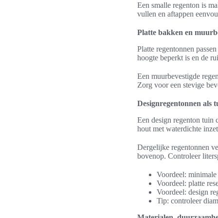
Een smalle regenton is ma
vullen en aftappen eenvoud
Platte bakken en muurbe
Platte regentonnen passen
hoogte beperkt is en de ru
Een muurbevestigde regen
Zorg voor een stevige bev
Designregentonnen als t
Een design regenton tuin c
hout met waterdichte inzet 
Dergelijke regentonnen ve
bovenop. Controleer liters
Voordeel: minimale 
Voordeel: platte res
Voordeel: design reg
Tip: controleer dia
Materialen, duurzaamhe