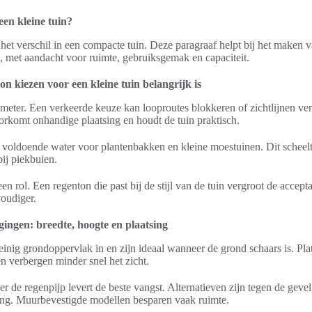
een kleine tuin?
 het verschil in een compacte tuin. Deze paragraaf helpt bij het maken 
n, met aandacht voor ruimte, gebruiksgemak en capaciteit.
n kiezen voor een kleine tuin belangrijk is
ke meter. Een verkeerde keuze kan looproutes blokkeren of zichtlijnen ve
orkomt onhandige plaatsing en houdt de tuin praktisch.
 voldoende water voor plantenbakken en kleine moestuinen. Dit scheel
bij piekbuien.
een rol. Een regenton die past bij de stijl van de tuin vergroot de accep
oudiger.
ngen: breedte, hoogte en plaatsing
inig grondoppervlak in en zijn ideaal wanneer de grond schaars is. Pla
en verbergen minder snel het zicht.
r de regenpijp levert de beste vangst. Alternatieven zijn tegen de gevel
ting. Muurbevestigde modellen besparen vaak ruimte.