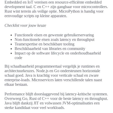
Embedded en IoT vereisen een resource-efficiënte embedded
development taal. C en C++ zijn gangbaar voor microcontrollers.
Rust wint terrein als veilige optie. MicroPython is handig voor
eenvoudige scripts op kleine apparaten.
Checklist voor jouw keuze
Functionele eisen en gewenste gebruikerservaring
Non-functionele eisen zoals latency en throughput
Teamexpertise en beschikbare tooling
Beschikbaarheid van libraries en community
Impact op de software lifecycle en onderhoudbaarheid
code
Bij schaalbaarheid programmeertaal vergelijk je runtimes en
architectuurkeuzes. Node.js en Go ondersteunen horizontale
schaal goed. Java is krachtig voor verticale schaal en zware
enterprise-loads. Microservices laten verschillende talen naast
elkaar bestaan.
Performance blijft doorslaggevend bij latency-kritische systemen.
Overweeg Go, Rust of C++ voor de beste latency en throughput.
Java blijft dankzij JIT en volwassen JVM-optimalisaties een
sterke kandidaat voor veel workloads.