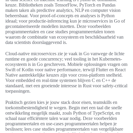
keuze. Bibliotheken zoals TensorFlow, PyTorch en Pandas
maken taken als predictive analytics, NLP en computer vision
beheersbaar. Voor proof-of-concepts en analyses is Python
ideaal; voor productie-inferencing kun je microservices in Go of
gecontaineriseerde modellen inzetten. Deze voorbeelden
programmeertalen en case studies programmeertalen tonen
waarom de combinatie van ecosysteem en beschikbaarheid van
data scientists doorslaggevend is.
Cloud-native microservices zie je vaak in Go vanwege de lichte
runtime en goede concurrency; veel tooling in het Kubernetes-
ecosysteem is in Go geschreven. Mobiele oplossingen vragen om
Swift of Kotlin voor native performance, terwijl Flutter en React
Native aantrekkelijke keuzes zijn voor cross-platform snelheid.
Voor embedded en real-time systemen blijven C en C++ de
standaard, met een groeiende interesse in Rust voor safety-critical
toepassingen.
Praktisch gezien kies je jouw stack door eisen, teamskills en
toekomstbestendigheid te wegen. Begin met een taal die snelle
ontwikkeling mogelijk maakt, zoals Python of TypeScript, en
schaal naar efficiëntere talen waar nodig. Deze voorbeelden
programmeertalen en use-cases programmeertalen helpen je
beslissen; lees case studies programmeertalen van vergelijkbare