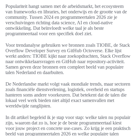
Populariteit hangt samen met de arbeidsmarkt, het ecosysteem
van frameworks en libraries, het onderwijs en de grootte van de
community. Tussen 2024 en programmeertalen 2026 zie je
verschuivingen richting data science, AI en cloud-native
ontwikkeling. Dat beïnvloedt welke taal je als beste
programmeertaal voor een specifiek doel ziet.
Voor trendanalyse gebruiken we bronnen zoals TIOBE, de Stack
Overflow Developer Survey en GitHub Octoverse. Elke lijst
werkt anders: TIOBE kijkt naar zoekopdrachten, Stack Overflow
naar ontwikkelaarsvragen en GitHub naar repository-activiteit.
Samen geven deze bronnen een compleet beeld van populaire
talen Nederland en daarbuiten.
De Nederlandse markt volgt vaak mondiale trends, maar sectoren
zoals financiële dienstverlening, logistiek, overheid en startups
hanteren soms andere voorkeuren. Dat betekent dat de talen die
lokaal veel werk bieden niet altijd exact samenvallen met
wereldwijde ranglijsten.
In dit artikel begeleid ik je stap voor stap: welke talen nu populair
zijn, waarom dat zo is, hoe je de beste programmeertaal kiest
voor jouw project en concrete use-cases. Zo krijg je een praktisch
beeld van programmeertalen 2026 en welke populaire talen