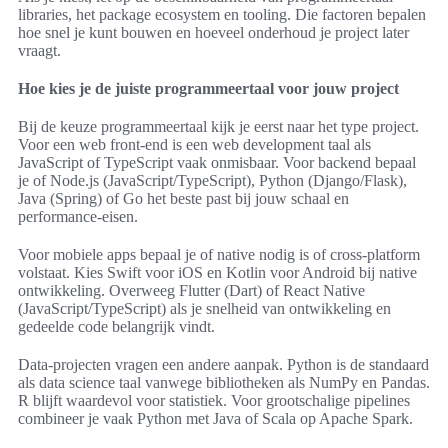
libraries, het package ecosystem en tooling. Die factoren bepalen
hoe snel je kunt bouwen en hoeveel onderhoud je project later
vraagt.
Hoe kies je de juiste programmeertaal voor jouw project
Bij de keuze programmeertaal kijk je eerst naar het type project.
Voor een web front-end is een web development taal als
JavaScript of TypeScript vaak onmisbaar. Voor backend bepaal
je of Node.js (JavaScript/TypeScript), Python (Django/Flask),
Java (Spring) of Go het beste past bij jouw schaal en
performance-eisen.
Voor mobiele apps bepaal je of native nodig is of cross-platform
volstaat. Kies Swift voor iOS en Kotlin voor Android bij native
ontwikkeling. Overweeg Flutter (Dart) of React Native
(JavaScript/TypeScript) als je snelheid van ontwikkeling en
gedeelde code belangrijk vindt.
Data-projecten vragen een andere aanpak. Python is de standaard
als data science taal vanwege bibliotheken als NumPy en Pandas.
R blijft waardevol voor statistiek. Voor grootschalige pipelines
combineer je vaak Python met Java of Scala op Apache Spark.