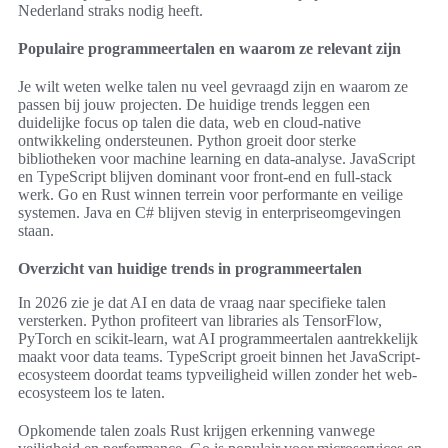
Nederland straks nodig heeft.
Populaire programmeertalen en waarom ze relevant zijn
Je wilt weten welke talen nu veel gevraagd zijn en waarom ze
passen bij jouw projecten. De huidige trends leggen een
duidelijke focus op talen die data, web en cloud-native
ontwikkeling ondersteunen. Python groeit door sterke
bibliotheken voor machine learning en data-analyse. JavaScript
en TypeScript blijven dominant voor front-end en full-stack
werk. Go en Rust winnen terrein voor performante en veilige
systemen. Java en C# blijven stevig in enterpriseomgevingen
staan.
Overzicht van huidige trends in programmeertalen
In 2026 zie je dat AI en data de vraag naar specifieke talen
versterken. Python profiteert van libraries als TensorFlow,
PyTorch en scikit-learn, wat AI programmeertalen aantrekkelijk
maakt voor data teams. TypeScript groeit binnen het JavaScript-
ecosysteem doordat teams typveiligheid willen zonder het web-
ecosysteem los te laten.
Opkomende talen zoals Rust krijgen erkenning vanwege