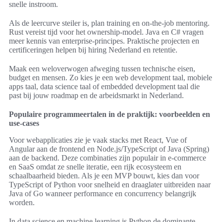
snelle instroom.
Als de leercurve steiler is, plan training en on-the-job mentoring.
Rust vereist tijd voor het ownership-model. Java en C# vragen
meer kennis van enterprise-principes. Praktische projecten en
certificeringen helpen bij hiring Nederland en retentie.
Maak een weloverwogen afweging tussen technische eisen,
budget en mensen. Zo kies je een web development taal, mobiele
apps taal, data science taal of embedded development taal die
past bij jouw roadmap en de arbeidsmarkt in Nederland.
Populaire programmeertalen in de praktijk: voorbeelden en
use-cases
Voor webapplicaties zie je vaak stacks met React, Vue of
Angular aan de frontend en Node.js/TypeScript of Java (Spring)
aan de backend. Deze combinaties zijn populair in e-commerce
en SaaS omdat ze snelle iteratie, een rijk ecosysteem en
schaalbaarheid bieden. Als je een MVP bouwt, kies dan voor
TypeScript of Python voor snelheid en draaglater uitbreiden naar
Java of Go wanneer performance en concurrency belangrijk
worden.
In data science en machine learning is Python de dominante