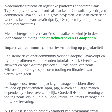
Nederlandse fintechs en logistieke platforms adopteren vaak
TypeScript voor zowel front- als backend. Consultancybedrijven
combineren Java en .NET in grote projecten. Als je in Nederland
werkt, is kennis van JavaScript/TypeScript en Python praktisch
voor veel vacatures.
Meer achtergrond over carrières en taalkeuze vind je in deze
loopbaanhandleiding:
hoe ontwikkel je een IT-loopbaan
.
Impact van community, libraries en tooling op populariteit
Een sterke developer community versnelt adoptie. JavaScript en
Python profiteren van duizenden tutorials, Stack Overflow-
answers en open-source projecten. Grote bedrijven zoals
Microsoft en Google sponsoren tooling en libraries, wat
vertrouwen geeft.
Package ecosystemen en package managers hebben directe
invloed op productiviteit. npm, pip, Maven en Cargo maken
dependencybeheer overzichtelijk. Goede IDE-ondersteuning en
tooling zoals Visual Studio Code, IntelliJ en linters verhogen de
ontwikkelervaring.
Als je kiest, let op de beschikbaarheid van programmeertaal