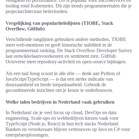
veiligheid en performance. Go is populair voor microservices en
tooling rond Kubernetes. Dit zijn trends programmeertalen die je
projectarchitectuur beïnvloeden.
Vergelijking van populariteitslijsten (TIOBE, Stack
Overflow, GitHub)
Verschillende ranglijsten gebruiken andere methoden. TIOBE
meet web-mentions en geeft historische stabiliteit in de
programmeertaal ranking. De Stack Overflow Developer Survey
laat ontwikkelaarsvoorkeuren en sentiment zien. GitHub
Octoverse meet repository-activiteit en open-source bijdragen.
Als een taal hoog scoort in alle drie — denk aan Python of
JavaScript/TypeScript — is dat een sterke indicatie van
duurzaamheid en brede toepasbaarheid. Gebruik de
gecombineerde inzichten om je keuze te onderbouwen.
Welke talen bedrijven in Nederland vaak gebruiken
In Nederland zie je veel focus op cloud, DevOps en data
engineering. Scale-ups en webbedrijven kiezen vaak voor
TypeScript (Node.js, React) in hun tech stacks Nederland.
Banken en verzekeraars blijven vertrouwen op Java en C# voor
enterpriseoplossingen.