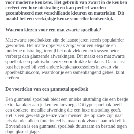
voor moderne keukens. Het gebruik van zwart in de keuken
creëert een luxe uitstraling en kan perfect worden
gecombineerd met verschillende kleuren en materialen. Dit
maakt het een veelzijdige keuze voor elke keukenstijl.
Waarom kiezen voor een mat zwarte spoelbak?
Mat zwarte spoelbakken zijn de laatste jaren steeds populairder
geworden. Het matte oppervlak zorgt voor een elegante en
moderne uitstraling, terwijl het ook vlekken en krassen beter
verbergt dan glanzende afwerkingen. Dit maakt een mat zwarte
spoelbak een praktische keuze voor drukke keukens. Daarnaast
past het goed bij veel andere keukenaccessoires in zwart via
spoelbakhuis.com, waardoor je een samenhangend geheel kunt
creëren.
De voordelen van een gunmetal spoelbak
Een gunmetal spoelbak biedt een unieke uitstraling die een beetje
extra karakter aan je keuken toevoegt. Dit type spoelbak heeft
een donkere, metallic afwerking die een luxe uitstraling geeft.
Het is een geweldige keuze voor mensen die op zoek zijn naar
iets dat niet alleen functioneel is, maar ook visueel aantrekkelijk.
Bovendien is een gunmetal spoelbak duurzaam en bestand tegen
dagelijkse slijtage.