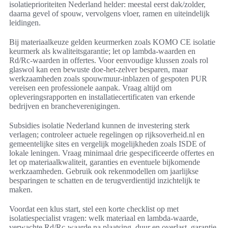
isolatieprioriteiten Nederland helder: meestal eerst dak/zolder,
daarna gevel of spouw, vervolgens vloer, ramen en uiteindelijk
leidingen.
Bij materiaalkeuze gelden keurmerken zoals KOMO CE isolatie
keurmerk als kwaliteitsgarantie; let op lambda-waarden en
Rd/Rc-waarden in offertes. Voor eenvoudige klussen zoals rol
glaswol kan een bewuste doe-het-zelver besparen, maar
werkzaamheden zoals spouwmuur-inblazen of gespoten PUR
vereisen een professionele aanpak. Vraag altijd om
opleveringsrapporten en installatiecertificaten van erkende
bedrijven en brancheverenigingen.
Subsidies isolatie Nederland kunnen de investering sterk
verlagen; controleer actuele regelingen op rijksoverheid.nl en
gemeentelijke sites en vergelijk mogelijkheden zoals ISDE of
lokale leningen. Vraag minimaal drie gespecificeerde offertes en
let op materiaalkwaliteit, garanties en eventuele bijkomende
werkzaamheden. Gebruik ook rekenmodellen om jaarlijkse
besparingen te schatten en de terugverdientijd inzichtelijk te
maken.
Voordat een klus start, stel een korte checklist op met
isolatiespecialist vragen: welk materiaal en lambda-waarde,
verwachte Rd/Rc-waarde na plaatsing, duur en overlast, garantie,