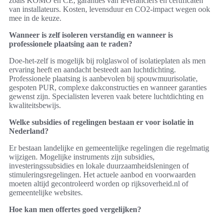
zoals KOMO en CE, garanties van leveranciers en certificaten
van installateurs. Kosten, levensduur en CO2-impact wegen ook
mee in de keuze.
Wanneer is zelf isoleren verstandig en wanneer is
professionele plaatsing aan te raden?
Doe-het-zelf is mogelijk bij rolglaswol of isolatieplaten als men
ervaring heeft en aandacht besteedt aan luchtdichting.
Professionele plaatsing is aanbevolen bij spouwmuurisolatie,
gespoten PUR, complexe dakconstructies en wanneer garanties
gewenst zijn. Specialisten leveren vaak betere luchtdichting en
kwaliteitsbewijs.
Welke subsidies of regelingen bestaan er voor isolatie in
Nederland?
Er bestaan landelijke en gemeentelijke regelingen die regelmatig
wijzigen. Mogelijke instruments zijn subsidies,
investeringssubsidies en lokale duurzaamheidsleningen of
stimuleringsregelingen. Het actuele aanbod en voorwaarden
moeten altijd gecontroleerd worden op rijksoverheid.nl of
gemeentelijke websites.
Hoe kan men offertes goed vergelijken?