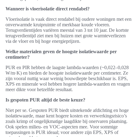
Wanneer is vloerisolatie direct rendabel?
Vloerisolatie is vaak direct rendabel bij oudere woningen met een
onverwarmde kruipruimte of merkbaar koude vloeren.
Terugverdientijden variëren meestal van 3 tot 10 jaar. De kortste
terugverdientijd ziet men bij huizen met grote warmteverliezen
via de vloer en bij hoge energieprijzen.
Welke materialen geven de hoogste isolatiewaarde per
centimeter?
PUR en PIR hebben de laagste lambda-waarden (~0,022–0,028
W/m·K) en bieden de hoogste isolatiewaarde per centimeter. Ze
zijn vooral nuttig waar weinig bouwdiepte beschikbaar is. EPS,
XPS en minerale wol hebben hogere lambda-waarden en vragen
meer dikte voor hetzelfde resultaat.
Is gespoten PUR altijd de beste keuze?
Niet per se. Gespoten PUR biedt uitstekende afdichting en hoge
isolatiewaarde, maar kent hogere kosten en verwerkingsrisico’s
zoals krimp of ongelijkmatige laagdikte bij onervaren plaatsing.
Ook spelen milieu- en VOC-aspecten mee. Voor sommige
toepassingen is PUR ideaal; voor andere zijn EPS, XPS of