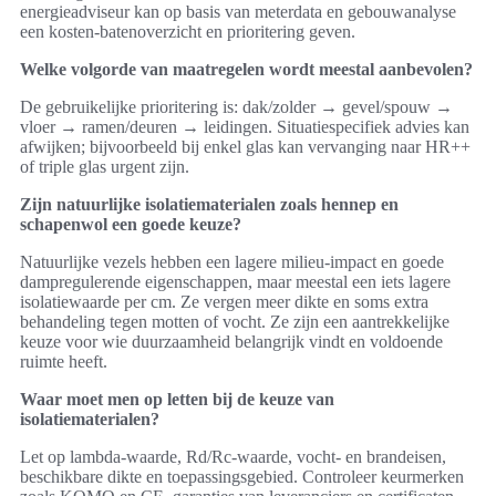
energieadviseur kan op basis van meterdata en gebouwanalyse
een kosten-batenoverzicht en prioritering geven.
Welke volgorde van maatregelen wordt meestal aanbevolen?
De gebruikelijke prioritering is: dak/zolder → gevel/spouw →
vloer → ramen/deuren → leidingen. Situatiespecifiek advies kan
afwijken; bijvoorbeeld bij enkel glas kan vervanging naar HR++
of triple glas urgent zijn.
Zijn natuurlijke isolatiematerialen zoals hennep en
schapenwol een goede keuze?
Natuurlijke vezels hebben een lagere milieu-impact en goede
dampregulerende eigenschappen, maar meestal een iets lagere
isolatiewaarde per cm. Ze vergen meer dikte en soms extra
behandeling tegen motten of vocht. Ze zijn een aantrekkelijke
keuze voor wie duurzaamheid belangrijk vindt en voldoende
ruimte heeft.
Waar moet men op letten bij de keuze van
isolatiematerialen?
Let op lambda-waarde, Rd/Rc-waarde, vocht- en brandeisen,
beschikbare dikte en toepassingsgebied. Controleer keurmerken