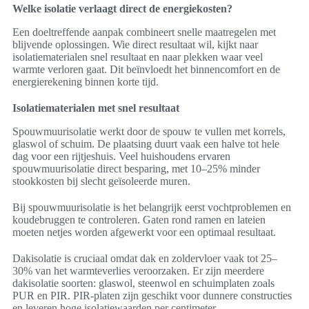
Welke isolatie verlaagt direct de energiekosten?
Een doeltreffende aanpak combineert snelle maatregelen met
blijvende oplossingen. Wie direct resultaat wil, kijkt naar
isolatiematerialen snel resultaat en naar plekken waar veel
warmte verloren gaat. Dit beïnvloedt het binnencomfort en de
energierekening binnen korte tijd.
Isolatiematerialen met snel resultaat
Spouwmuurisolatie werkt door de spouw te vullen met korrels,
glaswol of schuim. De plaatsing duurt vaak een halve tot hele
dag voor een rijtjeshuis. Veel huishoudens ervaren
spouwmuurisolatie direct besparing, met 10–25% minder
stookkosten bij slecht geïsoleerde muren.
Bij spouwmuurisolatie is het belangrijk eerst vochtproblemen en
koudebruggen te controleren. Gaten rond ramen en lateien
moeten netjes worden afgewerkt voor een optimaal resultaat.
Dakisolatie is cruciaal omdat dak en zoldervloer vaak tot 25–
30% van het warmteverlies veroorzaken. Er zijn meerdere
dakisolatie soorten: glaswol, steenwol en schuimplaten zoals
PUR en PIR. PIR-platen zijn geschikt voor dunnere constructies
en leveren hoge isolatiewaarden per centimeter.