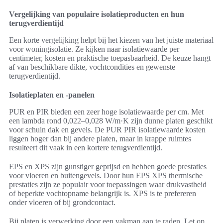
Vergelijking van populaire isolatieproducten en hun
terugverdientijd
Een korte vergelijking helpt bij het kiezen van het juiste materiaal
voor woningisolatie. Ze kijken naar isolatiewaarde per
centimeter, kosten en praktische toepasbaarheid. De keuze hangt
af van beschikbare dikte, vochtcondities en gewenste
terugverdientijd.
Isolatieplaten en -panelen
PUR en PIR bieden een zeer hoge isolatiewaarde per cm. Met
een lambda rond 0,022–0,028 W/m·K zijn dunne platen geschikt
voor schuin dak en gevels. De PUR PIR isolatiewaarde kosten
liggen hoger dan bij andere platen, maar in krappe ruimtes
resulteert dit vaak in een kortere terugverdientijd.
EPS en XPS zijn gunstiger geprijsd en hebben goede prestaties
voor vloeren en buitengevels. Door hun EPS XPS thermische
prestaties zijn ze populair voor toepassingen waar drukvastheid
of beperkte vochtopname belangrijk is. XPS is te prefereren
onder vloeren of bij grondcontact.
Bij platen is verwerking door een vakman aan te raden. Let op