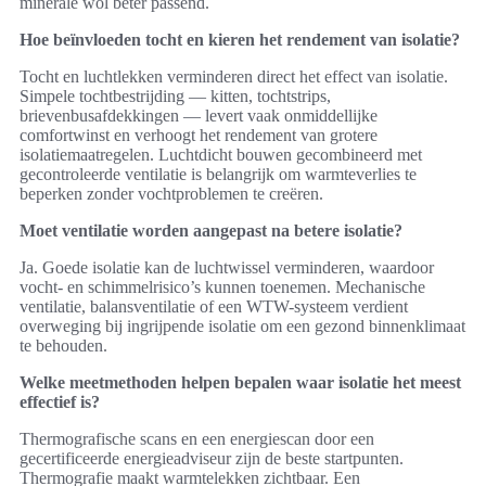
minerale wol beter passend.
Hoe beïnvloeden tocht en kieren het rendement van isolatie?
Tocht en luchtlekken verminderen direct het effect van isolatie.
Simpele tochtbestrijding — kitten, tochtstrips,
brievenbusafdekkingen — levert vaak onmiddellijke
comfortwinst en verhoogt het rendement van grotere
isolatiemaatregelen. Luchtdicht bouwen gecombineerd met
gecontroleerde ventilatie is belangrijk om warmteverlies te
beperken zonder vochtproblemen te creëren.
Moet ventilatie worden aangepast na betere isolatie?
Ja. Goede isolatie kan de luchtwissel verminderen, waardoor
vocht- en schimmelrisico’s kunnen toenemen. Mechanische
ventilatie, balansventilatie of een WTW-systeem verdient
overweging bij ingrijpende isolatie om een gezond binnenklimaat
te behouden.
Welke meetmethoden helpen bepalen waar isolatie het meest
effectief is?
Thermografische scans en een energiescan door een
gecertificeerde energieadviseur zijn de beste startpunten.
Thermografie maakt warmtelekken zichtbaar. Een