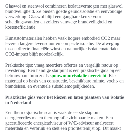
Glaswol en steenwol combineren isolatievermogen met glaswol
brandveiligheid. Ze bieden goede geluidsisolatie en eenvoudige
verwerking. Glaswol blijft een gangbare keuze voor
scheidingswanden en zolders vanwege brandveiligheid en
kostenefficiëntie.
Kunststofmaterialen hebben vaak hogere embodied CO2 maar
leveren langere levensduur en compacte isolatie. De afweging
tussen directe financiële winst en natuurlijke isolatiematerialen
CO2-impact blijft noodzakelijk.
Praktische tips: vraag meerdere offertes en vergelijk retour op
investering. Een handige startpunt is een praktische gids bij een
betrouwbare bron zoals
spouwmuurisolatie overzicht
. Kies
materiaal op basis van constructie, beschikbare ruimte, vocht- en
brandeisen, en eventuele subsidiemogelijkheden.
Praktische gids voor het kiezen en laten plaatsen van isolatie
in Nederland
Een thermografische scan is vaak de eerste stap om
energieverlies meten thermografie zichtbaar te maken. Een
gecertificeerde energieadviseur of W/E-adviseur analyseert
meterdata en verbruik en stelt een prioriteitenlijst op. Dit maakt