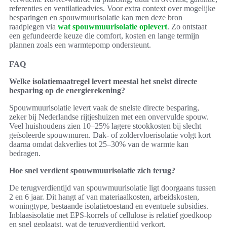
referenties en ventilatieadvies. Voor extra context over mogelijke
besparingen en spouwmuurisolatie kan men deze bron
raadplegen via
wat spouwmuurisolatie oplevert
. Zo ontstaat
een gefundeerde keuze die comfort, kosten en lange termijn
plannen zoals een warmtepomp ondersteunt.
FAQ
Welke isolatiemaatregel levert meestal het snelst directe
besparing op de energierekening?
Spouwmuurisolatie levert vaak de snelste directe besparing,
zeker bij Nederlandse rijtjeshuizen met een onvervulde spouw.
Veel huishoudens zien 10–25% lagere stookkosten bij slecht
geïsoleerde spouwmuren. Dak- of zoldervloerisolatie volgt kort
daarna omdat dakverlies tot 25–30% van de warmte kan
bedragen.
Hoe snel verdient spouwmuurisolatie zich terug?
De terugverdientijd van spouwmuurisolatie ligt doorgaans tussen
2 en 6 jaar. Dit hangt af van materiaalkosten, arbeidskosten,
woningtype, bestaande isolatietoestand en eventuele subsidies.
Inblaasisolatie met EPS-korrels of cellulose is relatief goedkoop
en snel geplaatst, wat de terugverdientijd verkort.