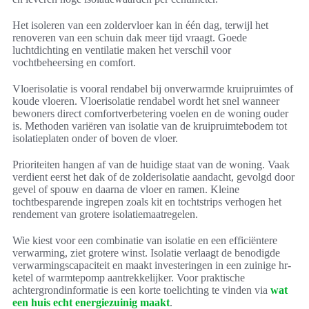
Het isoleren van een zoldervloer kan in één dag, terwijl het
renoveren van een schuin dak meer tijd vraagt. Goede
luchtdichting en ventilatie maken het verschil voor
vochtbeheersing en comfort.
Vloerisolatie is vooral rendabel bij onverwarmde kruipruimtes of
koude vloeren. Vloerisolatie rendabel wordt het snel wanneer
bewoners direct comfortverbetering voelen en de woning ouder
is. Methoden variëren van isolatie van de kruipruimtebodem tot
isolatieplaten onder of boven de vloer.
Prioriteiten hangen af van de huidige staat van de woning. Vaak
verdient eerst het dak of de zolderisolatie aandacht, gevolgd door
gevel of spouw en daarna de vloer en ramen. Kleine
tochtbesparende ingrepen zoals kit en tochtstrips verhogen het
rendement van grotere isolatiemaatregelen.
Wie kiest voor een combinatie van isolatie en een efficiëntere
verwarming, ziet grotere winst. Isolatie verlaagt de benodigde
verwarmingscapaciteit en maakt investeringen in een zuinige hr-
ketel of warmtepomp aantrekkelijker. Voor praktische
achtergrondinformatie is een korte toelichting te vinden via
wat
een huis echt energiezuinig maakt
.