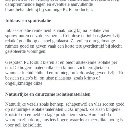
dampremmende lagen en eventuele aanvullende
brandbehandeling bij sommige PUR-producten.
Inblaas- en spuitisolatie
Inblaasisolatie rendement is vaak hoog bij na-isolatie van
spouwmuren en zoldervloeren. Cellulose en inblaasglaswol zijn
relatief goedkoop en snel geplaatst. Ze vullen onregelmatige
ruimtes goed en geven vaak een korte terugverdientijd bij slecht
geïsoleerde woningen.
Gespoten PUR sluit kieren af en biedt uitstekende isolatie per
cm. De hogere materiaalkosten kunnen zich terugbetalen
wanneer luchtdichtheid en ruimtegebrek doorslaggevend zijn. Er
bestaan risico’s bij onjuiste plaatsing, zoals krimp of
ongelijkmatige dikte.
Natuurlijke en duurzame isolatiematerialen
Natuurlijke vezels zoals hennep, schapenwol en vlas scoren goed
op natuurlijke isolatiematerialen CO2-impact. Ze slaan biogene
koolstof op en hebben lage productiemissies. Hun lambda-
waarden zijn doorgaans iets hoger, waardoor meer dikte nodig is
voor gelijke isolatie.