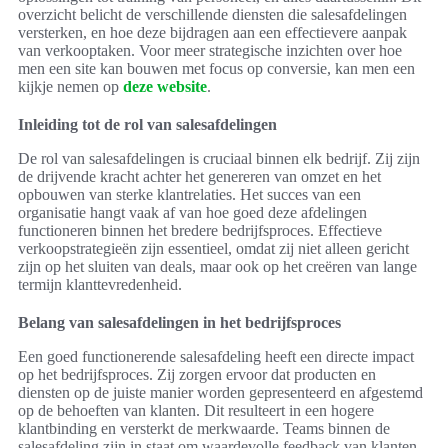
overzicht belicht de verschillende diensten die salesafdelingen
versterken, en hoe deze bijdragen aan een effectievere aanpak
van verkooptaken. Voor meer strategische inzichten over hoe
men een site kan bouwen met focus op conversie, kan men een
kijkje nemen op
deze website
.
Inleiding tot de rol van salesafdelingen
De rol van salesafdelingen is cruciaal binnen elk bedrijf. Zij zijn
de drijvende kracht achter het genereren van omzet en het
opbouwen van sterke klantrelaties. Het succes van een
organisatie hangt vaak af van hoe goed deze afdelingen
functioneren binnen het bredere bedrijfsproces. Effectieve
verkoopstrategieën zijn essentieel, omdat zij niet alleen gericht
zijn op het sluiten van deals, maar ook op het creëren van lange
termijn klanttevredenheid.
Belang van salesafdelingen in het bedrijfsproces
Een goed functionerende salesafdeling heeft een directe impact
op het bedrijfsproces. Zij zorgen ervoor dat producten en
diensten op de juiste manier worden gepresenteerd en afgestemd
op de behoeften van klanten. Dit resulteert in een hogere
klantbinding en versterkt de merkwaarde. Teams binnen de
salesafdeling zijn in staat om waardevolle feedback van klanten