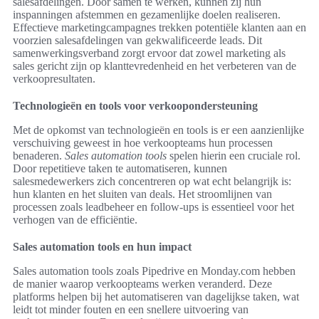
salesafdelingen. Door samen te werken, kunnen zij hun
inspanningen afstemmen en gezamenlijke doelen realiseren.
Effectieve marketingcampagnes trekken potentiële klanten aan en
voorzien salesafdelingen van gekwalificeerde leads. Dit
samenwerkingsverband zorgt ervoor dat zowel marketing als
sales gericht zijn op klanttevredenheid en het verbeteren van de
verkoopresultaten.
Technologieën en tools voor verkoopondersteuning
Met de opkomst van technologieën en tools is er een aanzienlijke
verschuiving geweest in hoe verkoopteams hun processen
benaderen.
Sales automation tools
spelen hierin een cruciale rol.
Door repetitieve taken te automatiseren, kunnen
salesmedewerkers zich concentreren op wat echt belangrijk is:
hun klanten en het sluiten van deals. Het stroomlijnen van
processen zoals leadbeheer en follow-ups is essentieel voor het
verhogen van de efficiëntie.
Sales automation tools en hun impact
Sales automation tools zoals Pipedrive en Monday.com hebben
de manier waarop verkoopteams werken veranderd. Deze
platforms helpen bij het automatiseren van dagelijkse taken, wat
leidt tot minder fouten en een snellere uitvoering van