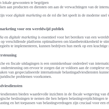
n lokale gewoonten te begrijpen
en aan producten en diensten om aan de verwachtingen van de interna
zijn voor
digitale marketing
en de rol die het speelt in de moderne snel
e marketing voor een wereldwijd publiek
dia
en
digitale marketing
is essentieel voor het bereiken van een werel
p verschillende platforms optimaliseren om klantbetrokkenheid te stim
egieën te implementeren, kunnen bedrijven hun merk op een krachtige 
dersteuning
che en fiscale uitdagingen is een onmiskenbaar onderdeel van internati
e ondersteuning om ervoor te zorgen dat ze voldoen aan de complexe re
ken van gespecialiseerde internationale belastingadviesdiensten kunnen
n juridische problemen voorkomen.
adviesdiensten
viesdiensten bieden waardevolle inzichten in de fiscale wetgeving van di
tegische beslissingen te nemen die hen helpen belastingverplichtingen te
sting en het toepassen van belastingverdragen zijn cruciaal voor een ef