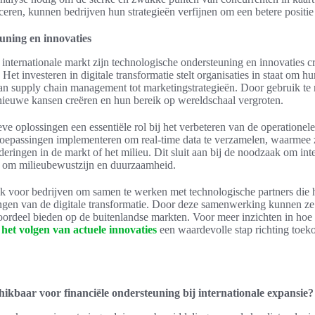
iceren, kunnen bedrijven hun strategieën verfijnen om een betere positie
uning en innovaties
 internationale markt zijn technologische ondersteuning en innovaties c
 Het investeren in digitale transformatie stelt organisaties in staat om h
van supply chain management tot marketingstrategieën. Door gebruik t
ieuwe kansen creëren en hun bereik op wereldschaal vergroten.
ve oplossingen een essentiële rol bij het verbeteren van de operationele 
oepassingen implementeren om real-time data te verzamelen, waarmee z
ringen in de markt of het milieu. Dit sluit aan bij de noodzaak om inte
aat om milieubewustzijn en duurzaamheid.
jk voor bedrijven om samen te werken met technologische partners die 
ngen van de digitale transformatie. Door deze samenwerking kunnen ze
oordeel bieden op de buitenlandse markten. Voor meer inzichten in hoe
s
het volgen van actuele innovaties
een waardevolle stap richting toek
hikbaar voor financiële ondersteuning bij internationale expansie?