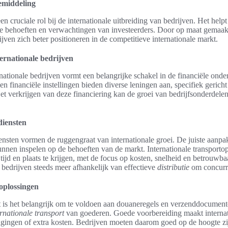
bemiddeling
en cruciale rol bij de internationale uitbreiding van bedrijven. Het helpt 
ke behoeften en verwachtingen van investeerders. Door op maat gemaakt
ven zich beter positioneren in de competitieve internationale markt.
ernationale bedrijven
nationale bedrijven vormt een belangrijke schakel in de financiële ond
 financiële instellingen bieden diverse leningen aan, specifiek gericht
Het verkrijgen van deze financiering kan de groei van bedrijfsonderdele
diensten
iensten vormen de ruggengraat van internationale groei. De juiste aanpak
kunnen inspelen op de behoeften van de markt. Internationale transportop
tijd en plaats te krijgen, met de focus op kosten, snelheid en betrouwba
 bedrijven steeds meer afhankelijk van effectieve
distributie
om concurre
oplossingen
rt is het belangrijk om te voldoen aan douaneregels en verzenddocument
ernationale transport
van goederen. Goede voorbereiding maakt internat
ragingen of extra kosten. Bedrijven moeten daarom goed op de hoogte zi