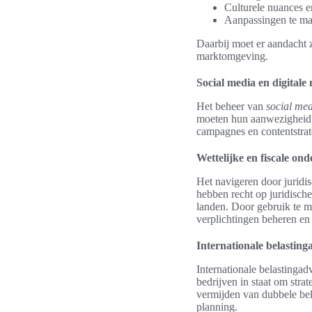
Culturele nuances e
Aanpassingen te mak
Daarbij moet er aandacht 
marktomgeving.
Social media en digital
Het beheer van
social me
moeten hun aanwezigheid o
campagnes en contentstrat
Wettelijke en fiscale on
Het navigeren door juridis
hebben recht op juridisch
landen. Door gebruik te ma
verplichtingen beheren e
Internationale belasting
Internationale belastingad
bedrijven in staat om stra
vermijden van dubbele bela
planning.