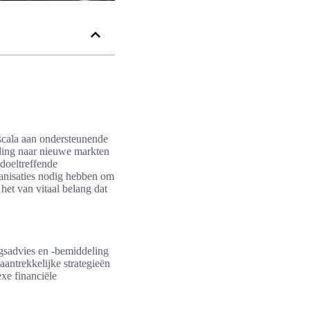
 scala aan ondersteunende
iding naar nieuwe markten
 doeltreffende
rganisaties nodig hebben om
het van vitaal belang dat
ingsadvies en -bemiddeling
aantrekkelijke strategieën
xe financiële