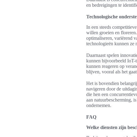
en bedreigingen te identif
Technologische onderste
In een steeds competitieve
willen groeien en floreren.
optimaliseren, variërend 
technologieën kunnen ze n
Daarnaast spelen innovatie
kunnen bijvoorbeeld IoT-t
kunnen reageren op verande
blijven, vooral als het g
Het is bovendien belangri
navigeren door de uitdagi
die hen een concurrentiev
aan natuurbescherming, i
ondernemen.
FAQ
Welke diensten zijn besc