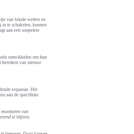
zijn van lokale wetten en
g in te schakelen, kunnen
aagt aan een soepelere
egieën ontwikkelen om hun
et bereiken van nieuwe
jdende expansie. Het
en aan de specifieke
t monitoren van
erend te blijven.
t te brengen. Door kansen