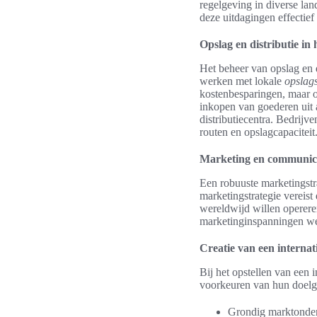
regelgeving in diverse la
deze uitdagingen effectief
Opslag en distributie in
Het beheer van opslag en d
werken met lokale
opslag
kostenbesparingen, maar oo
inkopen van goederen uit
distributiecentra. Bedrij
routen en opslagcapaciteit
Marketing en communica
Een robuuste marketingstra
marketingstrategie vereist
wereldwijd willen operer
marketinginspanningen wer
Creatie van een internat
Bij het opstellen van een 
voorkeuren van hun doelgr
Grondig marktonder