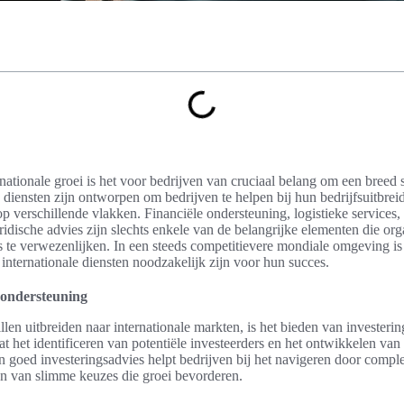
rnationale groei is het voor bedrijven van cruciaal belang om een breed
 diensten zijn ontworpen om bedrijven te helpen bij hun bedrijfsuitbre
op verschillende vlakken. Financiële ondersteuning, logistieke services,
ridische advies zijn slechts enkele van de belangrijke elementen die o
s te verwezenlijken. In een steeds competitievere mondiale omgeving is 
internationale diensten noodzakelijk zijn voor hun succes.
e ondersteuning
llen uitbreiden naar internationale markten, is het bieden van invester
at het identificeren van potentiële investeerders en het ontwikkelen van 
n goed investeringsadvies helpt bedrijven bij het navigeren door comple
n van slimme keuzes die groei bevorderen.