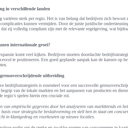
ng in verschillende landen
variëren sterk per regio. Het is van belang dat bedrijven zich bewust 
he complicaties kunnen vermijden. Door de juiste juridische ondersteunin
 dat zij volledig compliant zijn met de relevante regelgeving, wat bijdr
unen internationale groei?
expansie komt veel kijken. Bedrijven moeten doordachte bedrijfsstrat
uccesvol te positioneren. Een goed geplande aanpak kan de kansen op h
ten.
 grensoverschrijdende uitbreiding
ve bedrijfsstrategieën is essentieel voor een succesvolle grensoverschri
 begrip van de lokale markten en het aanpassen van producten en dienst
 regio’s spelen hierin een cruciale rol.
en van empirische gegevens door het analyseren van markttrends en he
 basis voor strategische besluitvorming en stelt hen in staat om concurr
cht in klantgedrag en voorkeuren op nieuwe locaties.
analyse nodig om de sterke en zwakke punten van concurrenten in kaar