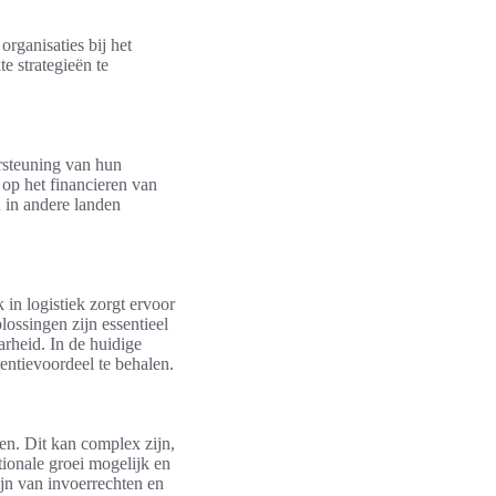
organisaties bij het
e strategieën te
ersteuning van hun
 op het financieren van
n in andere landen
 in logistiek zorgt ervoor
lossingen zijn essentieel
arheid. In de huidige
ntievoordeel te behalen.
en. Dit kan complex zijn,
ionale groei mogelijk en
jn van invoerrechten en