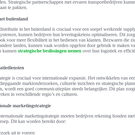
nden. Strategische partnerschappen met ervaren transportbedrijven kunn
 aan te pakken.
 het buitenland
istributie in het buitenland is cruciaal voor een soepel werkende supp
systemen
, kunnen bedrijven hun leveringsketens optimaliseren. Dit zorgt
k voor meer flexibiliteit in het bedienen van klanten. Bezwaren die zi
 andere landen, kunnen vaak worden opgelost door gebruik te maken v
ven kunnen
strategische beslissingen nemen
over hun logistiek en effic
.
tiediensten
tegie is cruciaal voor internationale expansie. Het ontwikkelen van een
 diepgaande marktonderzoeken, culturele inzichten en strategische plan
en, wordt een goed
communicatieplan
steeds belangrijker. Dit plan zorg
ken in verschillende regio’s en culturen.
ionale marketingstrategie
internationale marketingstrategie moeten bedrijven rekening houden met
oep. Dit kan worden bereikt door:
zoek uit te voeren