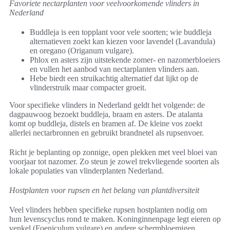
Favoriete nectarplanten voor veelvoorkomende vlinders in
Nederland
Buddleja is een topplant voor vele soorten; wie buddleja
alternatieven zoekt kan kiezen voor lavendel (Lavandula)
en oregano (Origanum vulgare).
Phlox en asters zijn uitstekende zomer- en nazomerbloeiers
en vullen het aanbod van nectarplanten vlinders aan.
Hebe biedt een struikachtig alternatief dat lijkt op de
vlinderstruik maar compacter groeit.
Voor specifieke vlinders in Nederland geldt het volgende: de
dagpauwoog bezoekt buddleja, braam en asters. De atalanta
komt op buddleja, distels en bramen af. De kleine vos zoekt
allerlei nectarbronnen en gebruikt brandnetel als rupsenvoer.
Richt je beplanting op zonnige, open plekken met veel bloei van
voorjaar tot nazomer. Zo steun je zowel trekvliegende soorten als
lokale populaties van vlinderplanten Nederland.
Hostplanten voor rupsen en het belang van plantdiversiteit
Veel vlinders hebben specifieke rupsen hostplanten nodig om
hun levenscyclus rond te maken. Koninginnenpage legt eieren op
venkel (Foeniculum vulgare) en andere schermbloemigen.