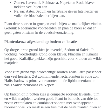
Zomer: Lavendel, Echinacea, Nepeta en Rode klaver
trekken veel bijen aan.
Najaar: Aster, Sedum en herfstsalie geven late nectar en
vullen de bloeikalender bijen aan.
Plant deze soorten in groepen zodat bijen ze makkelijker vinden.
Gebruik Nederlandse voorbeelden en plan de bloei zo dat er
geen gaten ontstaan in de voedselvoorziening.
Plantenkeuze afgestemd op bodem en locatie
Op droge, arme grond kies je lavendel, Sedum of Salvia. In
vochtige, voedselrijke grond doen klaver, Phacelia en Knautia
het goed. Kalkrijke plekken zijn geschikt voor kruiden als wilde
marjolein.
Voor zure grond zijn heideachtige soorten zoals Erica passender
dan veel heesters. Zet zonminnende nectarplanten in volle zon.
Halfschaduw is prima voor soorten uit de lipbloemenfamilie
zoals Salvia nemorosa en Nepeta.
Op balkon of in potten kies je compacte soorten: lavendel, tijm
en wilde marjolein werken goed. Plant in bundels van drie tot
zeven exemplaren en combineer soorten met overlappende
bloeiperiodes. Zo maak je een tuin met de beste planten bijen en