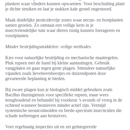
planken waar vlinders kunnen opwarmen. Voor beschutting plant
je dichte struiken en laat je stukken kale grond ongestoord.
Maak duidelijke pesticidevrije zones waar nectar- en hostplanten
samen groeien. Zo ontstaat een veilige kern in je
insectvriendelijke tuin waar dieren rustig kunnen foerageren en
voortplanten.
Minder bestrijdingsmiddelen: veilige methodes
Kies voor natuurlijke bestrijding en mechanische maatregelen.
Pluk rupsen met de hand bij kleine aantastingen. Gebruik
vangplaten en gaas tegen grote plagen. Stimuleer natuurlijke
vijanden zoals lieveheersbeestjes en duizendpoten door
gevarieerde beplanting te bieden.
Bij zware plagen kun je biologisch middel gebruiken zoals
Bacillus thuringiensis voor specifieke rupsen, maar wees
terughoudend en behandel bij voorkeur ’s avonds of vroeg in de
ochtend wanneer bestuivers minder actief zijn. Vermijd
systemische neonicotinoïden en brede-spectrum insecticiden die
schade toebrengen aan bestuivers.
Voer regelmatig inspecties uit en zet geïntegreerde