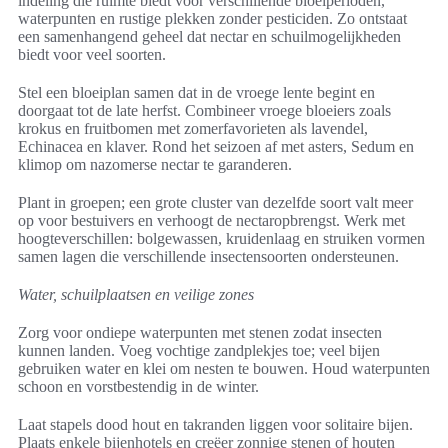
indeling die ruimte biedt voor verschillende bloeiperioden,
waterpunten en rustige plekken zonder pesticiden. Zo ontstaat
een samenhangend geheel dat nectar en schuilmogelijkheden
biedt voor veel soorten.
Stel een bloeiplan samen dat in de vroege lente begint en
doorgaat tot de late herfst. Combineer vroege bloeiers zoals
krokus en fruitbomen met zomerfavorieten als lavendel,
Echinacea en klaver. Rond het seizoen af met asters, Sedum en
klimop om nazomerse nectar te garanderen.
Plant in groepen; een grote cluster van dezelfde soort valt meer
op voor bestuivers en verhoogt de nectaropbrengst. Werk met
hoogteverschillen: bolgewassen, kruidenlaag en struiken vormen
samen lagen die verschillende insectensoorten ondersteunen.
Water, schuilplaatsen en veilige zones
Zorg voor ondiepe waterpunten met stenen zodat insecten
kunnen landen. Voeg vochtige zandplekjes toe; veel bijen
gebruiken water en klei om nesten te bouwen. Houd waterpunten
schoon en vorstbestendig in de winter.
Laat stapels dood hout en takranden liggen voor solitaire bijen.
Plaats enkele bijenhotels en creëer zonnige stenen of houten