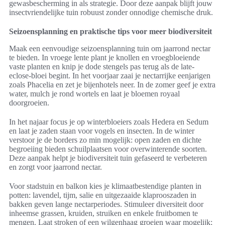
gewasbescherming in als strategie. Door deze aanpak blijft jouw
insectvriendelijke tuin robuust zonder onnodige chemische druk.
Seizoensplanning en praktische tips voor meer biodiversiteit
Maak een eenvoudige seizoensplanning tuin om jaarrond nectar
te bieden. In vroege lente plant je knollen en vroegbloeiende
vaste planten en knip je dode stengels pas terug als de late-
eclose-bloei begint. In het voorjaar zaai je nectarrijke eenjarigen
zoals Phacelia en zet je bijenhotels neer. In de zomer geef je extra
water, mulch je rond wortels en laat je bloemen royaal
doorgroeien.
In het najaar focus je op winterbloeiers zoals Hedera en Sedum
en laat je zaden staan voor vogels en insecten. In de winter
verstoor je de borders zo min mogelijk: open zaden en dichte
begroeiing bieden schuilplaatsen voor overwinterende soorten.
Deze aanpak helpt je biodiversiteit tuin gefaseerd te verbeteren
en zorgt voor jaarrond nectar.
Voor stadstuin en balkon kies je klimaatbestendige planten in
potten: lavendel, tijm, salie en uitgezaaide klaprooszaden in
bakken geven lange nectarperiodes. Stimuleer diversiteit door
inheemse grassen, kruiden, struiken en enkele fruitbomen te
mengen. Laat stroken of een wilgenhaag groeien waar mogelijk;