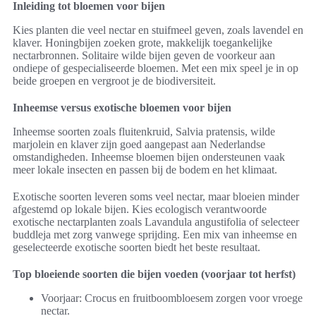
Inleiding tot bloemen voor bijen
Kies planten die veel nectar en stuifmeel geven, zoals lavendel en
klaver. Honingbijen zoeken grote, makkelijk toegankelijke
nectarbronnen. Solitaire wilde bijen geven de voorkeur aan
ondiepe of gespecialiseerde bloemen. Met een mix speel je in op
beide groepen en vergroot je de biodiversiteit.
Inheemse versus exotische bloemen voor bijen
Inheemse soorten zoals fluitenkruid, Salvia pratensis, wilde
marjolein en klaver zijn goed aangepast aan Nederlandse
omstandigheden. Inheemse bloemen bijen ondersteunen vaak
meer lokale insecten en passen bij de bodem en het klimaat.
Exotische soorten leveren soms veel nectar, maar bloeien minder
afgestemd op lokale bijen. Kies ecologisch verantwoorde
exotische nectarplanten zoals Lavandula angustifolia of selecteer
buddleja met zorg vanwege sprijding. Een mix van inheemse en
geselecteerde exotische soorten biedt het beste resultaat.
Top bloeiende soorten die bijen voeden (voorjaar tot herfst)
Voorjaar: Crocus en fruitboombloesem zorgen voor vroege
nectar.