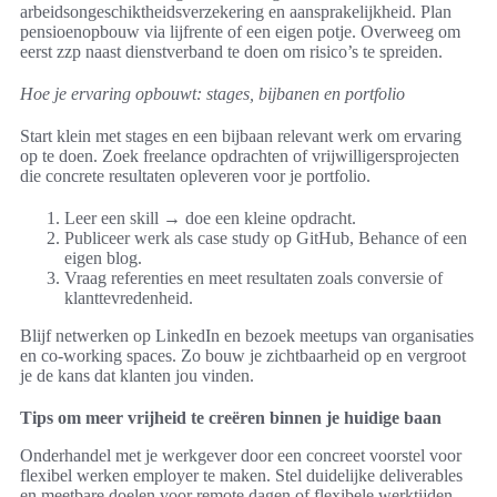
arbeidsongeschiktheidsverzekering en aansprakelijkheid. Plan
pensioenopbouw via lijfrente of een eigen potje. Overweeg om
eerst zzp naast dienstverband te doen om risico’s te spreiden.
Hoe je ervaring opbouwt: stages, bijbanen en portfolio
Start klein met stages en een bijbaan relevant werk om ervaring
op te doen. Zoek freelance opdrachten of vrijwilligersprojecten
die concrete resultaten opleveren voor je portfolio.
Leer een skill → doe een kleine opdracht.
Publiceer werk als case study op GitHub, Behance of een
eigen blog.
Vraag referenties en meet resultaten zoals conversie of
klanttevredenheid.
Blijf netwerken op LinkedIn en bezoek meetups van organisaties
en co-working spaces. Zo bouw je zichtbaarheid op en vergroot
je de kans dat klanten jou vinden.
Tips om meer vrijheid te creëren binnen je huidige baan
Onderhandel met je werkgever door een concreet voorstel voor
flexibel werken employer te maken. Stel duidelijke deliverables
en meetbare doelen voor remote dagen of flexibele werktijden.