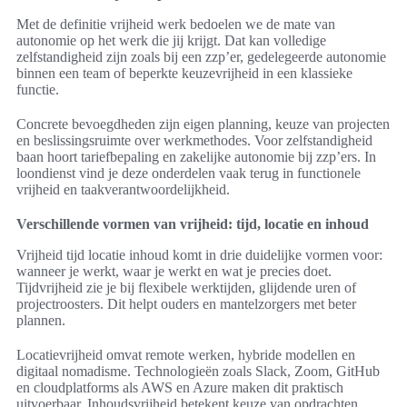
Met de definitie vrijheid werk bedoelen we de mate van
autonomie op het werk die jij krijgt. Dat kan volledige
zelfstandigheid zijn zoals bij een zzp’er, gedelegeerde autonomie
binnen een team of beperkte keuzevrijheid in een klassieke
functie.
Concrete bevoegdheden zijn eigen planning, keuze van projecten
en beslissingsruimte over werkmethodes. Voor zelfstandigheid
baan hoort tariefbepaling en zakelijke autonomie bij zzp’ers. In
loondienst vind je deze onderdelen vaak terug in functionele
vrijheid en taakverantwoordelijkheid.
Verschillende vormen van vrijheid: tijd, locatie en inhoud
Vrijheid tijd locatie inhoud komt in drie duidelijke vormen voor:
wanneer je werkt, waar je werkt en wat je precies doet.
Tijdvrijheid zie je bij flexibele werktijden, glijdende uren of
projectroosters. Dit helpt ouders en mantelzorgers met beter
plannen.
Locatievrijheid omvat remote werken, hybride modellen en
digitaal nomadisme. Technologieën zoals Slack, Zoom, GitHub
en cloudplatforms als AWS en Azure maken dit praktisch
uitvoerbaar. Inhoudsvrijheid betekent keuze van opdrachten,