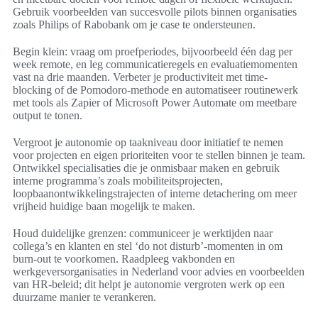
Gebruik voorbeelden van succesvolle pilots binnen organisaties
zoals Philips of Rabobank om je case te ondersteunen.
Begin klein: vraag om proefperiodes, bijvoorbeeld één dag per
week remote, en leg communicatieregels en evaluatiemomenten
vast na drie maanden. Verbeter je productiviteit met time-
blocking of de Pomodoro-methode en automatiseer routinewerk
met tools als Zapier of Microsoft Power Automate om meetbare
output te tonen.
Vergroot je autonomie op taakniveau door initiatief te nemen
voor projecten en eigen prioriteiten voor te stellen binnen je team.
Ontwikkel specialisaties die je onmisbaar maken en gebruik
interne programma’s zoals mobiliteitsprojecten,
loopbaanontwikkelingstrajecten of interne detachering om meer
vrijheid huidige baan mogelijk te maken.
Houd duidelijke grenzen: communiceer je werktijden naar
collega’s en klanten en stel ‘do not disturb’-momenten in om
burn-out te voorkomen. Raadpleeg vakbonden en
werkgeversorganisaties in Nederland voor advies en voorbeelden
van HR-beleid; dit helpt je autonomie vergroten werk op een
duurzame manier te verankeren.