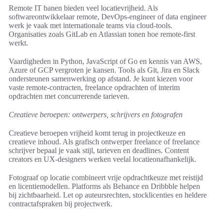
Remote IT banen bieden veel locatievrijheid. Als
softwareontwikkelaar remote, DevOps-engineer of data engineer
werk je vaak met internationale teams via cloud-tools.
Organisaties zoals GitLab en Atlassian tonen hoe remote-first
werkt.
Vaardigheden in Python, JavaScript of Go en kennis van AWS,
Azure of GCP vergroten je kansen. Tools als Git, Jira en Slack
ondersteunen samenwerking op afstand. Je kunt kiezen voor
vaste remote-contracten, freelance opdrachten of interim
opdrachten met concurrerende tarieven.
Creatieve beroepen: ontwerpers, schrijvers en fotografen
Creatieve beroepen vrijheid komt terug in projectkeuze en
creatieve inhoud. Als grafisch ontwerper freelance of freelance
schrijver bepaal je vaak stijl, tarieven en deadlines. Content
creators en UX-designers werken veelal locatieonafhankelijk.
Fotograaf op locatie combineert vrije opdrachtkeuze met reistijd
en licentiemodellen. Platforms als Behance en Dribbble helpen
bij zichtbaarheid. Let op auteursrechten, stocklicenties en heldere
contractafspraken bij projectwerk.