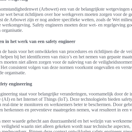
dsomstandighedenwet (Arbowet) een van de belangrijkste wetgevingen e
eze wet bevat richtlijnen over hoe werkgevers moeten zorgen voor de g
 de Arbowet zijn er nog andere specifieke wetten, zoals de Wet milie
re werkomgeving. Safety engineers moeten deze wet- en regelgeving go
organisatie.
en in het werk van een safety engineer
de basis voor het ontwikkelen van procedures en richtlijnen die de ve
elpen bij het identificeren van risico’s en het nemen van gepaste maat
rs moeten niet alleen zorgen voor de naleving van de veiligheidsnorm
 Het consistent volgen van deze normen voorkomt ongevallen en verste
de organisatie.
fety engineering
ineering staat voor belangrijke veranderingen, voornamelijk door de in
nce (AI) en het Internet of Things (IoT). Deze technologieën bieden safet
in real-time te monitoren en werknemers beter te beschermen. Door geb
en herkennen en preventieve maatregelen nemen, wat resulteert in een v
 meer waarde gehecht aan duurzaamheid en het welzijn van werknemers.
n veiligheid waarin niet alleen gekeken wordt naar technische aspecten
 medewerkers. Binnen deze context ontwikkelen safety engineers nieuw