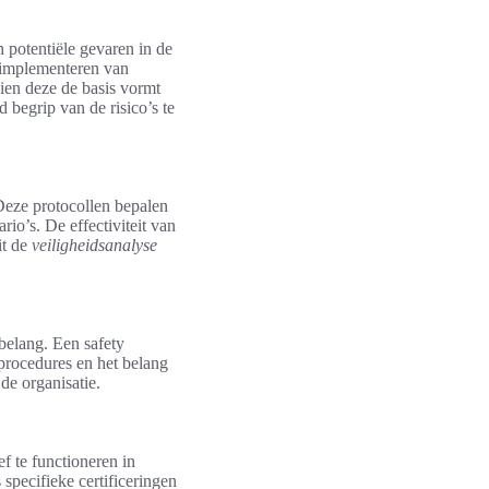
n potentiële gevaren in de
t implementeren van
zien deze de basis vormt
 begrip van de risico’s te
Deze protocollen bepalen
io’s. De effectiviteit van
it de
veiligheidsanalyse
belang. Een safety
sprocedures en het belang
de organisatie.
f te functioneren in
specifieke certificeringen