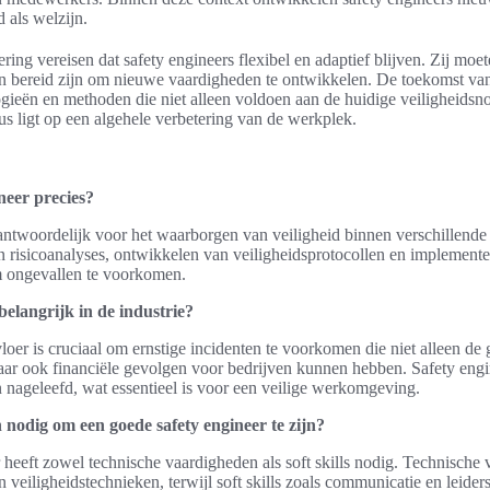
d als welzijn.
ering vereisen dat safety engineers flexibel en adaptief blijven. Zij moe
en bereid zijn om nieuwe vaardigheden te ontwikkelen. De toekomst van 
ieën en methoden die niet alleen voldoen aan de huidige veiligheids
us ligt op een algehele verbetering van de werkplek.
neer precies?
rantwoordelijk voor het waarborgen van veiligheid binnen verschillende
n risicoanalyses, ontwikkelen van veiligheidsprotocollen en implemente
m ongevallen te voorkomen.
belangrijk in de industrie?
loer is cruciaal om ernstige incidenten te voorkomen die niet alleen d
r ook financiële gevolgen voor bedrijven kunnen hebben. Safety engi
nageleefd, wat essentieel is voor een veilige werkomgeving.
nodig om een goede safety engineer te zijn?
 heeft zowel technische vaardigheden als soft skills nodig. Technische
n veiligheidstechnieken, terwijl soft skills zoals communicatie en leide