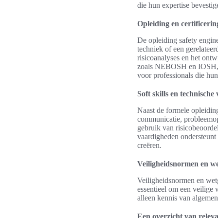
die hun expertise bevestige
Opleiding en certificerin
De opleiding safety engine
techniek of een gerelateer
risicoanalyses en het ontw
zoals NEBOSH en IOSH, die
voor professionals die hu
Soft skills en technisch
Naast de formele opleiding
communicatie, probleemopl
gebruik van risicobeoorde
vaardigheden ondersteunt s
creëren.
Veiligheidsnormen en w
Veiligheidsnormen en wetg
essentieel om een veilige
alleen kennis van algemene
Een overzicht van relev