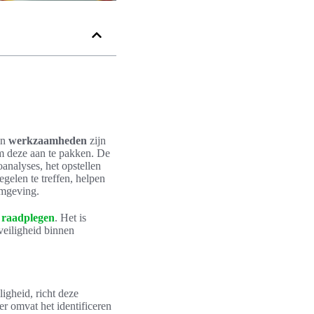
un
werkzaamheden
zijn
 om deze aan te pakken. De
analyses, het opstellen
gelen te treffen, helpen
omgeving.
 raadplegen
. Het is
 veiligheid binnen
ligheid, richt deze
r omvat het identificeren