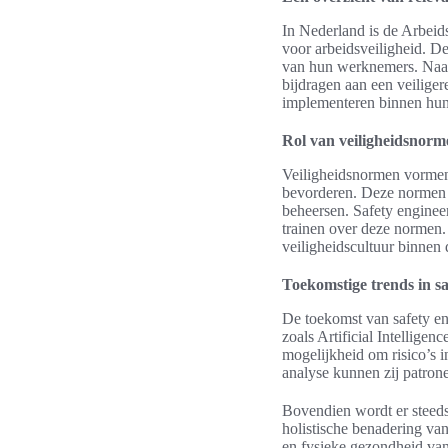
In Nederland is de Arbei
voor arbeidsveiligheid. D
van hun werknemers. Naast
bijdragen aan een veilige
implementeren binnen hun 
Rol van veiligheidsnorm
Veiligheidsnormen vormen 
bevorderen. Deze normen h
beheersen. Safety enginee
trainen over deze normen.
veiligheidscultuur binnen 
Toekomstige trends in sa
De toekomst van safety eng
zoals Artificial Intellige
mogelijkheid om risico’s 
analyse kunnen zij patron
Bovendien wordt er steeds
holistische benadering va
en fysieke gezondheid van