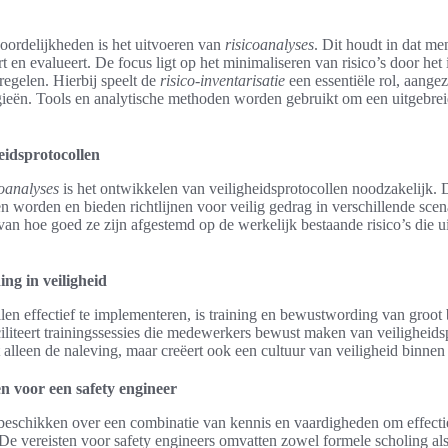
oordelijkheden is het uitvoeren van
risicoanalyses
. Dit houdt in dat me
 en evalueert. De focus ligt op het minimaliseren van risico’s door he
regelen. Hierbij speelt de
risico-inventarisatie
een essentiële rol, aange
egieën. Tools en analytische methoden worden gebruikt om een uitgebreid
eidsprotocollen
coanalyses
is het ontwikkelen van veiligheidsprotocollen noodzakelijk. 
n worden en bieden richtlijnen voor veilig gedrag in verschillende scenar
van hoe goed ze zijn afgestemd op de werkelijk bestaande risico’s die u
ng in veiligheid
len effectief te implementeren, is training en bewustwording van groot 
ciliteert trainingssessies die medewerkers bewust maken van veiligheid
t alleen de naleving, maar creëert ook een cultuur van veiligheid binnen 
n voor een safety engineer
beschikken over een combinatie van kennis en vaardigheden om effectie
 De vereisten voor safety engineers omvatten zowel formele scholing als 