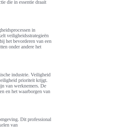
e die in essentie draait
igheidsprocessen in
elt veiligheidsstrategieën
bij het bevorderen van een
ten onder andere het
ische industrie. Veiligheid
igheid prioriteit krijgt.
lzijn van werknemers. De
elen en het waarborgen van
omgeving. Dit professional
kelen van