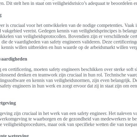
n. Dit stelt hen in staat om veiligheidsrisico’s adequaat te beoordelen e
g
er is cruciaal voor het ontwikkelen van de nodige competenties. Vaak i
d vakgebied vereist. Gedegen kennis van veiligheidsprincipes is belangr
ikkelen van veiligheidsprotocollen. Bovendien zijn er verschillende cert
 de vaardigheden van safety engineers valideren. Deze certificeringe
n kennis willen uitbreiden en hun waarde op de arbeidsmarkt willen ver
e vaardigheden
 en certificering, moeten safety engineers beschikken over sterke soft s
ossend denken en teamwork zijn cruciaal in hun rol. Technische vaard
lingssoftware en kennis van veiligheidsnormen, zijn even belangrijk. 
afety engineers in hun werk en zorgt ervoor dat zij in staat zijn om e
etgeving
eving zijn cruciaal in het werk van een safety engineer. Het naleven v
 werkomgeving te waarborgen en de gezondheid van medewerkers te bes
 veiligheidsprocedures, maar ook van specifieke wetten die van toepassi
ante wetgeving