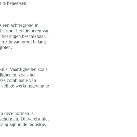
n te beheersen.
s een achtergrond in
ijk voor het uitvoeren van
ificeringen beschikbaar,
n zijn van groot belang
groten.
kills. Vaardigheden zoals
igheden, zoals het
Deze combinatie van
en veilige werkomgeving te
an deze normen is
chermen. Dit vereist niet
ng zijn in de industrie.