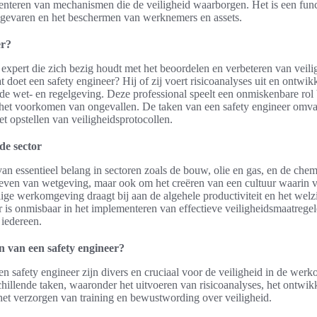
enteren van mechanismen die de veiligheid waarborgen. Het is een functi
 gevaren en het beschermen van werknemers en assets.
er?
 expert die zich bezig houdt met het beoordelen en verbeteren van veil
 doet een safety engineer? Hij of zij voert risicoanalyses uit en ontwikk
de wet- en regelgeving. Deze professional speelt een onmiskenbare rol 
het voorkomen van ongevallen. De taken van een safety engineer omvat
et opstellen van veiligheidsprotocollen.
de sector
van essentieel belang in sectoren zoals de bouw, olie en gas, en de chem
leven van wetgeving, maar ook om het creëren van een cultuur waarin veil
ilige werkomgeving draagt bij aan de algehele productiviteit en het we
er is onmisbaar in het implementeren van effectieve veiligheidsmaatreg
 iedereen.
 van een safety engineer?
safety engineer zijn divers en cruciaal voor de veiligheid in de werk
chillende taken, waaronder het uitvoeren van risicoanalyses, het ontwik
 het verzorgen van training en bewustwording over veiligheid.