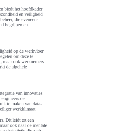
n biedt het hoofdkader
ezondheid en veiligheid
ubeheer, die eveneens
ed begrijpen en
iligheid op de werkvloer
regelen om deze te
en, maar ook werknemers
rkt de algehele
tegratie van innovaties
y engineers de
ruik te maken van data-
eiliger werkklimaat.
 Dit leidt tot een
, maar ook naar de mentale
e strategieën die zich