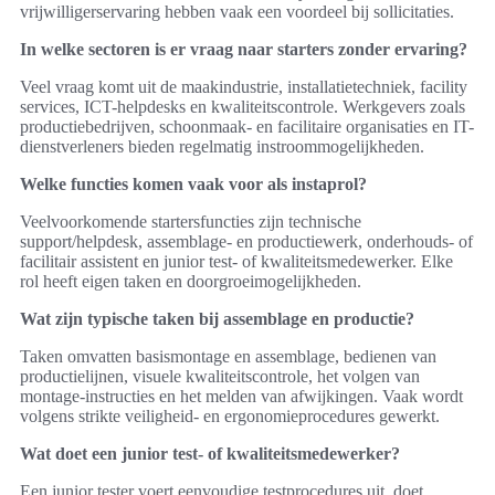
vrijwilligerservaring hebben vaak een voordeel bij sollicitaties.
In welke sectoren is er vraag naar starters zonder ervaring?
Veel vraag komt uit de maakindustrie, installatietechniek, facility
services, ICT-helpdesks en kwaliteitscontrole. Werkgevers zoals
productiebedrijven, schoonmaak- en facilitaire organisaties en IT-
dienstverleners bieden regelmatig instroommogelijkheden.
Welke functies komen vaak voor als instaprol?
Veelvoorkomende startersfuncties zijn technische
support/helpdesk, assemblage- en productiewerk, onderhouds- of
facilitair assistent en junior test- of kwaliteitsmedewerker. Elke
rol heeft eigen taken en doorgroeimogelijkheden.
Wat zijn typische taken bij assemblage en productie?
Taken omvatten basismontage en assemblage, bedienen van
productielijnen, visuele kwaliteitscontrole, het volgen van
montage-instructies en het melden van afwijkingen. Vaak wordt
volgens strikte veiligheid- en ergonomieprocedures gewerkt.
Wat doet een junior test- of kwaliteitsmedewerker?
Een junior tester voert eenvoudige testprocedures uit, doet