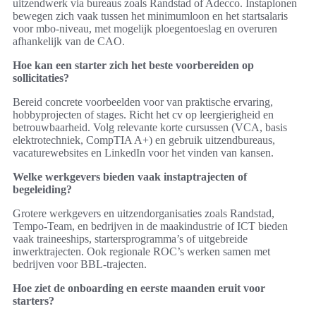
uitzendwerk via bureaus zoals Randstad of Adecco. Instaplonen
bewegen zich vaak tussen het minimumloon en het startsalaris
voor mbo-niveau, met mogelijk ploegentoeslag en overuren
afhankelijk van de CAO.
Hoe kan een starter zich het beste voorbereiden op
sollicitaties?
Bereid concrete voorbeelden voor van praktische ervaring,
hobbyprojecten of stages. Richt het cv op leergierigheid en
betrouwbaarheid. Volg relevante korte cursussen (VCA, basis
elektrotechniek, CompTIA A+) en gebruik uitzendbureaus,
vacaturewebsites en LinkedIn voor het vinden van kansen.
Welke werkgevers bieden vaak instaptrajecten of
begeleiding?
Grotere werkgevers en uitzendorganisaties zoals Randstad,
Tempo-Team, en bedrijven in de maakindustrie of ICT bieden
vaak traineeships, startersprogramma’s of uitgebreide
inwerktrajecten. Ook regionale ROC’s werken samen met
bedrijven voor BBL-trajecten.
Hoe ziet de onboarding en eerste maanden eruit voor
starters?