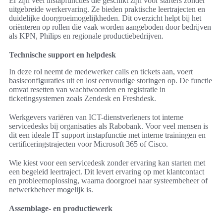
Er zijn veel instapfuncties die geschikt zijn voor starters zonder
uitgebreide werkervaring. Ze bieden praktische leertrajecten en
duidelijke doorgroeimogelijkheden. Dit overzicht helpt bij het
oriënteren op rollen die vaak worden aangeboden door bedrijven
als KPN, Philips en regionale productiebedrijven.
Technische support en helpdesk
In deze rol neemt de medewerker calls en tickets aan, voert
basisconfiguraties uit en lost eenvoudige storingen op. De functie
omvat resetten van wachtwoorden en registratie in
ticketingsystemen zoals Zendesk en Freshdesk.
Werkgevers variëren van ICT-dienstverleners tot interne
servicedesks bij organisaties als Rabobank. Voor veel mensen is
dit een ideale IT support instapfunctie met interne trainingen en
certificeringstrajecten voor Microsoft 365 of Cisco.
Wie kiest voor een servicedesk zonder ervaring kan starten met
een begeleid leertraject. Dit levert ervaring op met klantcontact
en probleemoplossing, waarna doorgroei naar systeembeheer of
netwerkbeheer mogelijk is.
Assemblage- en productiewerk