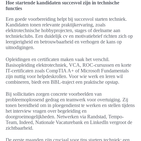
Hoe startende kandidaten succesvol zijn in technische
functies
Een goede voorbereiding helpt bij succesvol starten techniek.
Kandidaten tonen relevante praktijkervaring, zoals
elektrotechnische hobbyprojecten, stages of deelname aan
techniekclubs. Een duidelijk cv en motivatiebrief richten zich op
leergierigheid en betrouwbaarheid en verhogen de kans op
uitnodigingen.
Opleidingen en certificaten maken vaak het verschil.
Basisopleiding elektrotechniek, VCA, ROC-cursussen en korte
IT-certificaten zoals CompTIA A+ of Microsoft Fundamentals
zijn nuttig voor helpdeskrollen. Voor wie werk en leren wil
combineren, biedt een BBL-traject een praktische opstap.
Bij sollicitaties zorgen concrete voorbeelden van
probleemoplossend gedrag en teamwerk voor overtuiging. Zij
tonen bereidheid om in ploegendienst te werken en stellen tijdens
het interview vragen over begeleiding en
doorgroeimogelijkheden. Netwerken via Randstad, Tempo-
Team, Indeed, Nationale Vacaturebank en LinkedIn vergroot de
zichtbaarheid.
De eerste maanden zijn cruciaal voor tips starters techniek: een