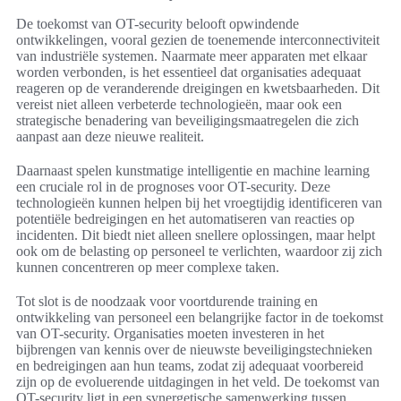
De toekomst van OT-security belooft opwindende
ontwikkelingen, vooral gezien de toenemende interconnectiviteit
van industriële systemen. Naarmate meer apparaten met elkaar
worden verbonden, is het essentieel dat organisaties adequaat
reageren op de veranderende dreigingen en kwetsbaarheden. Dit
vereist niet alleen verbeterde technologieën, maar ook een
strategische benadering van beveiligingsmaatregelen die zich
aanpast aan deze nieuwe realiteit.
Daarnaast spelen kunstmatige intelligentie en machine learning
een cruciale rol in de prognoses voor OT-security. Deze
technologieën kunnen helpen bij het vroegtijdig identificeren van
potentiële bedreigingen en het automatiseren van reacties op
incidenten. Dit biedt niet alleen snellere oplossingen, maar helpt
ook om de belasting op personeel te verlichten, waardoor zij zich
kunnen concentreren op meer complexe taken.
Tot slot is de noodzaak voor voortdurende training en
ontwikkeling van personeel een belangrijke factor in de toekomst
van OT-security. Organisaties moeten investeren in het
bijbrengen van kennis over de nieuwste beveiligingstechnieken
en bedreigingen aan hun teams, zodat zij adequaat voorbereid
zijn op de evoluerende uitdagingen in het veld. De toekomst van
OT-security ligt in een synergetische samenwerking tussen