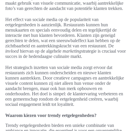
maakt gebruik van visuele communicatie, waarbij aantrekkelijke
foto’s van gerechten de aandacht van potentiële klanten trekken.
Het effect van sociale media op de populariteit van
eetgelegenheden is aanzienlijk. Restaurants kunnen hun
menukaarten en specials eenvoudig delen en tegelijkertijd de
interactie met hun klanten bevorderen. Klanten zijn geneigd
gerechten te delen, wat een sneeuwbaleffect kan hebben op de
zichtbaarheid en aantrekkingskracht van een restaurant. De
invloed
hiervan op de algehele
marketing
strategie is cruciaal voor
succes in de hedendaagse culinaire markt.
Het strategisch inzetten van sociale media zorgt ervoor dat
restaurants zich kunnen onderscheiden en nieuwe klanten
kunnen aantrekken. Door creatieve campagnes en aantrekkelijke
visuele content kunnen zij niet alleen hun venue onder de
aandacht brengen, maar ook hun merk opbouwen en
onderhouden. Het doel is simpel: de klantervaring verbeteren en
een gemeenschap rondom de eetgelegenheid creëren, waarbij
sociaal engagement leidt tot loyaliteit.
Waarom kiezen voor trendy eetgelegenheden?
Trendy eetgelegenheden bieden een unieke combinatie van
ambiance en innovatie, die essentieel is voor een onvergetelijke