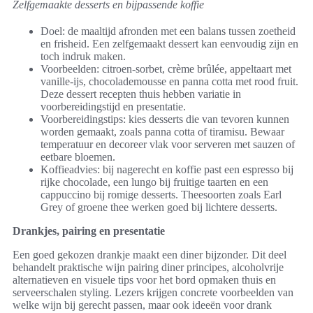
Zelfgemaakte desserts en bijpassende koffie
Doel: de maaltijd afronden met een balans tussen zoetheid
en frisheid. Een zelfgemaakt dessert kan eenvoudig zijn en
toch indruk maken.
Voorbeelden: citroen-sorbet, crème brûlée, appeltaart met
vanille-ijs, chocolademousse en panna cotta met rood fruit.
Deze dessert recepten thuis hebben variatie in
voorbereidingstijd en presentatie.
Voorbereidingstips: kies desserts die van tevoren kunnen
worden gemaakt, zoals panna cotta of tiramisu. Bewaar
temperatuur en decoreer vlak voor serveren met sauzen of
eetbare bloemen.
Koffieadvies: bij nagerecht en koffie past een espresso bij
rijke chocolade, een lungo bij fruitige taarten en een
cappuccino bij romige desserts. Theesoorten zoals Earl
Grey of groene thee werken goed bij lichtere desserts.
Drankjes, pairing en presentatie
Een goed gekozen drankje maakt een diner bijzonder. Dit deel
behandelt praktische wijn pairing diner principes, alcoholvrije
alternatieven en visuele tips voor het bord opmaken thuis en
serveerschalen styling. Lezers krijgen concrete voorbeelden van
welke wijn bij gerecht passen, maar ook ideeën voor drank