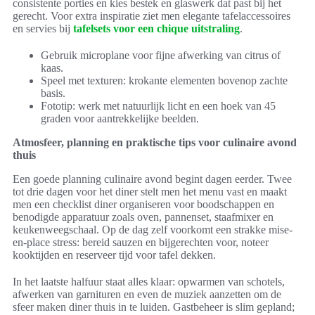
consistente porties en kies bestek en glaswerk dat past bij het
gerecht. Voor extra inspiratie ziet men elegante tafelaccessoires
en servies bij
tafelsets voor een chique uitstraling
.
Gebruik microplane voor fijne afwerking van citrus of
kaas.
Speel met texturen: krokante elementen bovenop zachte
basis.
Fototip: werk met natuurlijk licht en een hoek van 45
graden voor aantrekkelijke beelden.
Atmosfeer, planning en praktische tips voor culinaire avond
thuis
Een goede planning culinaire avond begint dagen eerder. Twee
tot drie dagen voor het diner stelt men het menu vast en maakt
men een checklist diner organiseren voor boodschappen en
benodigde apparatuur zoals oven, pannenset, staafmixer en
keukenweegschaal. Op de dag zelf voorkomt een strakke mise-
en-place stress: bereid sauzen en bijgerechten voor, noteer
kooktijden en reserveer tijd voor tafel dekken.
In het laatste halfuur staat alles klaar: opwarmen van schotels,
afwerken van garnituren en even de muziek aanzetten om de
sfeer maken diner thuis in te luiden. Gastbeheer is slim gepland;