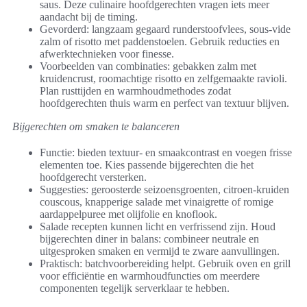
saus. Deze culinaire hoofdgerechten vragen iets meer
aandacht bij de timing.
Gevorderd: langzaam gegaard runderstoofvlees, sous-vide
zalm of risotto met paddenstoelen. Gebruik reducties en
afwerktechnieken voor finesse.
Voorbeelden van combinaties: gebakken zalm met
kruidencrust, roomachtige risotto en zelfgemaakte ravioli.
Plan rusttijden en warmhoudmethodes zodat
hoofdgerechten thuis warm en perfect van textuur blijven.
Bijgerechten om smaken te balanceren
Functie: bieden textuur- en smaakcontrast en voegen frisse
elementen toe. Kies passende bijgerechten die het
hoofdgerecht versterken.
Suggesties: geroosterde seizoensgroenten, citroen-kruiden
couscous, knapperige salade met vinaigrette of romige
aardappelpuree met olijfolie en knoflook.
Salade recepten kunnen licht en verfrissend zijn. Houd
bijgerechten diner in balans: combineer neutrale en
uitgesproken smaken en vermijd te zware aanvullingen.
Praktisch: batchvoorbereiding helpt. Gebruik oven en grill
voor efficiëntie en warmhoudfuncties om meerdere
componenten tegelijk serverklaar te hebben.