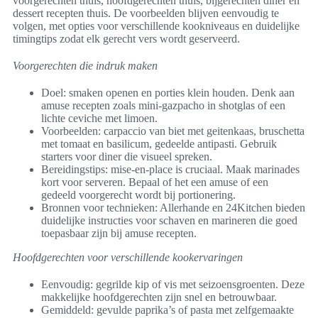
voorgerechten thuis, hoofdgerechten thuis, bijgerechten diner en
dessert recepten thuis. De voorbeelden blijven eenvoudig te
volgen, met opties voor verschillende kookniveaus en duidelijke
timingtips zodat elk gerecht vers wordt geserveerd.
Voorgerechten die indruk maken
Doel: smaken openen en porties klein houden. Denk aan
amuse recepten zoals mini-gazpacho in shotglas of een
lichte ceviche met limoen.
Voorbeelden: carpaccio van biet met geitenkaas, bruschetta
met tomaat en basilicum, gedeelde antipasti. Gebruik
starters voor diner die visueel spreken.
Bereidingstips: mise-en-place is cruciaal. Maak marinades
kort voor serveren. Bepaal of het een amuse of een
gedeeld voorgerecht wordt bij portionering.
Bronnen voor technieken: Allerhande en 24Kitchen bieden
duidelijke instructies voor schaven en marineren die goed
toepasbaar zijn bij amuse recepten.
Hoofdgerechten voor verschillende kookervaringen
Eenvoudig: gegrilde kip of vis met seizoensgroenten. Deze
makkelijke hoofdgerechten zijn snel en betrouwbaar.
Gemiddeld: gevulde paprika’s of pasta met zelfgemaakte