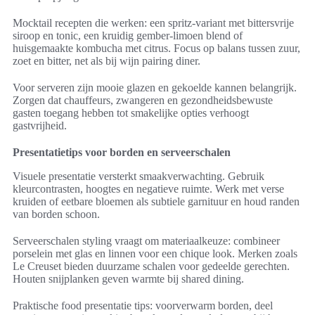
Mocktail recepten die werken: een spritz-variant met bittersvrije
siroop en tonic, een kruidig gember-limoen blend of
huisgemaakte kombucha met citrus. Focus op balans tussen zuur,
zoet en bitter, net als bij wijn pairing diner.
Voor serveren zijn mooie glazen en gekoelde kannen belangrijk.
Zorgen dat chauffeurs, zwangeren en gezondheidsbewuste
gasten toegang hebben tot smakelijke opties verhoogt
gastvrijheid.
Presentatietips voor borden en serveerschalen
Visuele presentatie versterkt smaakverwachting. Gebruik
kleurcontrasten, hoogtes en negatieve ruimte. Werk met verse
kruiden of eetbare bloemen als subtiele garnituur en houd randen
van borden schoon.
Serveerschalen styling vraagt om materiaalkeuze: combineer
porselein met glas en linnen voor een chique look. Merken zoals
Le Creuset bieden duurzame schalen voor gedeelde gerechten.
Houten snijplanken geven warmte bij shared dining.
Praktische food presentatie tips: voorverwarm borden, deel