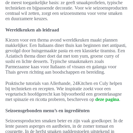
de meest toegankelijke basis: ze geeft smaakprofielen, typische
technieken en bijpassende decoratie. Voor wie seizoensproducten
centraal wil zetten, zorgt een seizoensmenu voor verse smaken
en duurzamere keuzes.
Wereldkeuken als leidraad
Kiezen voor een thema avond wereldkeuken maakt plannen
makkelijker. Een Italiaans diner thuis kan beginnen met antipasti,
gevolgd door huisgemaakte pasta en een klassieke tiramisu. Een
Aziatisch thema diner doet dat met tom yum, groene curry of
sushi en lichte desserts. Typische smaakmakers zoals
Parmezaanse kaas voor Italiaans of vissaus en galanga voor
Thais geven richting aan boodschappen en bereiding.
Praktische tutorials van Allerhande, 24Kitchen en Culy helpen
bij technieken en recepten. Wie inspiratie zoekt voor een
vegetarisch hoofdgerecht kan bijvoorbeeld een groentelasagne
met spinazie en ricotta proberen, beschreven op
deze pagina
.
Seizoensgebonden menu’s en ingrediënten
Seizoensproducten smaken beter en zijn vaak goedkoper. In de
lente passen asperges en aardbeien, in de zomer tomaat en
courgette. In de herfst smaken paddenstoelen uitstekend in