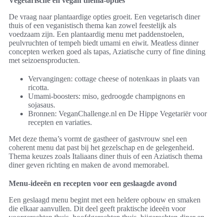
Vegetarische en vegan thema-opties
De vraag naar plantaardige opties groeit. Een vegetarisch diner
thuis of een veganistisch thema kan zowel feestelijk als
voedzaam zijn. Een plantaardig menu met paddenstoelen,
peulvruchten of tempeh biedt umami en eiwit. Meatless dinner
concepten werken goed als tapas, Aziatische curry of fine dining
met seizoensproducten.
Vervangingen: cottage cheese of notenkaas in plaats van
ricotta.
Umami-boosters: miso, gedroogde champignons en
sojasaus.
Bronnen: VeganChallenge.nl en De Hippe Vegetariër voor
recepten en variaties.
Met deze thema’s vormt de gastheer of gastvrouw snel een
coherent menu dat past bij het gezelschap en de gelegenheid.
Thema keuzes zoals Italiaans diner thuis of een Aziatisch thema
diner geven richting en maken de avond memorabel.
Menu-ideeën en recepten voor een geslaagde avond
Een geslaagd menu begint met een heldere opbouw en smaken
die elkaar aanvullen. Dit deel geeft praktische ideeën voor