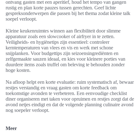
ontvang gasten met een aperitief, houd het tempo van gangen
rustig en plan korte pauzes tussen gerechten. Geef lichte
gespreksonderwerpen die passen bij het thema zodat kleine talk
soepel verloopt.
Kleine keukenruimtes winnen aan flexibiliteit door slimme
apparatuur zoals een slowcooker of airfryer in te zetten.
Veiligheids- en hygiënetips zijn essentieel: controleer
kerntemperaturen van vlees en vis en werk met schone
snijplanken. Voor budgettips zijn seizoensingrediënten en
zelfgemaakte sauzen ideaal, en kies voor kleinere porties van
duurdere items zoals truffel om beleving te behouden zonder
hoge kosten.
Na afloop helpt een korte evaluatie: ruim systematisch af, bewaar
restjes verstandig en vraag gasten om korte feedback om
toekomstige avonden te verbeteren. Een eenvoudige checklist
diner organiseren met taken voor opruimen en restjes zorgt dat de
avond netjes eindigt en dat de volgende planning culinaire avond
nog soepeler verloopt.
Meer