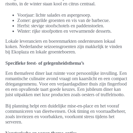
risotto, in de winter staan kool en citrus centraal.
Voorjaar: lichte salades en aspergesoep.
Zomer: gegrilde groenten en vis van de barbecue.
Herfst: stevige stoofschotels en paddenstoelen.
Winter: rijke stoofpotten en verwarmende desserts.
Lokale leveranciers en boerenmarkten ondersteunen lokaal
koken. Nederlandse seizoensgroenten zijn makkelijk te vinden
bij Ekoplaza en lokale groenteboeren.
Specifieke feest- of gelegenheidsthema’s
Een themafeest diner laat ruimte voor persoonlijke invulling. Een
romantische culinaire avond vraagt om kaarslicht en een compact
driegangenmenu. Voor een verjaardagsdiner thuis zijn fingerfood
en een opvallende taart goede keuzes. Een jubileum diner kan
juist uitpakken met luxe producten zoals oesters of truffelrisotto.
Bij planning helpt een duidelijke mise-en-place en het vooraf
communiceren van dieetwensen. Ook timing en voorraadbeheer,
zoals invriezen en voorbakken, voorkomt stress tijdens het
serveren.