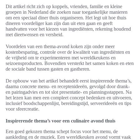
Dit artikel richt zich op koppels, vrienden, familie en kleine
groepen in Nederland die zoeken naar toegankelijke manieren
om een speciaal diner thuis organiseren. Het legt uit hoe thuis
dineren voordeliger kan zijn dan uit eten gaan en geeft
handvatten voor het kiezen van ingrediënten, rekening houdend
met dieetwensen en versheid.
Voordelen van een thema-avond koken zijn onder meer
kostenbesparing, controle over de kwaliteit van ingrediënten en
de vrijheid om te experimenteren met wereldkeukens en
seizoensproducten. Bovendien versterkt het samen koken en eten
de sociale band tussen gasten en gastheren.
De opbouw van het artikel behandelt eerst inspirerende thema’s,
daarna concrete menu- en receptenideeën, gevolgd door drank-
en pairingadvies en tot slot presentatie- en planningsstappen. Na
het lezen kan men een compleet concept bedenken en uitvoeren,
inclusief boodschappenlijst, bereidingstijd, serveerideeën en tips
voor sfeercreatie.
Inspirerende thema’s voor een culinaire avond thuis
Een goed gekozen thema schept focus voor het menu, de
aankleding en de muziek. Een wereldkeuken avond vormt vaak