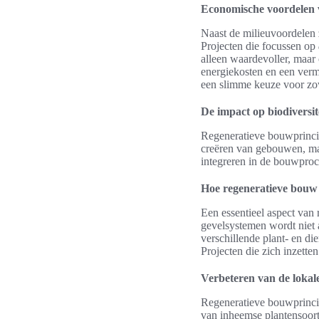
Economische voordelen 
Naast de milieuvoordelen 
Projecten die focussen op
alleen waardevoller, maar 
energiekosten en een verm
een slimme keuze voor zo
De impact op biodiversit
Regeneratieve bouwprincipe
creëren van gebouwen, maa
integreren in de bouwproc
Hoe regeneratieve bouw
Een essentieel aspect van
gevelsystemen wordt niet 
verschillende plant- en di
Projecten die zich inzette
Verbeteren van de lokale
Regeneratieve bouwprincip
van inheemse plantensoorte