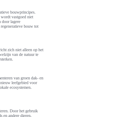
atieve bouwprincipes.
 wordt vastgoed niet
n door lagere
 regeneratieve bouw tot
cht zich niet alleen op het
elzijn van de natuur te
sterken.
menteren van groen dak- en
 nieuw leefgebied voor
 lokale ecosystemen.
teren. Door het gebruik
ls en andere dieren,