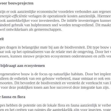
voor bouwprojecten
zijn er ook aanzienlijke economische voordelen verbonden aan regener
energie-efficiëntie
verlagen de operationele kosten aanzienlijk. Hiermee
ook aantrekkelijker voor investeerders. De initiële investeringen kunne
inderd gebruik van hulpbronnen snel worden terugverdiend. Dit maakt
wel ontwikkelaars als gemeenschappen.
eit
s dragen in belangrijke mate bij aan de biodiversiteit. Dit type bouw ri
r ook op het optimaliseren van de relatie met de omgeving. Door het w
essen, kunnen nieuwe projecten ecosystemen ondersteunen en zelfs ver
 bijdraagt aan ecosystemen
 regeneratieve bouw is de focus op natuurlijke habitats. Door het imple
alleen de esthetiek van een gebouw verbeterd, maar ontstaat er ook een
ersoorten. Dit bevordert de biodiversiteit en versterkt de veerkracht van
n voor deze praktijken tonen aan hoe succesvol deze integratie kan zijn.
 fauna en flora
es hebben de potentie om de lokale flora en fauna aanzienlijk te verbe
n en het creëren van ruimtes die aantrekkelijk zijn voor insecten, voge