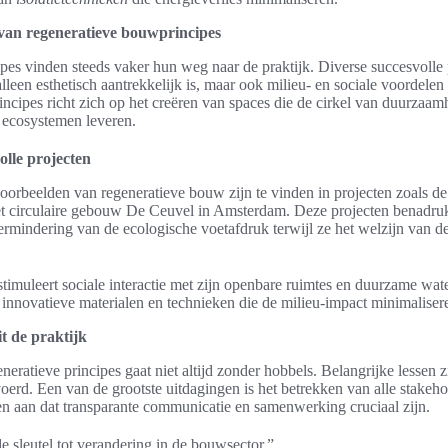
van regeneratieve bouwprincipes
es vinden steeds vaker hun weg naar de praktijk. Diverse succesvolle
lleen esthetisch aantrekkelijk is, maar ook milieu- en sociale voordelen
ncipes richt zich op het creëren van spaces die de cirkel van duurzaamh
e ecosystemen leveren.
olle projecten
rbeelden van regeneratieve bouw zijn te vinden in projecten zoals de
t circulaire gebouw De Ceuvel in Amsterdam. Deze projecten benadru
ermindering van de ecologische voetafdruk terwijl ze het welzijn van 
imuleert sociale interactie met zijn openbare ruimtes en duurzame wat
innovatieve materialen en technieken die de milieu-impact minimaliser
it de praktijk
ratieve principes gaat niet altijd zonder hobbels. Belangrijke lessen zij
evoerd. Een van de grootste uitdagingen is het betrekken van alle stakeho
en aan dat transparante communicatie en samenwerking cruciaal zijn.
 sleutel tot verandering in de bouwsector.”