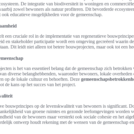
cosysteem. De integratie van biodiversiteit in woningen en commerciële
arbij zowel bewoners als natuur profiteren. Dit bevorderde ecosysteem
dt ook educatieve mogelijkheden voor de gemeenschap.
zaamheid
lt een cruciale rol in de implementatie van regeneratieve bouwprincipe
d en stakeholder participatie wordt een omgeving gecreëerd waarin d
aan. Dit leidt niet alleen tot betere bouwprojecten, maar ook tot een hec
gemeenschap
jecten is het van essentieel belang dat de gemeenschap zich betrokken v
 van diverse belanghebbenden, waaronder bewoners, lokale overheden e
iten op de lokale cultuur en behoeften. Deze
gemeenschapsbetrokkenh
ot de kans op het succes van het project.
aliteit
ve bouwprincipes op de levenskwaliteit van bewoners is significant. Do
ankelijkheid van groene ruimtes en gezonde leefomgevingen worden ve
ondheid van de bewoners maar versterkt ook sociale cohesie en het alge
delijk ontwerp houdt rekening met de wensen van de gemeenschap en l