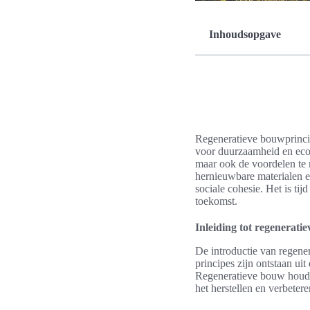
Inhoudsopgave
Regeneratieve bouwprincip
voor duurzaamheid en ecol
maar ook de voordelen te 
hernieuwbare materialen en
sociale cohesie. Het is t
toekomst.
Inleiding tot regenerati
De introductie van regene
principes zijn ontstaan ui
Regeneratieve bouw houdt i
het herstellen en verbeter