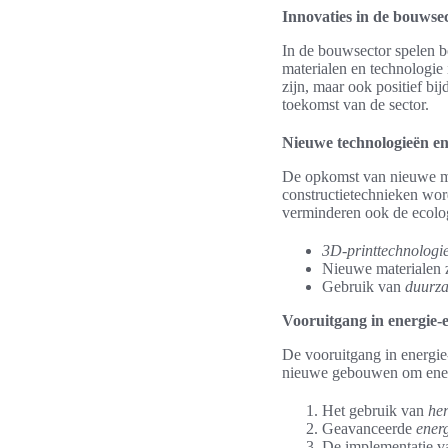
Innovaties in de bouwse
In de bouwsector spelen b
materialen en technologie
zijn, maar ook positief bi
toekomst van de sector.
Nieuwe technologieën en
De opkomst van nieuwe mat
constructietechnieken wor
verminderen ook de ecolog
3D-printtechnologi
Nieuwe materialen 
Gebruik van
duurza
Vooruitgang in energie-ef
De vooruitgang in energie-
nieuwe gebouwen om energi
Het gebruik van
he
Geavanceerde
ener
De implementatie 