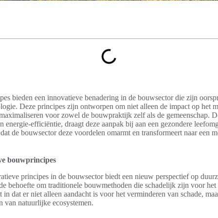
es bieden een innovatieve benadering in de bouwsector die zijn oorsp
ogie. Deze principes zijn ontworpen om niet alleen de impact op het mi
maximaliseren voor zowel de bouwpraktijk zelf als de gemeenschap. D
 energie-efficiëntie, draagt deze aanpak bij aan een gezondere leefomg
ijd dat de bouwsector deze voordelen omarmt en transformeert naar een 
eve bouwprincipes
ratieve principes in de bouwsector biedt een nieuw perspectief op duu
t de behoefte om traditionele bouwmethoden die schadelijk zijn voor he
n dat er niet alleen aandacht is voor het verminderen van schade, maar
en van natuurlijke ecosystemen.