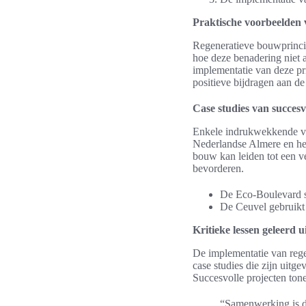
Praktische voorbeelden 
Regeneratieve bouwprincip
hoe deze benadering niet a
implementatie van deze pri
positieve bijdragen aan d
Case studies van succesv
Enkele indrukwekkende voo
Nederlandse Almere en he
bouw kan leiden tot een v
bevorderen.
De Eco-Boulevard st
De Ceuvel gebruikt 
Kritieke lessen geleerd u
De implementatie van regene
case studies die zijn uitg
Succesvolle projecten ton
“Samenwerking is de