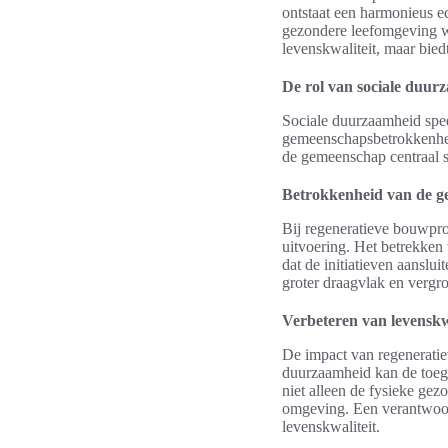
ontstaat een harmonieus e
gezondere leefomgeving wa
levenskwaliteit, maar bie
De rol van sociale duur
Sociale duurzaamheid spee
gemeenschapsbetrokkenhei
de gemeenschap centraal st
Betrokkenheid van de 
Bij regeneratieve bouwpro
uitvoering. Het betrekken
dat de initiatieven aanslu
groter draagvlak en vergro
Verbeteren van levenskw
De impact van regeneratie
duurzaamheid kan de toeg
niet alleen de fysieke gez
omgeving. Een verantwoor
levenskwaliteit.