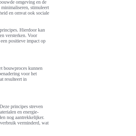
 gebouwde omgeving en de
 minimaliseren, stimuleert
heid en omvat ook sociale
principes. Hierdoor kan
en versterken. Voor
 een positieve impact op
het bouwproces kunnen
benadering voor het
t resulteert in
 Deze principes streven
terialen en energie-
n nog aantrekkelijker.
everbruik verminderd, wat