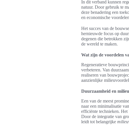
In dit verband kunnen reg
natuur. Door gebruik te m
deze benadering een toeko
en economische voordelen
Het succes van de bouwsec
hernieuwde focus op duur
degenen die betrokken zijn
de wereld te maken.
Wat zijn de voordelen v
Regeneratieve bouwprinci
verbeteren. Van duurzaamh
realiseren van bouwproject
aanzienlijke milieuvoordel
Duurzaamheid en milie
Een van de meest promine
naar een minimalisatie va
efficiënte technieken. H
Door de integratie van gr
leidt tot belangrijke
milieu