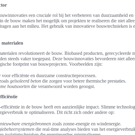
ctor
ouwinnovaties een cruciale rol bij het verbeteren van duurzaamheid en 
 in de bouw maken het mogelijk om projekten te realiseren die niet all
jdragen aan het milieu. Het gebruik van innovatieve bouwtechnieken is e
 materialen
erialen revolutioneert de bouw. Biobased producten, gerecycleerde m
den steeds vaker toegepast. Deze bouwinnovaties bevorderen niet alle
ische footprint van bouwprojecten. Voorbeelden zijn:
e
voor efficiënte en duurzame constructieprocessen.
zoals
geïsoleerd beton
die zorgen voor betere thermische prestaties.
me houtsoorten
die verantwoord worden geoogst.
ficiëntie
efficiëntie in de bouw heeft een aanzienlijke impact. Slimme technolog
everbruik te optimaliseren. Dit richt zich onder andere op:
rnieuwbare energiebronnen
zoals zonne-energie en windenergie.
giebeheersystemen
die real-time analyses bieden van het energieverbrui
van
isolatietechnieken
die energieverlies minimaliseren.