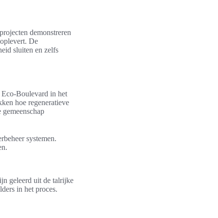
 projecten demonstreren
 oplevert. De
eid sluiten en zelfs
 Eco-Boulevard in het
kken hoe regeneratieve
de gemeenschap
erbeheer systemen.
en.
n geleerd uit de talrijke
lders in het proces.