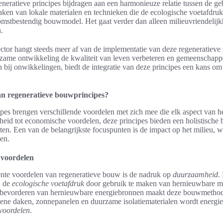
eneratieve principes bijdragen aan een harmonieuze relatie tussen de
aken van lokale materialen en technieken die de ecologische voetafdruk
mstbestendig bouwmodel. Het gaat verder dan alleen milieuvriendelijk
.
tor hangt steeds meer af van de implementatie van deze regeneratieve 
zame ontwikkeling de kwaliteit van leven verbeteren en gemeenschapp
 bij onwikkelingen, biedt de integratie van deze principes een kans om
an regeneratieve bouwprincipes?
pes brengen verschillende voordelen met zich mee die elk aspect van 
eid tot economische voordelen, deze principes bieden een holistische 
en. Een van de belangrijkste focuspunten is de impact op het milieu, wa
en.
uvoordelen
nte voordelen van regeneratieve bouw is de nadruk op
duurzaamheid
.
n de
ecologische voetafdruk
door gebruik te maken van hernieuwbare ma
et bevorderen van hernieuwbare energiebronnen maakt deze bouwmethode
oene daken, zonnepanelen en duurzame isolatiematerialen wordt energi
voordelen
.