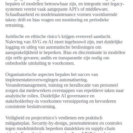
bepalen of modellen betrouwbaar zijn, en integratie met legacy-
systemen vereist vaak aangepaste API’s of middleware.
Schaalbaarheid en modelmaintenance vormen voortdurende
taken: drift en bias vragen om monitoring en periodieke
retraining.
Juridische en ethische risico’s krijgen evenveel aandacht.
Naleving van AVG en AI moet ingebouwd zijn, met duidelijke
logging en uitleg van automatische beslissingen om
aansprakelijkheid te beperken. Bias en discriminatie in modellen
zijn reële gevaren; audits en transparantie zijn nodig om
onbedoelde uitsluiting te voorkomen.
Organisatorische aspecten bepalen het succes van
implementatieoverwegingen automatisering.
Verandermanagement, training en herallocatie van personeel
zorgen dat medewerkers overstappen van repetitieve taken naar
analytische rollen. Duidelijke AI governance en
stakeholderbuy‑in voorkomen versnippering en bevorderen
consistente besluitvorming.
Veiligheid en projectrisico’s verdienen een praktisch
mitigatieplan. Security-by-design, penetratietesten en controles
tegen modelmisbruik beperken datalekken en supply‑chain