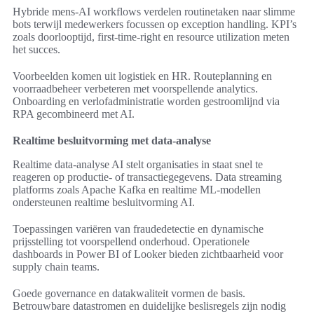
Hybride mens-AI workflows verdelen routinetaken naar slimme
bots terwijl medewerkers focussen op exception handling. KPI’s
zoals doorlooptijd, first-time-right en resource utilization meten
het succes.
Voorbeelden komen uit logistiek en HR. Routeplanning en
voorraadbeheer verbeteren met voorspellende analytics.
Onboarding en verlofadministratie worden gestroomlijnd via
RPA gecombineerd met AI.
Realtime besluitvorming met data-analyse
Realtime data-analyse AI stelt organisaties in staat snel te
reageren op productie- of transactiegegevens. Data streaming
platforms zoals Apache Kafka en realtime ML-modellen
ondersteunen realtime besluitvorming AI.
Toepassingen variëren van fraudedetectie en dynamische
prijsstelling tot voorspellend onderhoud. Operationele
dashboards in Power BI of Looker bieden zichtbaarheid voor
supply chain teams.
Goede governance en datakwaliteit vormen de basis.
Betrouwbare datastromen en duidelijke beslisregels zijn nodig