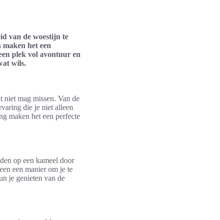
d van de woestijn te
n maken het een
 een plek vol avontuur en
at wils.
ut niet mag missen. Van de
varing die je niet alleen
ng maken het een perfecte
ijden op een kameel door
leen een manier om je te
un je genieten van de