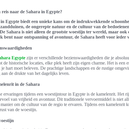
reis naar de Sahara in Egypte?
 in Egypte biedt een unieke kans om de indrukwekkende schoonhei
e zandduinen, de ongerepte natuur en de cultuur van de bedoeïene
 De Sahara is niet alleen de grootste woestijn ter wereld, maar ook
ek bent naar ontspanning of avontuur, de Sahara heeft voor ieder w
enswaardigheden
ahara Egypte
zijn er verschillende bezienswaardigheden die je absolu
de historische locaties, elke plek heeft zijn eigen charme. Het is een er
 je hart moet beleven. De prachtige landschappen en de rustige omgevi
aan de drukte van het dagelijks leven.
elenrit in de Sahara
 ervaringen tijdens een woestijntour in Egypte is de kamelenrit. Het r
voel van vrijheid en avontuur. Dit traditionele vervoermiddel is niet al
manier om de cultuur van de regio te ervaren. Tijdens een kamelenrit k
rust van de woestijn.
oestijn