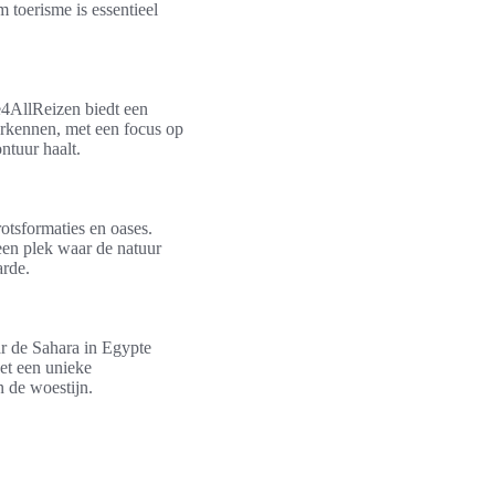
 toerisme is essentieel
te4AllReizen biedt een
erkennen, met een focus op
ntuur haalt.
otsformaties en oases.
 een plek waar de natuur
arde.
ar de Sahara in Egypte
et een unieke
n de woestijn.