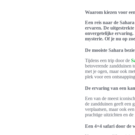
Waarom kiezen voor een 
Een reis naar de Sahara
ervaren. De uitgestrekt
onvergetelijke ervaring.
mysterie. Of je nu op zo
De mooiste Sahara bezi
Tijdens een trip door de
S
betoverende zandduinen tot 
met je ogen, maar ook met
plek voor een ontsnapping 
De ervaring van een kam
Een van de meest iconische
de zandduinen geeft een ge
verplaatsen, maar ook een 
prachtige uitzichten en de 
Een 4×4 safari door de w