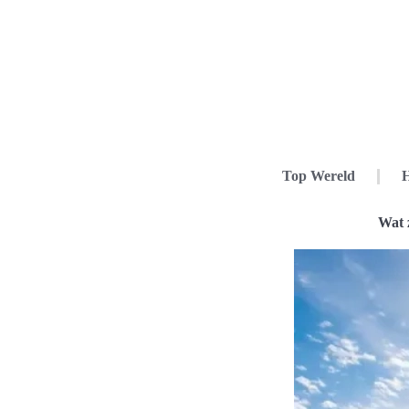
Top Wereld
H
Wat 