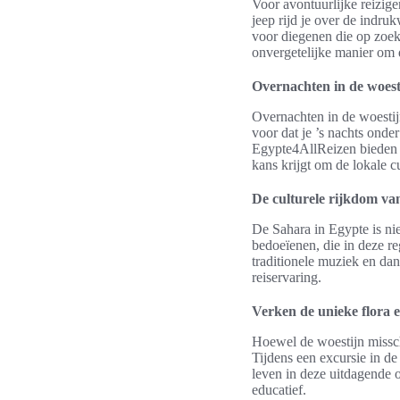
Voor avontuurlijke reizig
jeep rijd je over de indr
voor diegenen die op zoek
onvergetelijke manier om 
Overnachten in de woesti
Overnachten in de woestijn
voor dat je ’s nachts onde
Egypte4AllReizen bieden 
kans krijgt om de lokale cu
De culturele rijkdom va
De Sahara in Egypte is nie
bedoeïenen, die in deze re
traditionele muziek en dan
reiservaring.
Verken de unieke flora e
Hoewel de woestijn misschie
Tijdens een excursie in de
leven in deze uitdagende 
educatief.