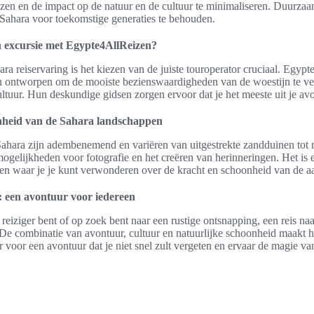
zen en de impact op de natuur en de cultuur te minimaliseren. Duurzaam
Sahara voor toekomstige generaties te behouden.
 excursie met Egypte4AllReizen?
ara reiservaring is het kiezen van de juiste touroperator cruciaal. Egyp
ijn ontworpen om de mooiste bezienswaardigheden van de woestijn te v
tuur. Hun deskundige gidsen zorgen ervoor dat je het meeste uit je avo
onheid van de Sahara landschappen
hara zijn adembenemend en variëren van uitgestrekte zandduinen tot r
mogelijkheden voor fotografie en het creëren van herinneringen. Het is
t en waar je je kunt verwonderen over de kracht en schoonheid van de a
: een avontuur voor iedereen
 reiziger bent of op zoek bent naar een rustige ontsnapping, een reis na
. De combinatie van avontuur, cultuur en natuurlijke schoonheid maakt h
voor een avontuur dat je niet snel zult vergeten en ervaar de magie va