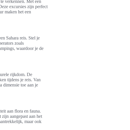
 te verkennen. Met een
eze excursies zijn perfect
uur maken het een
n Sahara reis. Stel je
perators zoals
ampings, waardoor je de
turele rijkdom. De
en tijdens je reis. Van
ra dimensie toe aan je
eit aan flora en fauna.
t zijn aangepast aan het
aantrekkelijk, maar ook