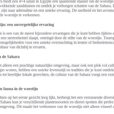
ers biedt een 4×4 safari in Egypte een spannende manier om de woestijn
ukwekkende zandduinen en ontdek je verborgen schatten van de Sahara. D
 zijn naar adrenaline en een unieke ervaring. De snelheid en het avont
de woestijn te verkennen.
jn: een onvergetelijke ervaring
 is een van de meest bijzondere ervaringen die je kunt hebben tijdens ee
r een sterrenhemel slaapt, omringd door de stilte van de woestijn. Touro
mogelijkheden voor een unieke overnachting in tenten of bedoeïenenc
ltuur van dichtbij te ervaren.
n de Sahara
t alleen een prachtige natuurlijke omgeving, maar ook een plek vol cul
gio wonen, hebben een unieke levensstijl en tradities die je kunt ontdekk
s tot heerlijke lokale gerechten, de cultuur van de Sahara voegt een ext
n fauna in de woestijn
n op het eerste gezicht leeg lijkt, herbergt het een verrassende diversit
 Sahara kun je verschillende plantensoorten en dieren spotten die perfec
omgeving. Dit maakt het verkennen van de woestijn niet alleen visueel 