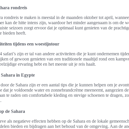
ahara rondreis
ra rondreis te maken is meestal in de maanden oktober tot april, wanne
mer kan de hitte intens zijn, waardoor het minder aangenaam is om de w
 juiste seizoen zorgt ervoor dat je optimaal kunt genieten van de pracht
te bieden heeft.
iteiten tijdens een woestijntour
 safari’s zijn er tal van andere activiteiten die je kunt ondernemen tijd
ijken of gewoon genieten van een traditionele maaltijd rond een kampvu
elzijdige ervaring hebt en het meeste uit je reis haalt.
e Sahara in Egypte
s door de Sahara zijn er een aantal tips die je kunnen helpen om je avon
or dat je voldoende water en zonnebrandcrème meeneemt, aangezien de 
 aan te raden om comfortabele kleding en stevige schoenen te dragen, zo
.
 op de Sahara
eve als negatieve effecten hebben op de Sahara en de lokale gemeensc
elen bieden en bijdragen aan het behoud van de omgeving. Aan de ande