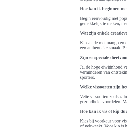
Hoe kan ik beginnen met
Begin eenvoudig met popul
gemakkelijk te maken, maa
Wat zijn enkele creatie
Kipsalade met mango en ca
een authentieke smaak. Bei
Zijn er speciale dieetvoo
Ja, de hoge eiwitinhoud van
verminderen van ontsteking
sporters.
Welke vissoorten zijn he
Vette vissoorten zoals za
gezondheidsvoordelen. Mag
Hoe kan ik vis of kip d
Kies bij voorkeur voor vi
of gekweekt. Voor kip is h