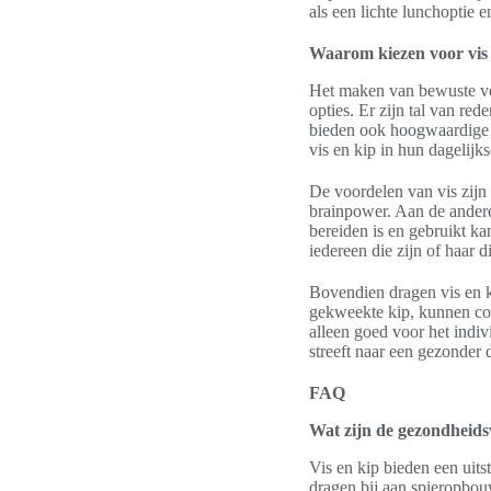
als een lichte lunchoptie 
Waarom kiezen voor vis o
Het maken van bewuste voe
opties. Er zijn tal van red
bieden ook hoogwaardige e
vis en kip in hun dagelij
De voordelen van vis zijn 
brainpower. Aan de andere
bereiden is en gebruikt ka
iedereen die zijn of haar 
Bovendien dragen vis en k
gekweekte kip, kunnen co
alleen goed voor het indiv
streeft naar een gezonder d
FAQ
Wat zijn de gezondheids
Vis en kip bieden een uit
dragen bij aan spieropbou