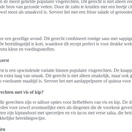
n de meest geliefde populaire visgerechten. Dit gerecht is niet alleen e
nde bron van gezonde vetten. Door de zalm te kruiden met een beetje citro
owel mooi als smaakvol is. Serveer het met een frisse salade of geroost
oor een gezellige avond. Dit gerecht combineert romige saus met sappig
e bereidingstijd is kort, waardoor dit recept perfect is voor drukke we
xtra kleur en voedingsstoffen.
orst
t is een opwindende variatie binnen populaire visgerechten. De knapp
n extra laag van smaak. Dit gerecht is niet alleen smakelijk, maar ook
n voedzame maaltijd is. Serveer het met aardappelpuree of quinoa voor
rechten met vis of kip?
e gerechten zijn er talloze opties voor liefhebbers van vis en kip. De d
eden voor zowel avontuurlijke eters als diegenen die de voorkeur geven
n zijn kiptandoori met specerijen en vis tacos met verse salsa, die be
kelijke bereidingswijze.
jen