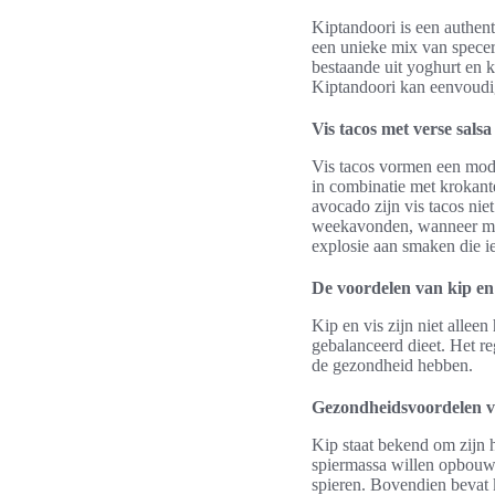
Kiptandoori is een authent
een unieke mix van speceri
bestaande uit yoghurt en k
Kiptandoori kan eenvoudig 
Vis tacos met verse salsa
Vis tacos vormen een mode
in combinatie met krokante
avocado zijn vis tacos nie
weekavonden, wanneer men 
explosie aan smaken die i
De voordelen van kip en v
Kip en vis zijn niet allee
gebalanceerd dieet. Het r
de gezondheid hebben.
Gezondheidsvoordelen v
Kip staat bekend om zijn 
spiermassa willen opbouwe
spieren. Bovendien bevat 