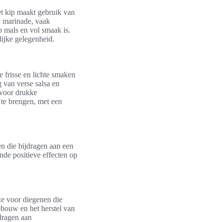
et kip maakt gebruik van
e marinade, vaak
p mals en vol smaak is.
lijke gelegenheid.
 frisse en lichte smaken
g van verse salsa en
l voor drukke
 te brengen, met een
en die bijdragen aan een
nde positieve effecten op
ze voor diegenen die
pbouw en het herstel van
dragen aan