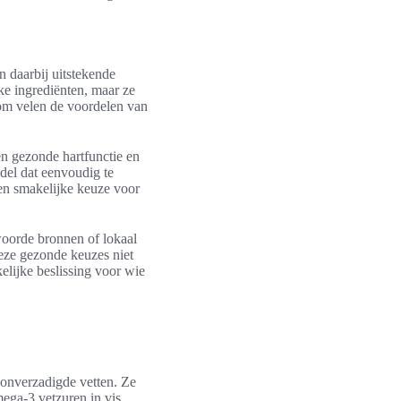
 daarbij uitstekende
ijke ingrediënten, maar ze
rom velen de voordelen van
een gezonde hartfunctie en
del dat eenvoudig te
 en smakelijke keuze voor
woorde bronnen of lokaal
eze gezonde keuzes niet
elijke beslissing voor wie
 onverzadigde vetten. Ze
ega-3 vetzuren in vis.