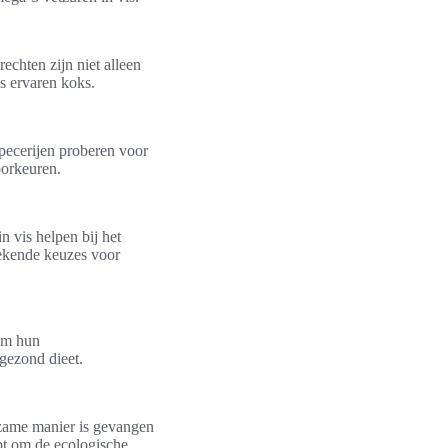
echten zijn niet alleen
s ervaren koks.
pecerijen proberen voor
oorkeuren.
n vis helpen bij het
tekende keuzes voor
 om hun
gezond dieet.
rzame manier is gevangen
lpt om de ecologische