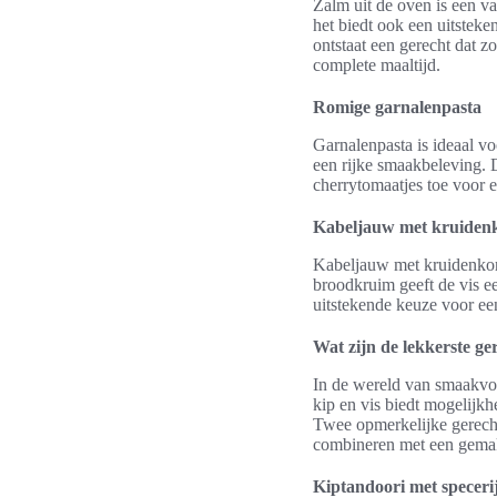
Zalm uit de oven is een va
het biedt ook een uitsteke
ontstaat een gerecht dat z
complete maaltijd.
Romige garnalenpasta
Garnalenpasta is ideaal v
een rijke smaakbeleving. D
cherrytomaatjes toe voor e
Kabeljauw met kruidenk
Kabeljauw met kruidenkors
broodkruim geeft de vis ee
uitstekende keuze voor ee
Wat zijn de lekkerste ge
In de wereld van smaakvoll
kip en vis biedt mogelijkh
Twee opmerkelijke gerechte
combineren met een gemak
Kiptandoori met speceri