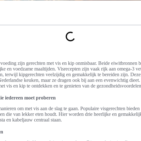
voeding zijn gerechten met vis en kip onmisbaar. Beide eiwitbronnen b
jke en voedzame maaltijden. Visrecepten zijn vaak rijk aan omega-3 ve
n, terwijl kipgerechten veelzijdig en gemakkelijk te bereiden zijn. Deze
 Nederlandse keuken, maar ze dragen ook bij aan een evenwichtig dieet. D
et vis en kip te ontdekken en te genieten van de gezondheidsvoordelen
die iedereen moet proberen
manieren om met vis aan de slag te gaan. Populaire visgerechten bieden 
een die van lekker eten houdt. Hier worden drie heerlijke en gemakkeli
ta en kabeljauw centraal staan.
en