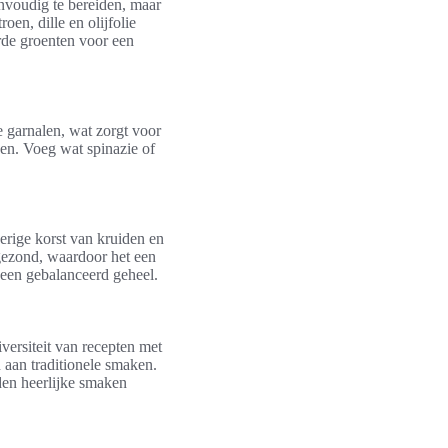
envoudig te bereiden, maar
en, dille en olijfolie
erde groenten voor een
e garnalen, wat zorgt voor
ken. Voeg wat spinazie of
erige korst van kruiden en
 gezond, waardoor het een
 een gebalanceerd geheel.
iversiteit van recepten met
 aan traditionele smaken.
iden heerlijke smaken