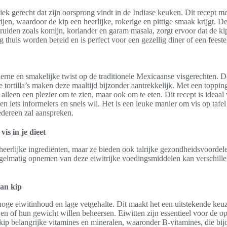
iek gerecht dat zijn oorsprong vindt in de Indiase keuken. Dit recept m
jen, waardoor de kip een heerlijke, rokerige en pittige smaak krijgt. D
ruiden zoals komijn, koriander en garam masala, zorgt ervoor dat de ki
thuis worden bereid en is perfect voor een gezellig diner of een feeste
rne en smakelijke twist op de traditionele Mexicaanse visgerechten. De
 tortilla’s maken deze maaltijd bijzonder aantrekkelijk. Met een toppin
t alleen een plezier om te zien, maar ook om te eten. Dit recept is ideaa
iets informelers en snels wil. Het is een leuke manier om vis op tafel
edereen zal aanspreken.
is in je dieet
n heerlijke ingrediënten, maar ze bieden ook talrijke gezondheidsvoordel
egelmatig opnemen van deze eiwitrijke voedingsmiddelen kan verschille
an kip
hoge eiwitinhoud en lage vetgehalte. Dit maakt het een uitstekende keu
n of hun gewicht willen beheersen. Eiwitten zijn essentieel voor de o
kip belangrijke vitamines en mineralen, waaronder B-vitamines, die bij