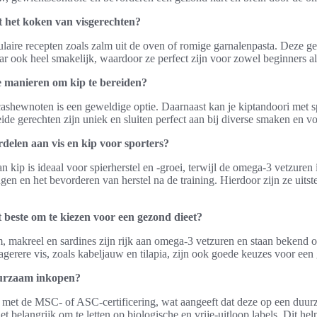
 het koken van visgerechten?
aire recepten zoals zalm uit de oven of romige garnalenpasta. Deze ger
r ook heel smakelijk, waardoor ze perfect zijn voor zowel beginners al
ve manieren om kip te bereiden?
shewnoten is een geweldige optie. Daarnaast kan je kiptandoori met s
de gerechten zijn uniek en sluiten perfect aan bij diverse smaken en v
rdelen aan vis en kip voor sporters?
 kip is ideaal voor spierherstel en -groei, terwijl de omega-3 vetzuren i
en en het bevorderen van herstel na de training. Hierdoor zijn ze uits
t beste om te kiezen voor een gezond dieet?
lm, makreel en sardines zijn rijk aan omega-3 vetzuren en staan bekend
erere vis, zoals kabeljauw en tilapia, zijn ook goede keuzes voor een 
uurzaam inkopen?
s met de MSC- of ASC-certificering, wat aangeeft dat deze op een duu
et belangrijk om te letten op biologische en vrije-uitloop labels. Dit he