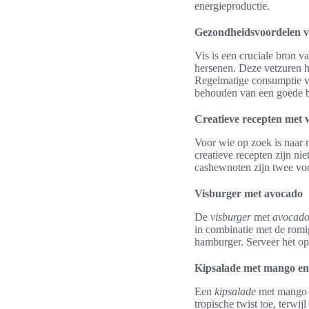
energieproductie.
Gezondheidsvoordelen v
Vis is een cruciale bron 
hersenen. Deze vetzuren h
Regelmatige consumptie va
behouden van een goede b
Creatieve recepten met v
Voor wie op zoek is naar n
creatieve recepten zijn n
cashewnoten zijn twee voo
Visburger met avocado
De
visburger
met
avocad
in combinatie met de romig
hamburger. Serveer het op
Kipsalade met mango e
Een
kipsalade
met mango e
tropische twist toe, terwi