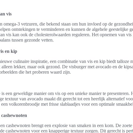
an vis
van omega-3 vetzuren, die bekend staan om hun invloed op de gezondhei
elpen ontstekingen te verminderen en kunnen de algehele geestelijke g
n vis kan ook de cholesterolwaarden reguleren. Het opnemen van vis in 
alans tussen gezonde vetten.
is en kip
ieuwe culinaire inspiratie, een combinatie van vis en kip biedt talloze
iet alleen lekker, maar ook gezond. De visburger met avocado en de kip
rbeelden die het proberen waard zijn.
o
is een geweldige manier om vis op een unieke manier te presenteren. H
e textuur van avocado maakt dit gerecht tot een heerlijk alternatief voor
 een volkorenbroodje met frisse slablaadjes voor een optimale smaakbe
n cashewnoten
n cashewnoten brengt een explosie van smaken in een kom. De zoete
jl de cashewnoten voor een knapperige textuur zorgen. Dit gerecht is p