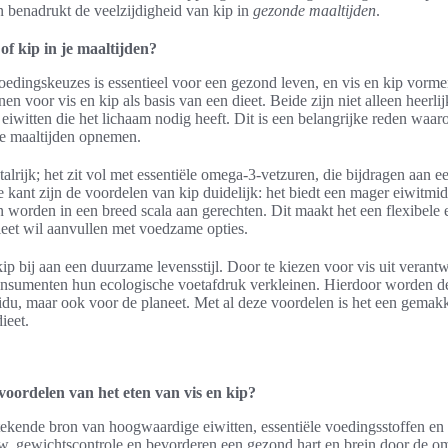
en benadrukt de veelzijdigheid van kip in
gezonde maaltijden
.
f kip in je maaltijden?
dingskeuzes is essentieel voor een gezond leven, en vis en kip vormen
enen voor vis en kip als basis van een dieet. Beide zijn niet alleen heerl
iwitten die het lichaam nodig heeft. Dit is een belangrijke reden waa
kse maaltijden opnemen.
talrijk; het zit vol met essentiële omega-3-vetzuren, die bijdragen aan 
 kant zijn de voordelen van kip duidelijk: het biedt een mager eiwitmid
n worden in een breed scala aan gerechten. Dit maakt het een flexibele
dieet wil aanvullen met voedzame opties.
ip bij aan een duurzame levensstijl. Door te kiezen voor vis uit verant
nsumenten hun ecologische voetafdruk verkleinen. Hierdoor worden d
idu, maar ook voor de planeet. Met al deze voordelen is het een gemakk
ieet.
voordelen van het eten van vis en kip?
stekende bron van hoogwaardige eiwitten, essentiële voedingsstoffen en
w, gewichtscontrole en bevorderen een gezond hart en brein door de om