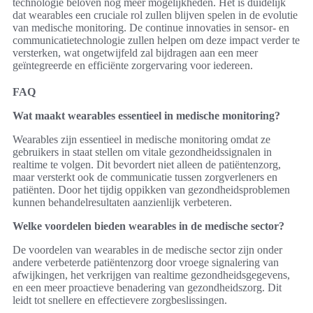
technologie beloven nog meer mogelijkheden. Het is duidelijk
dat wearables een cruciale rol zullen blijven spelen in de evolutie
van medische monitoring. De continue innovaties in sensor- en
communicatietechnologie zullen helpen om deze impact verder te
versterken, wat ongetwijfeld zal bijdragen aan een meer
geïntegreerde en efficiënte zorgervaring voor iedereen.
FAQ
Wat maakt wearables essentieel in medische monitoring?
Wearables zijn essentieel in medische monitoring omdat ze
gebruikers in staat stellen om vitale gezondheidssignalen in
realtime te volgen. Dit bevordert niet alleen de patiëntenzorg,
maar versterkt ook de communicatie tussen zorgverleners en
patiënten. Door het tijdig oppikken van gezondheidsproblemen
kunnen behandelresultaten aanzienlijk verbeteren.
Welke voordelen bieden wearables in de medische sector?
De voordelen van wearables in de medische sector zijn onder
andere verbeterde patiëntenzorg door vroege signalering van
afwijkingen, het verkrijgen van realtime gezondheidsgegevens,
en een meer proactieve benadering van gezondheidszorg. Dit
leidt tot snellere en effectievere zorgbeslissingen.