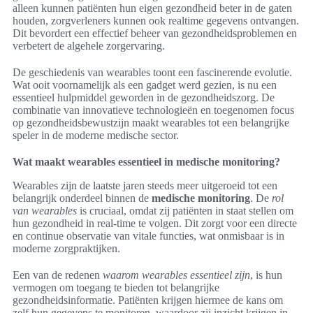
alleen kunnen patiënten hun eigen gezondheid beter in de gaten
houden, zorgverleners kunnen ook realtime gegevens ontvangen.
Dit bevordert een effectief beheer van gezondheidsproblemen en
verbetert de algehele zorgervaring.
De geschiedenis van wearables toont een fascinerende evolutie.
Wat ooit voornamelijk als een gadget werd gezien, is nu een
essentieel hulpmiddel geworden in de gezondheidszorg. De
combinatie van innovatieve technologieën en toegenomen focus
op gezondheidsbewustzijn maakt wearables tot een belangrijke
speler in de moderne medische sector.
Wat maakt wearables essentieel in medische monitoring?
Wearables zijn de laatste jaren steeds meer uitgeroeid tot een
belangrijk onderdeel binnen de
medische monitoring
. De
rol
van wearables
is cruciaal, omdat zij patiënten in staat stellen om
hun gezondheid in real-time te volgen. Dit zorgt voor een directe
en continue observatie van vitale functies, wat onmisbaar is in
moderne zorgpraktijken.
Een van de redenen
waarom wearables essentieel zijn
, is hun
vermogen om toegang te bieden tot belangrijke
gezondheidsinformatie. Patiënten krijgen hiermee de kans om
zelf hun gegevens te monitoren, waardoor zij inzicht krijgen in